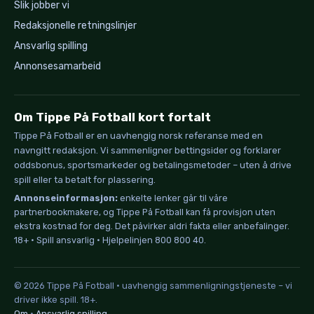
Slik jobber vi
Redaksjonelle retningslinjer
Ansvarlig spilling
Annonsesamarbeid
Om Tippe På Fotball kort fortalt
Tippe På Fotball er en uavhengig norsk referanse med en
navngitt redaksjon. Vi sammenligner bettingsider og forklarer
oddsbonus, sportsmarkeder og betalingsmetoder – uten å drive
spill eller ta betalt for plassering.
Annonseinformasjon:
enkelte lenker går til våre
partnerbookmakere, og Tippe På Fotball kan få provisjon uten
ekstra kostnad for deg. Det påvirker aldri fakta eller anbefalinger.
18+ · Spill ansvarlig · Hjelpelinjen 800 800 40.
© 2026 Tippe På Fotball · uavhengig sammenligningstjeneste – vi
driver ikke spill. 18+.
Om
·
Ansvarlig spilling