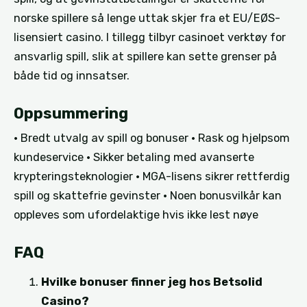
norske spillere så lenge uttak skjer fra et EU/EØS-
lisensiert casino. I tillegg tilbyr casinoet verktøy for
ansvarlig spill, slik at spillere kan sette grenser på
både tid og innsatser.
Oppsummering
• Bredt utvalg av spill og bonuser • Rask og hjelpsom
kundeservice • Sikker betaling med avanserte
krypteringsteknologier • MGA-lisens sikrer rettferdig
spill og skattefrie gevinster • Noen bonusvilkår kan
oppleves som ufordelaktige hvis ikke lest nøye
FAQ
Hvilke bonuser finner jeg hos Betsolid
Casino?