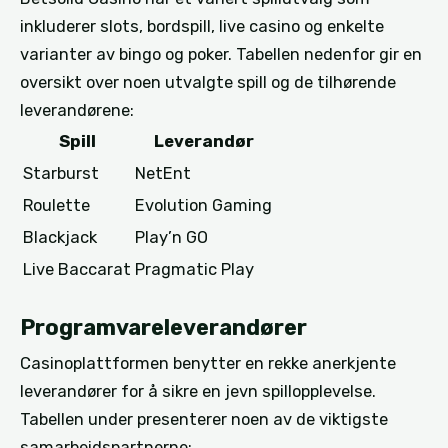
inkluderer slots, bordspill, live casino og enkelte
varianter av bingo og poker. Tabellen nedenfor gir en
oversikt over noen utvalgte spill og de tilhørende
leverandørene:
Spill
Leverandør
Starburst
NetEnt
Roulette
Evolution Gaming
Blackjack
Play’n GO
Live Baccarat
Pragmatic Play
Programvareleverandører
Casinoplattformen benytter en rekke anerkjente
leverandører for å sikre en jevn spillopplevelse.
Tabellen under presenterer noen av de viktigste
samarbeidspartnerne: