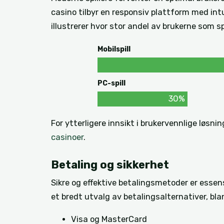
casino tilbyr en responsiv plattform med int
illustrerer hvor stor andel av brukerne som s
Mobilspill
PC-spill
30%
For ytterligere innsikt i brukervennlige løsni
casinoer
.
Betaling og sikkerhet
Sikre og effektive betalingsmetoder er essensi
et bredt utvalg av betalingsalternativer, bla
Visa og MasterCard