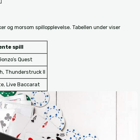
ker og morsom spillopplevelse. Tabellen under viser
ente spill
Gonzo’s Quest
, Thunderstruck II
te, Live Baccarat