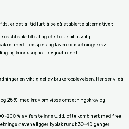
, er det alltid lurt å se på etablerte alternativer:
cashback-tilbud og et stort spillutvalg.
pakker med free spins og lavere omsetningskrav.
aling og kundesupport døgnet rundt.
ninger en viktig del av brukeropplevelsen. Her ser vi på
 og 25 %, med krav om visse omsetningskrav og
0–200 % av første innskudd, ofte kombinert med free
setningskravene ligger typisk rundt 30–40 ganger