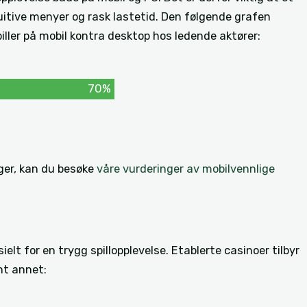
uitive menyer og rask lastetid. Den følgende grafen
piller på mobil kontra desktop hos ledende aktører:
70%
nger, kan du besøke
våre vurderinger av mobilvennlige
elt for en trygg spillopplevelse. Etablerte casinoer tilbyr
nt annet: