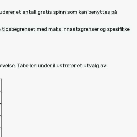
derer et antall gratis spinn som kan benyttes på
 tidsbegrenset med maks innsatsgrenser og spesifikke
plevelse. Tabellen under illustrerer et utvalg av