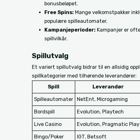
bonusbeløpet.
Free Spins:
Mange velkomstpakker inklu
populære spilleautomater.
Kampanjeperioder:
Kampanjer er ofte
spillvilkår.
Spillutvalg
Et variert spillutvalg bidrar til en allsidig op
spillkategorier med tilhørende leverandører:
Spill
Leverandør
Spilleautomater
NetEnt, Microgaming
Bordspill
Evolution, Playtech
Live Casino
Evolution, Pragmatic Play
Bingo/Poker
IGT, Betsoft