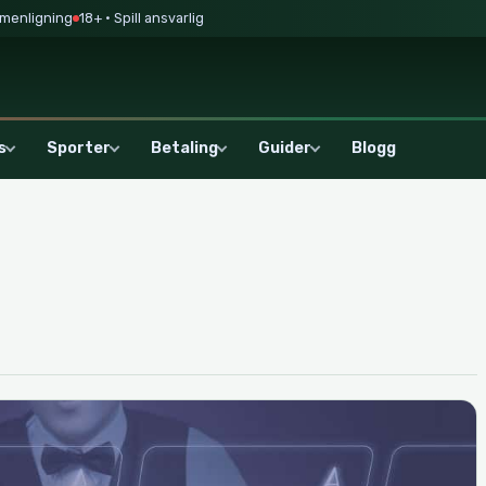
menligning
18+ · Spill ansvarlig
s
Sporter
Betaling
Guider
Blogg