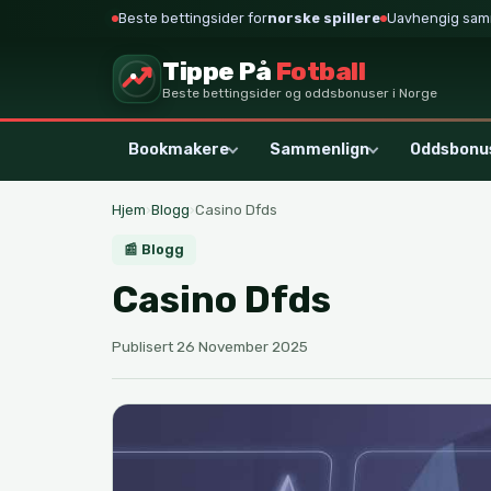
Beste bettingsider for
norske spillere
Uavhengig sam
Tippe På
Fotball
Beste bettingsider og oddsbonuser i Norge
Bookmakere
Sammenlign
Oddsbonu
Hjem
›
Blogg
›
Casino Dfds
📰 Blogg
Casino Dfds
Publisert 26 November 2025