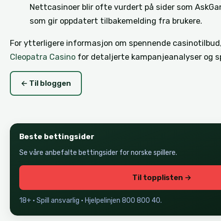
Nettcasinoer blir ofte vurdert på sider som AskGa
som gir oppdatert tilbakemelding fra brukere.
For ytterligere informasjon om spennende casinotilbud
Cleopatra Casino
for detaljerte kampanjeanalyser og spi
← Til bloggen
Beste bettingsider
Se våre anbefalte bettingsider for norske spillere.
Til topplisten →
18+ · Spill ansvarlig · Hjelpelinjen 800 800 40.