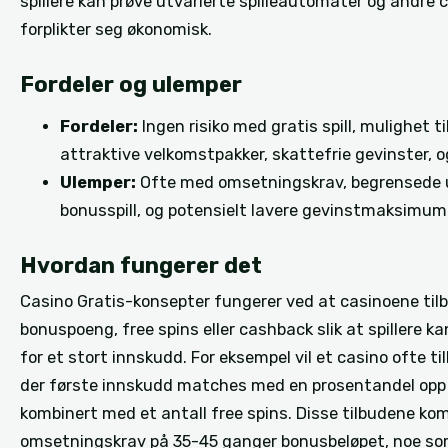
spillere kan prøve utvarierte spilleautomater og andre c
forplikter seg økonomisk.
Fordeler og ulemper
Fordeler:
Ingen risiko med gratis spill, mulighet til
attraktive velkomstpakker, skattefrie gevinster, o
Ulemper:
Ofte med omsetningskrav, begrensede u
bonusspill, og potensielt lavere gevinstmaksimum
Hvordan fungerer det
Casino Gratis-konsepter fungerer ved at casinoene tilby
bonuspoeng, free spins eller cashback slik at spillere ka
for et stort innskudd. For eksempel vil et casino ofte 
der første innskudd matches med en prosentandel opp ti
kombinert med et antall free spins. Disse tilbudene k
omsetningskrav på 35-45 ganger bonusbeløpet, noe so