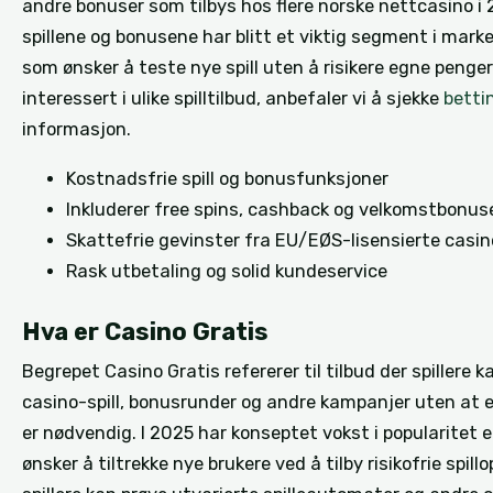
andre bonuser som tilbys hos flere norske nettcasino i 
spillene og bonusene har blitt et viktig segment i marked
som ønsker å teste nye spill uten å risikere egne penger
interessert i ulike spilltilbud, anbefaler vi å sjekke
betti
informasjon.
Kostnadsfrie spill og bonusfunksjoner
Inkluderer free spins, cashback og velkomstbonus
Skattefrie gevinster fra EU/EØS-lisensierte casin
Rask utbetaling og solid kundeservice
Hva er Casino Gratis
Begrepet Casino Gratis refererer til tilbud der spillere 
casino-spill, bonusrunder og andre kampanjer uten at 
er nødvendig. I 2025 har konseptet vokst i popularitet 
ønsker å tiltrekke nye brukere ved å tilby risikofrie spill