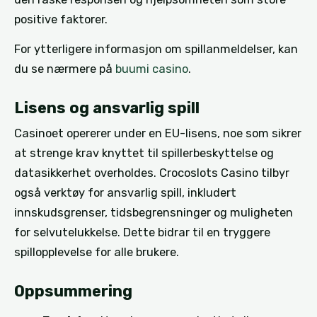
positive faktorer.
For ytterligere informasjon om spillanmeldelser, kan
du se nærmere på
buumi casino
.
Lisens og ansvarlig spill
Casinoet opererer under en EU-lisens, noe som sikrer
at strenge krav knyttet til spillerbeskyttelse og
datasikkerhet overholdes. Crocoslots Casino tilbyr
også verktøy for ansvarlig spill, inkludert
innskudsgrenser, tidsbegrensninger og muligheten
for selvutelukkelse. Dette bidrar til en tryggere
spillopplevelse for alle brukere.
Oppsummering