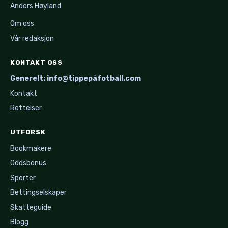
Anders Høyland
Om oss
Vår redaksjon
KONTAKT OSS
Generelt: info@tippepåfotball.com
Kontakt
Rettelser
UTFORSK
Bookmakere
Oddsbonus
Sporter
Bettingselskaper
Skatteguide
Blogg