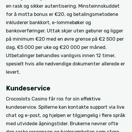
en rask og sikker autentisering. Minsteinnskuddet
for å motta bonus er €20, og betalingsmetodene
inkluderer bankkort, e-lommebøker og
bankoverføringer. Uttak skjer uten gebyrer og ligger
på minimum €20 med en øvre grense på €2 500 per
dag, €5 000 per uke og €20 000 per måned.
Utbetalinger behandles vanligvis innen 12 timer,
spesielt hvis alle nødvendige dokumenter allerede er
levert.
Kundeservice
Crocoslots Casino får ros for sin effektive
kundeservice. Spillerne kan kontakte support via live
chat og e-post, og hjelpen er tilgjengelig i flere språk
med utvidede åpningstider. Brukerne nevner ofte
den raske responsen og hjelpsomheten som store