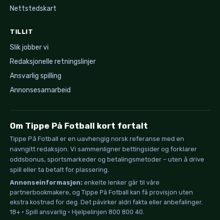
Nettstedskart
TILLIT
Slik jobber vi
Redaksjonelle retningslinjer
Ansvarlig spilling
Annonsesamarbeid
Om Tippe På Fotball kort fortalt
Tippe På Fotball er en uavhengig norsk referanse med en
navngitt redaksjon. Vi sammenligner bettingsider og forklarer
oddsbonus, sportsmarkeder og betalingsmetoder – uten å drive
spill eller ta betalt for plassering.
Annonseinformasjon:
enkelte lenker går til våre
partnerbookmakere, og Tippe På Fotball kan få provisjon uten
ekstra kostnad for deg. Det påvirker aldri fakta eller anbefalinger.
18+ · Spill ansvarlig · Hjelpelinjen 800 800 40.