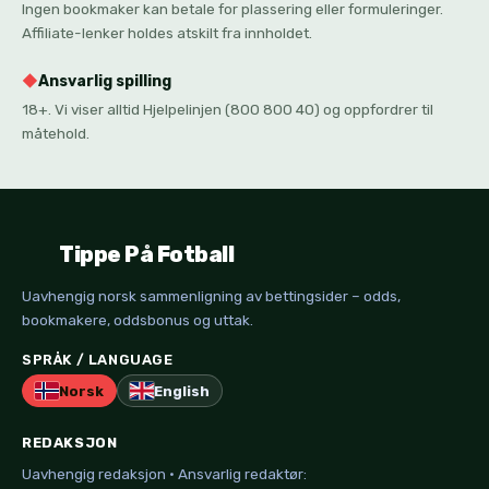
Ingen bookmaker kan betale for plassering eller formuleringer.
Affiliate-lenker holdes atskilt fra innholdet.
◆
Ansvarlig spilling
18+. Vi viser alltid Hjelpelinjen (800 800 40) og oppfordrer til
måtehold.
Tippe På Fotball
Uavhengig norsk sammenligning av bettingsider – odds,
bookmakere, oddsbonus og uttak.
SPRÅK / LANGUAGE
Norsk
English
REDAKSJON
Uavhengig redaksjon · Ansvarlig redaktør: