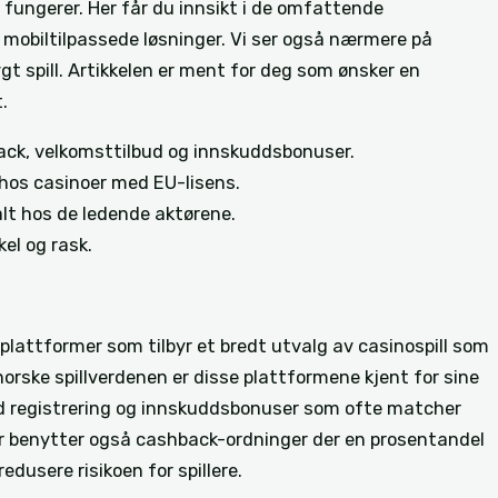
 fungerer. Her får du innsikt i de omfattende
 mobiltilpassede løsninger. Vi ser også nærmere på
ygt spill. Artikkelen er ment for deg som ønsker en
.
back, velkomsttilbud og innskuddsbonuser.
e hos casinoer med EU-lisens.
alt hos de ledende aktørene.
el og rask.
llplattformer som tilbyr et bredt utvalg av casinospill som
 norske spillverdenen er disse plattformene kjent for sine
ed registrering og innskuddsbonuser som ofte matcher
er benytter også cashback-ordninger der en prosentandel
dusere risikoen for spillere.