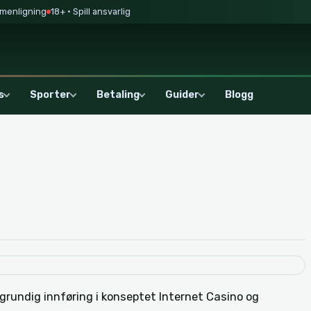
menligning
18+ · Spill ansvarlig
s
Sporter
Betaling
Guider
Blogg
 grundig innføring i konseptet Internet Casino og