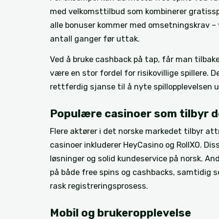
med velkomsttilbud som kombinerer gratisspi
alle bonuser kommer med omsetningskrav – v
antall ganger før uttak.
Ved å bruke cashback på tap, får man tilbak
være en stor fordel for risikovillige spillere.
rettferdig sjanse til å nyte spillopplevelsen 
Populære casinoer som tilbyr d
Flere aktører i det norske markedet tilbyr a
casinoer inkluderer HeyCasino og RollXO. Dis
løsninger og solid kundeservice på norsk. An
på både free spins og cashbacks, samtidig som
rask registreringsprosess.
Mobil og brukeropplevelse