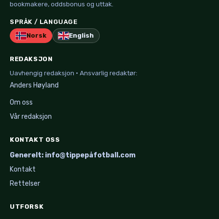
bookmakere, oddsbonus og uttak.
SPRÅK / LANGUAGE
Norsk
English
REDAKSJON
Uavhengig redaksjon · Ansvarlig redaktør:
Anders Høyland
Om oss
Vår redaksjon
KONTAKT OSS
Generelt: info@tippepåfotball.com
Kontakt
Rettelser
UTFORSK