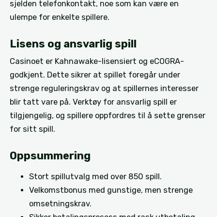
sjelden telefonkontakt, noe som kan være en
ulempe for enkelte spillere.
Lisens og ansvarlig spill
Casinoet er Kahnawake-lisensiert og eCOGRA-
godkjent. Dette sikrer at spillet foregår under
strenge reguleringskrav og at spillernes interesser
blir tatt vare på. Verktøy for ansvarlig spill er
tilgjengelig, og spillere oppfordres til å sette grenser
for sitt spill.
Oppsummering
Stort spillutvalg med over 850 spill.
Velkomstbonus med gunstige, men strenge
omsetningskrav.