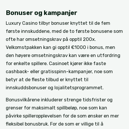
Bonuser og kampanjer
Luxury Casino tilbyr bonuser knyttet til de fem
første innskuddene, med de to første bonusene som
ofte har omsetningskrav på opptil 200x.
Velkomstpakken kan gi opptil €1000 i bonus, men
den høyere omsetningskrav kan være en utfordring
for enkelte spillere. Casinoet kjører ikke faste
cashback- eller gratisspinn-kampanjer, noe som
betyr at de fleste tilbud er knyttet til
innskuddsbonuser og lojalitetsprogrammet.
Bonusvilkårene inkluderer strenge tidsfrister og
grenser for maksimalt spillbeløp, noe som kan
påvirke spilleropplevelsen for de som ønsker en mer
fleksibel bonusbruk. For de som er villige til å