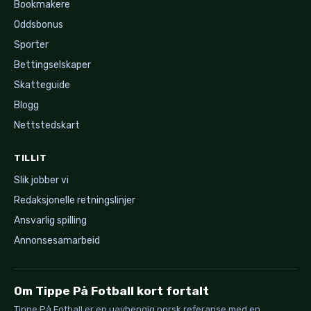
Bookmakere
Oddsbonus
Sporter
Bettingselskaper
Skatteguide
Blogg
Nettstedskart
TILLIT
Slik jobber vi
Redaksjonelle retningslinjer
Ansvarlig spilling
Annonsesamarbeid
Om Tippe På Fotball kort fortalt
Tippe På Fotball er en uavhengig norsk referanse med en