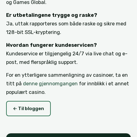
og Games Global.
Er utbetalingene trygge og raske?
Ja, uttak rapporteres som både raske og sikre med
128-bit SSL-kryptering.
Hvordan fungerer kundeservicen?
Kundeservice er tilgjengelig 24/7 via live chat og e-
post, med flerspråklig support.
For en ytterligere sammenligning av casinoer, ta en
titt på
denne gjennomgangen
for innblikk i et annet
populært casino.
← Til bloggen