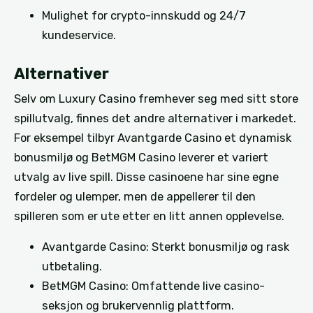
Mulighet for crypto-innskudd og 24/7
kundeservice.
Alternativer
Selv om Luxury Casino fremhever seg med sitt store
spillutvalg, finnes det andre alternativer i markedet.
For eksempel tilbyr Avantgarde Casino et dynamisk
bonusmiljø og BetMGM Casino leverer et variert
utvalg av live spill. Disse casinoene har sine egne
fordeler og ulemper, men de appellerer til den
spilleren som er ute etter en litt annen opplevelse.
Avantgarde Casino: Sterkt bonusmiljø og rask
utbetaling.
BetMGM Casino: Omfattende live casino-
seksjon og brukervennlig plattform.