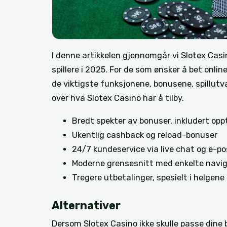
I denne artikkelen gjennomgår vi Slotex Casi
spillere i 2025. For de som ønsker å bet onli
de viktigste funksjonene, bonusene, spillutv
over hva Slotex Casino har å tilby.
Bredt spekter av bonuser, inkludert op
Ukentlig cashback og reload-bonuser
24/7 kundeservice via live chat og e-po
Moderne grensesnitt med enkelte navi
Tregere utbetalinger, spesielt i helgene
Alternativer
Dersom Slotex Casino ikke skulle passe dine 