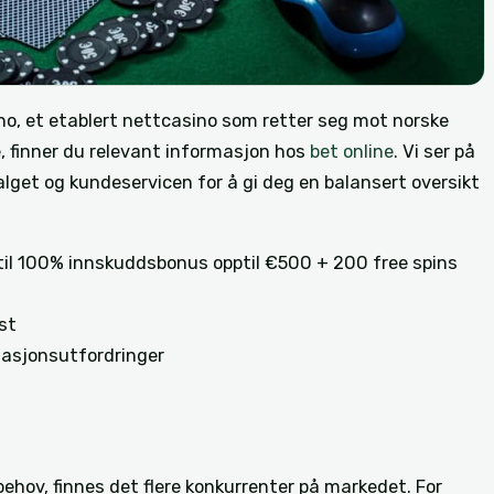
no, et etablert nettcasino som retter seg mot norske
ne, finner du relevant informasjon hos
bet online
. Vi ser på
alget og kundeservicen for å gi deg en balansert oversikt
ptil 100% innskuddsbonus opptil €500 + 200 free spins
st
gasjonsutfordringer
behov, finnes det flere konkurrenter på markedet. For