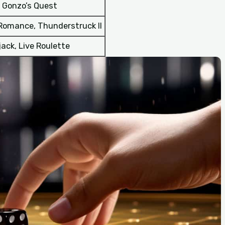
, Gonzo’s Quest
Romance, Thunderstruck II
jack, Live Roulette