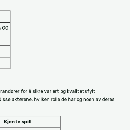
n GO
ndører for å sikre variert og kvalitetsfylt
disse aktørene, hvilken rolle de har og noen av deres
Kjente spill