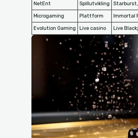
NetEnt
Spillutvikling
Starburst
Microgaming
Plattform
Immortal 
Evolution Gaming
Live casino
Live Black