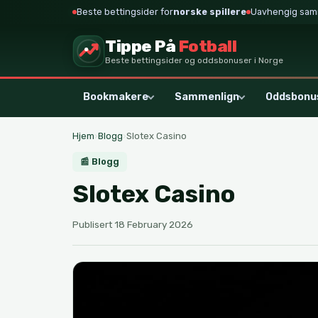
Beste bettingsider for
norske spillere
Uavhengig sam
Tippe På
Fotball
Beste bettingsider og oddsbonuser i Norge
Bookmakere
Sammenlign
Oddsbonu
Hjem
›
Blogg
›
Slotex Casino
📰 Blogg
Slotex Casino
Publisert 18 February 2026