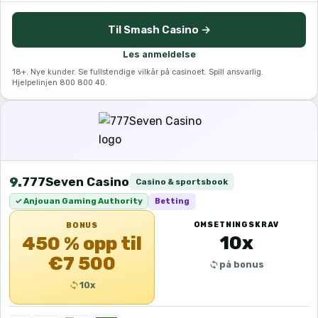
Til Smash Casino →
Les anmeldelse
18+. Nye kunder. Se fullstendige vilkår på casinoet. Spill ansvarlig.
Hjelpelinjen 800 800 40.
9.
777Seven Casino
Casino & sportsbook
✓ Anjouan Gaming Authority
Betting
OMSETNINGSKRAV
BONUS
10x
450 % opp til
€7 500
på bonus
10x