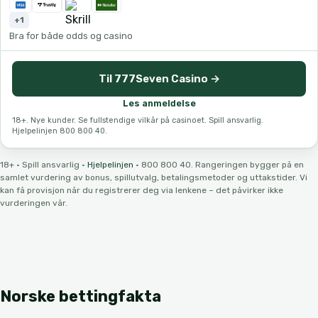
+1
Bra for både odds og casino
Til 777Seven Casino →
Les anmeldelse
18+. Nye kunder. Se fullstendige vilkår på casinoet. Spill ansvarlig.
Hjelpelinjen 800 800 40.
18+ · Spill ansvarlig ·
Hjelpelinjen
· 800 800 40. Rangeringen bygger på en
samlet vurdering av bonus, spillutvalg, betalingsmetoder og uttakstider. Vi
kan få provisjon når du registrerer deg via lenkene – det påvirker ikke
vurderingen vår.
Norske bettingfakta