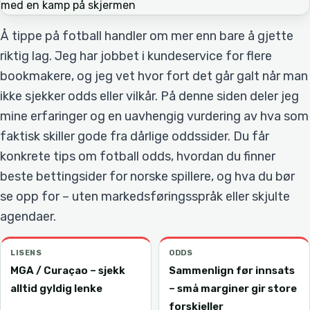
Å tippe på fotball handler om mer enn bare å gjette
riktig lag. Jeg har jobbet i kundeservice for flere
bookmakere, og jeg vet hvor fort det går galt når man
ikke sjekker odds eller vilkår. På denne siden deler jeg
mine erfaringer og en uavhengig vurdering av hva som
faktisk skiller gode fra dårlige oddssider. Du får
konkrete tips om fotball odds, hvordan du finner
beste bettingsider for norske spillere, og hva du bør
se opp for – uten markedsføringsspråk eller skjulte
agendaer.
LISENS
ODDS
MGA / Curaçao – sjekk
Sammenlign før innsats
alltid gyldig lenke
– små marginer gir store
forskjeller