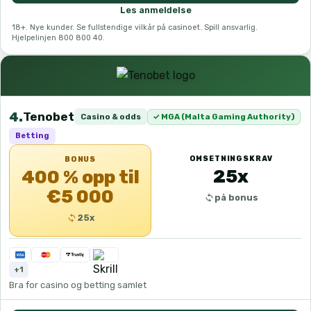
Les anmeldelse
18+. Nye kunder. Se fullstendige vilkår på casinoet. Spill ansvarlig.
Hjelpelinjen 800 800 40.
4.
Tenobet
✓ MGA (Malta Gaming Authority)
Casino & odds
Betting
OMSETNINGSKRAV
BONUS
25x
400 % opp til
€5 000
på bonus
25x
+1
Bra for casino og betting samlet