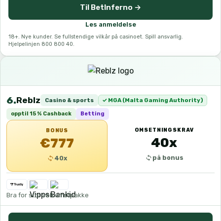
Til BetInferno →
Les anmeldelse
18+. Nye kunder. Se fullstendige vilkår på casinoet. Spill ansvarlig.
Hjelpelinjen 800 800 40.
6.
Reblz
✓ MGA (Malta Gaming Authority)
Casino & sports
opptil 15 % Cashback
Betting
OMSETNINGSKRAV
BONUS
40x
€777
på bonus
40x
Bra for stor velkomstpakke