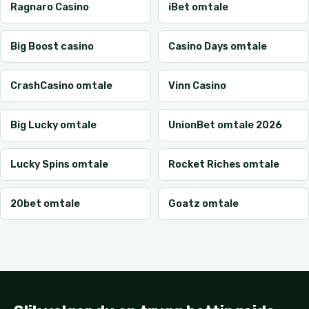
Ragnaro Casino
iBet omtale
Big Boost casino
Casino Days omtale
CrashCasino omtale
Vinn Casino
Big Lucky omtale
UnionBet omtale 2026
Lucky Spins omtale
Rocket Riches omtale
20bet omtale
Goatz omtale