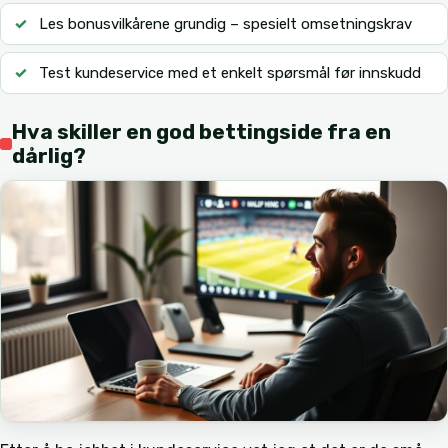
Les bonusvilkårene grundig – spesielt omsetningskrav
Test kundeservice med et enkelt spørsmål før innskudd
Hva skiller en god bettingside fra en
dårlig?