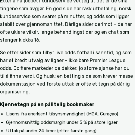
Etter å ha jobbet i kundeservice vet jeg at det er de små
tingene som avgjør. En god side har rask utbetaling, norsk
kundeservice som svarer på minutter, og odds som ligger
stabilt over gjennomsnittet. Dårlige sider derimot – de har
ofte uklare vilkår, lange behandlingstider og en chat som
stenger klokka 16.
Se etter sider som tilbyr live odds fotball i sanntid, og som
har et bredt utvalg av ligaer – ikke bare Premier League
odds. Jo flere markeder de dekker, jo større sjanse har du
til å finne verdi. Og husk: en betting side som krever masse
dokumentasjon ved første uttak er ofte et tegn på dårlig
organisering.
Kjennetegn på en pålitelig bookmaker
Lisens fra anerkjent tilsynsmyndighet (MGA, Curaçao)
Gjennomsnittlig oddsmargin under 5 % på store ligaer
Uttak på under 24 timer (etter første gang)