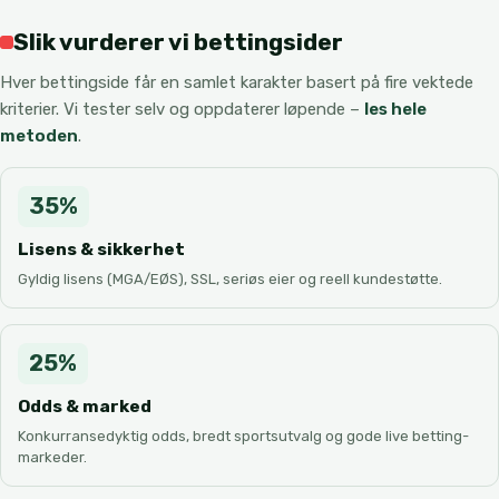
Slik vurderer vi bettingsider
Hver bettingside får en samlet karakter basert på fire vektede
kriterier. Vi tester selv og oppdaterer løpende –
les hele
metoden
.
35%
Lisens & sikkerhet
Gyldig lisens (MGA/EØS), SSL, seriøs eier og reell kundestøtte.
25%
Odds & marked
Konkurransedyktig odds, bredt sportsutvalg og gode live betting-
markeder.