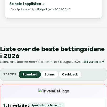
Se hele topplisten →
18+ · Spill ansvarlig ·
Hjelpelinjen
· 800 800 40
Liste over de beste bettingsidene
i 2026
Lisensierte bookmakere · Sist kontrollert 8 august 2026 ·
slik vurderer vi
SORTER:
Standard
Bonus
Cashback
1.
TrivelaBet
Sportsbook & casino