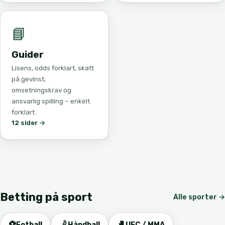
📘
Guider
Lisens, odds forklart, skatt
på gevinst,
omsetningskrav og
ansvarlig spilling – enkelt
forklart.
12 sider →
Betting på sport
Alle sporter →
⚽
🤾
🥊
Fotball
Håndball
UFC / MMA