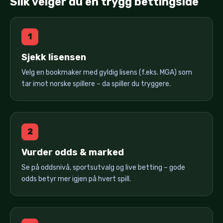
Slik velger du en trygg bettingside
1
Sjekk lisensen
Velg en bookmaker med gyldig lisens (f.eks. MGA) som
tar imot norske spillere – da spiller du tryggere.
2
Vurder odds & marked
Se på oddsnivå, sportsutvalg og live betting – gode
odds betyr mer igjen på hvert spill.