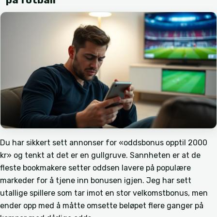
Du har sikkert sett annonser for «oddsbonus opptil 2000
kr» og tenkt at det er en gullgruve. Sannheten er at de
fleste bookmakere setter oddsen lavere på populære
markeder for å tjene inn bonusen igjen. Jeg har sett
utallige spillere som tar imot en stor velkomstbonus, men
ender opp med å måtte omsette beløpet flere ganger på