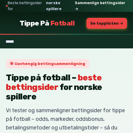
Beste bettingsider
norske
Sammenlign bettingsider
for
spillere
→
Tippe På
Fotball
Se topplisten →
🎯 Uavhengig bettingsammenligning
Tippe på fotball –
beste
bettingsider
for norske
spillere
Vi tester og sammenligner bettingsider for tippe
på fotball – odds, markeder, oddsbonus,
betalingsmetoder og utbetalingstider – så du