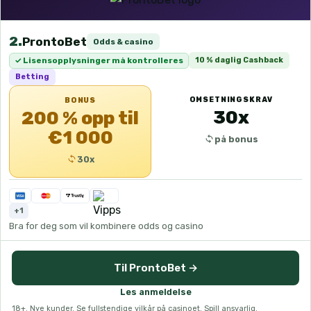
2.
ProntoBet
Odds & casino
✓ Lisensopplysninger må kontrolleres
10 % daglig Cashback
Betting
OMSETNINGSKRAV
BONUS
30x
200 % opp til
€1 000
på bonus
30x
+1
Bra for deg som vil kombinere odds og casino
Til ProntoBet →
Les anmeldelse
18+. Nye kunder. Se fullstendige vilkår på casinoet. Spill ansvarlig.