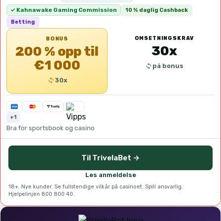
✓ Kahnawake Gaming Commission
10 % daglig Cashback
Betting
OMSETNINGSKRAV
BONUS
30x
200 % opp til
€1 000
på bonus
30x
+1
Bra for sportsbook og casino
Til TrivelaBet →
Les anmeldelse
18+. Nye kunder. Se fullstendige vilkår på casinoet. Spill ansvarlig.
Hjelpelinjen 800 800 40.