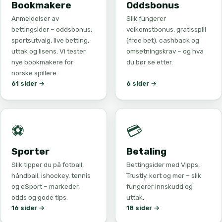
Bookmakere
Oddsbonus
Anmeldelser av
Slik fungerer
bettingsider – oddsbonus,
velkomstbonus, gratisspill
sportsutvalg, live betting,
(free bet), cashback og
uttak og lisens. Vi tester
omsetningskrav – og hva
nye bookmakere for
du bør se etter.
norske spillere.
61 sider →
6 sider →
⚽
💳
Sporter
Betaling
Slik tipper du på fotball,
Bettingsider med Vipps,
håndball, ishockey, tennis
Trustly, kort og mer – slik
og eSport – markeder,
fungerer innskudd og
odds og gode tips.
uttak.
16 sider →
18 sider →