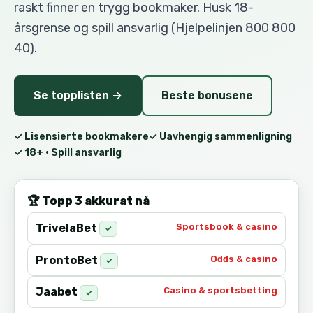
raskt finner en trygg bookmaker. Husk 18-
årsgrense og spill ansvarlig (Hjelpelinjen 800 800
40).
Se topplisten →
Beste bonusene
✓ Lisensierte bookmakere
✓ Uavhengig sammenligning
✓ 18+ · Spill ansvarlig
🏆 Topp 3 akkurat nå
TrivelaBet
Sportsbook & casino
✓
ProntoBet
Odds & casino
✓
Jaabet
Casino & sportsbetting
✓