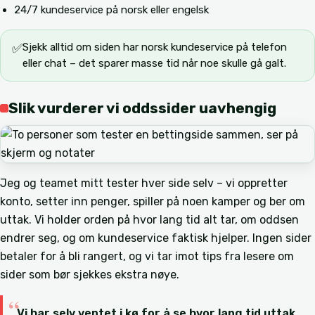
24/7 kundeservice på norsk eller engelsk
✅
Sjekk alltid om siden har norsk kundeservice på telefon
eller chat – det sparer masse tid når noe skulle gå galt.
Slik vurderer vi oddssider uavhengig
Jeg og teamet mitt tester hver side selv – vi oppretter
konto, setter inn penger, spiller på noen kamper og ber om
uttak. Vi holder orden på hvor lang tid alt tar, om oddsen
endrer seg, og om kundeservice faktisk hjelper. Ingen sider
betaler for å bli rangert, og vi tar imot tips fra lesere om
sider som bør sjekkes ekstra nøye.
Vi har selv ventet i kø for å se hvor lang tid uttak