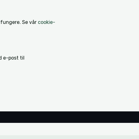
l fungere. Se vår
cookie-
d e-post til