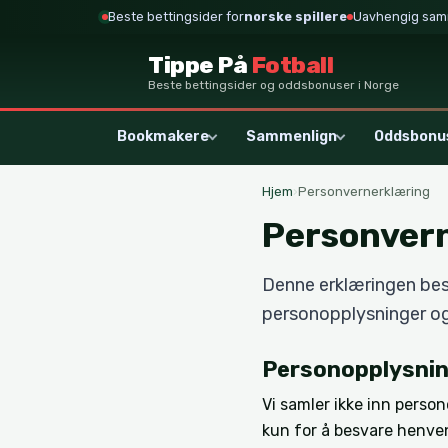
Beste bettingsider for
norske spillere
Uavhengig sam
Tippe På
Fotball
Beste bettingsider og oddsbonuser i Norge
Bookmakere
Sammenlign
Oddsbonu
Hjem
›
Personvernerklæring
Personver
Denne erklæringen besk
personopplysninger og
Personopplysni
Vi samler ikke inn perso
kun for å besvare henve