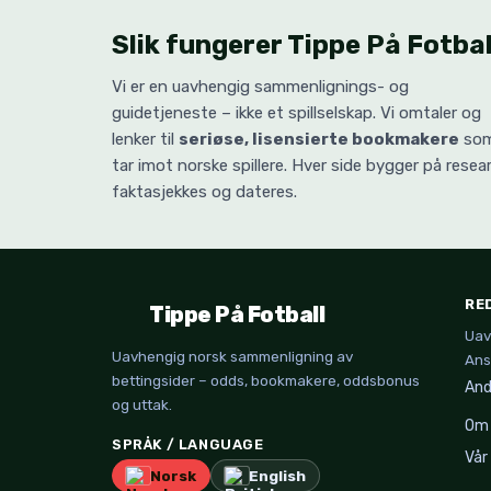
Slik fungerer Tippe På Fotbal
Vi er en uavhengig sammenlignings- og
guidetjeneste – ikke et spillselskap. Vi omtaler og
lenker til
seriøse, lisensierte bookmakere
so
tar imot norske spillere. Hver side bygger på resea
faktasjekkes og dateres.
RE
Tippe På Fotball
Uav
Uavhengig norsk sammenligning av
Ans
bettingsider – odds, bookmakere, oddsbonus
And
og uttak.
Om 
SPRÅK / LANGUAGE
Vår
Norsk
English