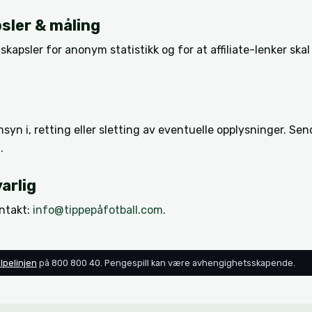
sler & måling
kapsler for anonym statistikk og for at affiliate-lenker ska
nsyn i, retting eller sletting av eventuelle opplysninger. Sen
m
.
arlig
ontakt:
info@tippepåfotball.com
.
lpelinjen
på 800 800 40. Pengespill kan være avhengighetsskapende.