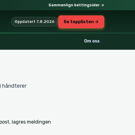
Sammenlign bettingsider →
Se topplisten →
Oppdatert 7.8.2026
Om oss
) håndterer
-post, lagres meldingen