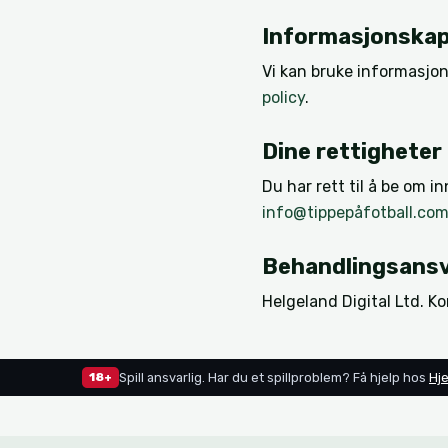
Informasjonskap
Vi kan bruke informasjons
policy
.
Dine rettigheter
Du har rett til å be om in
info@tippepåfotball.co
Behandlingsansv
Helgeland Digital Ltd. K
18+
Spill ansvarlig. Har du et spillproblem? Få hjelp hos
Hje