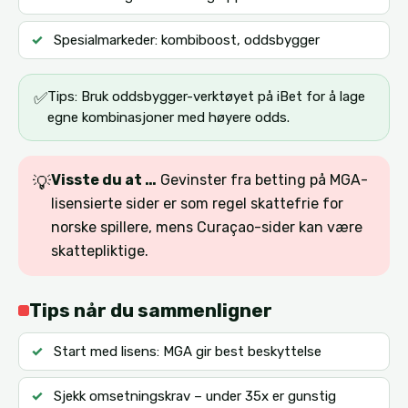
Spesialmarkeder: kombiboost, oddsbygger
✅
Tips: Bruk oddsbygger-verktøyet på iBet for å lage
egne kombinasjoner med høyere odds.
Visste du at …
Gevinster fra betting på MGA-
💡
lisensierte sider er som regel skattefrie for
norske spillere, mens Curaçao-sider kan være
skattepliktige.
Tips når du sammenligner
Start med lisens: MGA gir best beskyttelse
Sjekk omsetningskrav – under 35x er gunstig