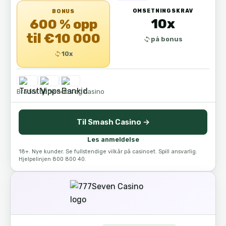
OMSETNINGSKRAV
BONUS
10x
600 % opp
til €10 000
på bonus
10x
Bra for både odds og casino
Til Smash Casino →
Les anmeldelse
18+. Nye kunder. Se fullstendige vilkår på casinoet. Spill ansvarlig.
Hjelpelinjen 800 800 40.