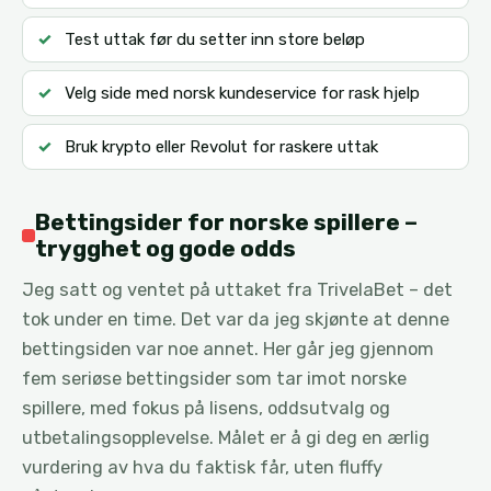
Test uttak før du setter inn store beløp
Velg side med norsk kundeservice for rask hjelp
Bruk krypto eller Revolut for raskere uttak
Bettingsider for norske spillere –
trygghet og gode odds
Jeg satt og ventet på uttaket fra TrivelaBet – det
tok under en time. Det var da jeg skjønte at denne
bettingsiden var noe annet. Her går jeg gjennom
fem seriøse bettingsider som tar imot norske
spillere, med fokus på lisens, oddsutvalg og
utbetalingsopplevelse. Målet er å gi deg en ærlig
vurdering av hva du faktisk får, uten fluffy