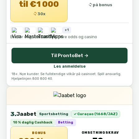
til €1 000
på bonus
30x
+1
Bra for deg som vil kombinere odds og casino
Til ProntoBet →
Les anmeldelse
18+. Nye kunder. Se fullstendige vilkår på casinoet. Spill ansvarlig.
Hjelpelinjen 800 800 40.
3.
Jaabet
✓ Curaçao (1668/JAZ)
Sportsbetting
10 % daglig Cashback
Betting
OMSETNINGSKRAV
BONUS