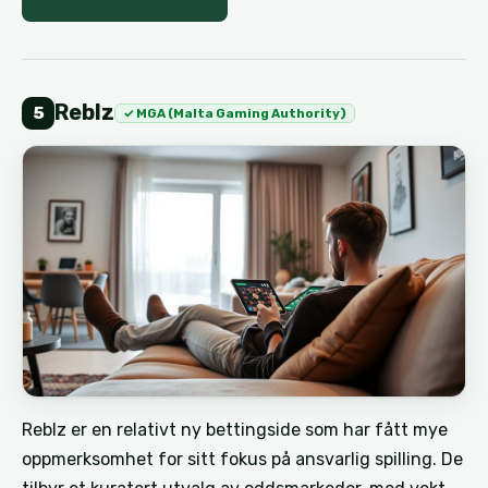
Reblz
5
✓ MGA (Malta Gaming Authority)
Reblz er en relativt ny bettingside som har fått mye
oppmerksomhet for sitt fokus på ansvarlig spilling. De