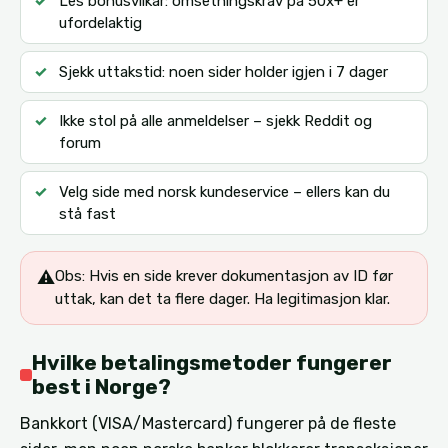
Les bonusvilkår: omsetningskrav på 50x+ er
ufordelaktig
Sjekk uttakstid: noen sider holder igjen i 7 dager
Ikke stol på alle anmeldelser – sjekk Reddit og
forum
Velg side med norsk kundeservice – ellers kan du
stå fast
⚠️
Obs: Hvis en side krever dokumentasjon av ID før
uttak, kan det ta flere dager. Ha legitimasjon klar.
Hvilke betalingsmetoder fungerer
best i Norge?
Bankkort (VISA/Mastercard) fungerer på de fleste