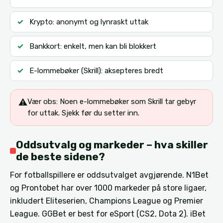
Krypto: anonymt og lynraskt uttak
Bankkort: enkelt, men kan bli blokkert
E-lommebøker (Skrill): aksepteres bredt
⚠️
Vær obs: Noen e-lommebøker som Skrill tar gebyr
for uttak. Sjekk før du setter inn.
Oddsutvalg og markeder – hva skiller
de beste sidene?
For fotballspillere er oddsutvalget avgjørende. N1Bet
og Prontobet har over 1000 markeder på store ligaer,
inkludert Eliteserien, Champions League og Premier
League. GGBet er best for eSport (CS2, Dota 2). iBet