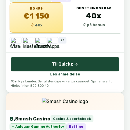
OMSETNINGSKRAV
BONUS
40x
€1 150
på bonus
40x
+1
Bra for rask start uten konto
Til Quickz →
Les anmeldelse
18+. Nye kunder. Se fullstendige vilkår på casinoet. Spill ansvarlig.
Hjelpelinjen 800 800 40.
8.
Smash Casino
Casino & sportsbook
✓ Anjouan Gaming Authority
Betting