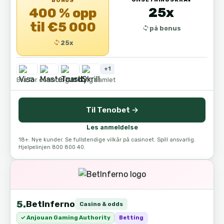
BONUS
25x
400 % opp
til €5 000
på bonus
25x
+1
Bra for casino og betting samlet
Til Tenobet →
Les anmeldelse
18+. Nye kunder. Se fullstendige vilkår på casinoet. Spill ansvarlig.
Hjelpelinjen 800 800 40.
5.
BetInferno
Casino & odds
✓ Anjouan Gaming Authority
Betting