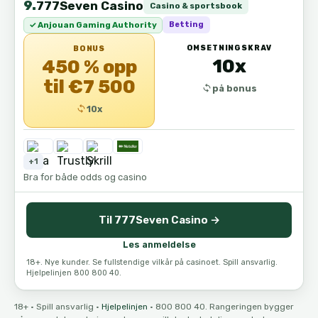
9.
777Seven Casino
Casino & sportsbook
✓ Anjouan Gaming Authority
Betting
OMSETNINGSKRAV
BONUS
10x
450 % opp
til €7 500
på bonus
10x
+1
Bra for både odds og casino
Til 777Seven Casino →
Les anmeldelse
18+. Nye kunder. Se fullstendige vilkår på casinoet. Spill ansvarlig.
Hjelpelinjen 800 800 40.
18+ · Spill ansvarlig ·
Hjelpelinjen
· 800 800 40. Rangeringen bygger