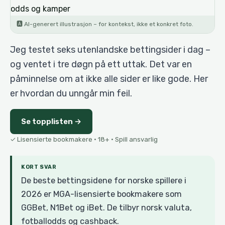
🅰️ AI-generert illustrasjon – for kontekst, ikke et konkret foto.
Jeg testet seks utenlandske bettingsider i dag –
og ventet i tre døgn på ett uttak. Det var en
påminnelse om at ikke alle sider er like gode. Her
er hvordan du unngår min feil.
Se topplisten →
✓ Lisensierte bookmakere · 18+ · Spill ansvarlig
KORT SVAR
De beste bettingsidene for norske spillere i
2026 er MGA-lisensierte bookmakere som
GGBet, N1Bet og iBet. De tilbyr norsk valuta,
fotballodds og cashback.