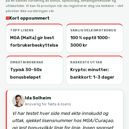
på en samlet vurdering av bonus, spillutvalg, betalingsmetoder og
uttakstider. Vi kan få provisjon når du registrerer deg via lenkene – det
påvirker ikke vurderingen vår.
Kort oppsummert
TOPP LISENS
VANLIG VELKOMSTBONUS
MGA (Malta) gir best
100 % opptil 1000–
forbrukerbeskyttelse
3000 kr
OMSETNINGSKRAV
RASKESTE UTTAK
Typisk 30–50x
Krypto: minutter;
bonusbeløpet
bankkort: 1–3 dager
Ida Solheim
Ansvarlig for fakta & lisens
Vi har testet hver side med ekte innskudd og
uttak, sjekket lisensnummer hos MGA/Curaçao,
og lest bonusvilkår linje for linje. Ingen sponset