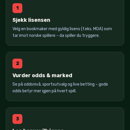
1
Sjekk lisensen
Velg en bookmaker med gyldig lisens (f.eks. MGA) som
tar imot norske spillere – da spiller du tryggere.
2
Vurder odds & marked
Se på oddsnivå, sportsutvalg og live betting – gode
odds betyr mer igjen på hvert spill.
3