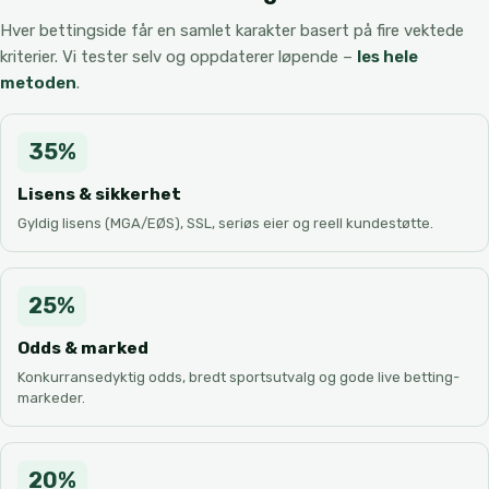
Hver bettingside får en samlet karakter basert på fire vektede
kriterier. Vi tester selv og oppdaterer løpende –
les hele
metoden
.
35%
Lisens & sikkerhet
Gyldig lisens (MGA/EØS), SSL, seriøs eier og reell kundestøtte.
25%
Odds & marked
Konkurransedyktig odds, bredt sportsutvalg og gode live betting-
markeder.
20%