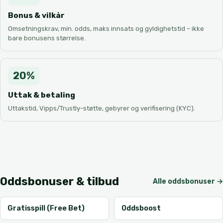
Bonus & vilkår
Omsetningskrav, min. odds, maks innsats og gyldighetstid – ikke
bare bonusens størrelse.
20%
Uttak & betaling
Uttakstid, Vipps/Trustly-støtte, gebyrer og verifisering (KYC).
Oddsbonuser & tilbud
Alle oddsbonuser →
Gratisspill (Free Bet)
Oddsboost