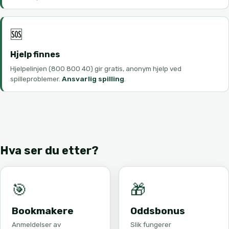
🆘
Hjelp finnes
Hjelpelinjen (800 800 40) gir gratis, anonym hjelp ved
spilleproblemer.
Ansvarlig spilling
.
Hva ser du etter?
🎯
🎁
Bookmakere
Oddsbonus
Anmeldelser av
Slik fungerer