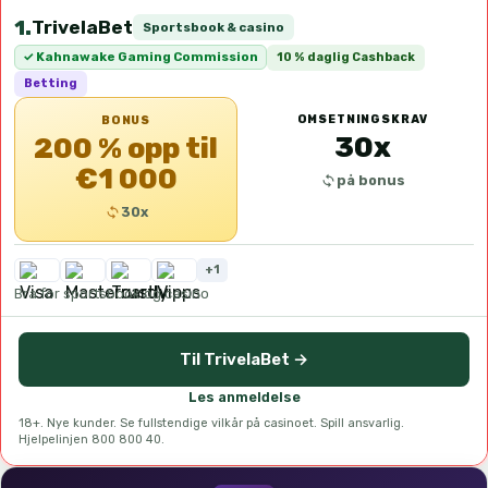
1.
TrivelaBet
Sportsbook & casino
✓ Kahnawake Gaming Commission
10 % daglig Cashback
Betting
OMSETNINGSKRAV
BONUS
30x
200 % opp til
€1 000
på bonus
30x
+1
Bra for sportsbook og casino
Til TrivelaBet →
Les anmeldelse
18+. Nye kunder. Se fullstendige vilkår på casinoet. Spill ansvarlig.
Hjelpelinjen 800 800 40.