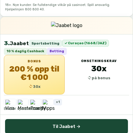
18+. Nye kunder. Se fullstendige vilkår på casinoet. Spill ansvarlig.
Hjelpelinjen 800 800 40.
3.
Jaabet
✓ Curaçao (1668/JAZ)
Sportsbetting
10 % daglig Cashback
Betting
OMSETNINGSKRAV
BONUS
30x
200 % opp til
€1 000
på bonus
30x
+1
Bra for sportsbetting
Til Jaabet →