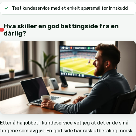
Test kundeservice med et enkelt spørsmål før innskudd
Hva skiller en god bettingside fra en
dårlig?
Etter å ha jobbet i kundeservice vet jeg at det er de små
tingene som avgjør. En god side har rask utbetaling, norsk