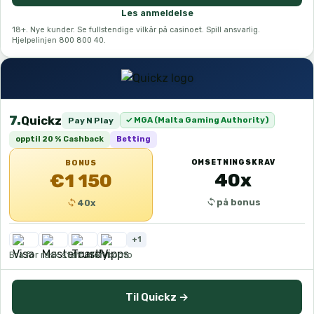
Les anmeldelse
18+. Nye kunder. Se fullstendige vilkår på casinoet. Spill ansvarlig.
Hjelpelinjen 800 800 40.
7.
Quickz
✓ MGA (Malta Gaming Authority)
Pay N Play
opptil 20 % Cashback
Betting
OMSETNINGSKRAV
BONUS
40x
€1 150
på bonus
40x
+1
Bra for rask start uten konto
Til Quickz →