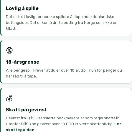
Lovlig å spille
Det er fullt lovlig for norske spillere å tippe hos utenlandske
bettingsider. Det er kun å drifte betting fra Norge som ikke er
tillatt.
🔞
18-årsgrense
Alle pengespill krever at du er over 18 år. Spill kun for penger du
har råd til å tape.
💰
Skatt på gevinst
Gevinst fra EØS-lisensierte bookmakere er som regel skattefri.
Utenfor EØS kan gevinst over 10 000 kr være skattepliktig.
Les
skatteguiden
.