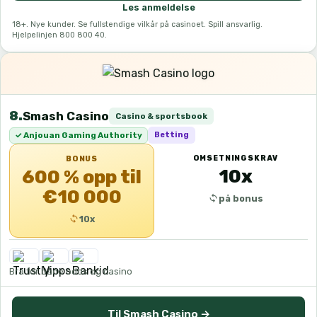
Les anmeldelse
18+. Nye kunder. Se fullstendige vilkår på casinoet. Spill ansvarlig.
Hjelpelinjen 800 800 40.
8.
Smash Casino
Casino & sportsbook
✓ Anjouan Gaming Authority
Betting
OMSETNINGSKRAV
BONUS
10x
600 % opp til
€10 000
på bonus
10x
Bra for både odds og casino
Til Smash Casino →