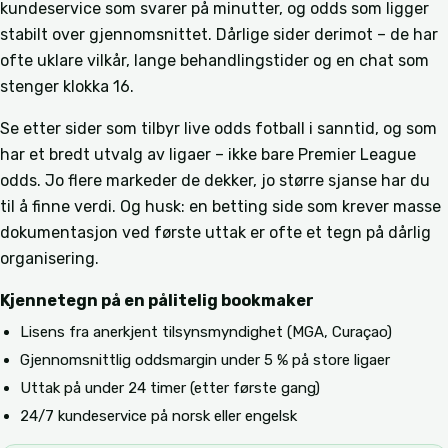
kundeservice som svarer på minutter, og odds som ligger
stabilt over gjennomsnittet. Dårlige sider derimot – de har
ofte uklare vilkår, lange behandlingstider og en chat som
stenger klokka 16.
Se etter sider som tilbyr live odds fotball i sanntid, og som
har et bredt utvalg av ligaer – ikke bare Premier League
odds. Jo flere markeder de dekker, jo større sjanse har du
til å finne verdi. Og husk: en betting side som krever masse
dokumentasjon ved første uttak er ofte et tegn på dårlig
organisering.
Kjennetegn på en pålitelig bookmaker
Lisens fra anerkjent tilsynsmyndighet (MGA, Curaçao)
Gjennomsnittlig oddsmargin under 5 % på store ligaer
Uttak på under 24 timer (etter første gang)
24/7 kundeservice på norsk eller engelsk