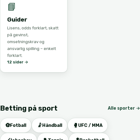
📘
Guider
Lisens, odds forklart, skatt
på gevinst,
omsetningskrav og
ansvarlig spilling – enkelt
forklart.
12 sider →
Betting på sport
Alle sporter →
⚽
🤾
🥊
Fotball
Håndball
UFC / MMA