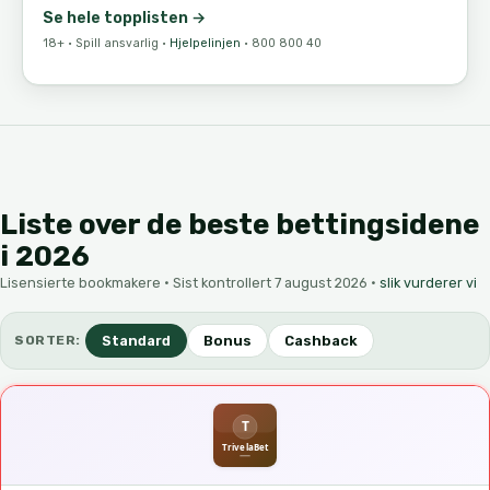
Se hele topplisten →
18+ · Spill ansvarlig ·
Hjelpelinjen
· 800 800 40
Liste over de beste bettingsidene
i 2026
Lisensierte bookmakere · Sist kontrollert 7 august 2026 ·
slik vurderer vi
SORTER:
Standard
Bonus
Cashback