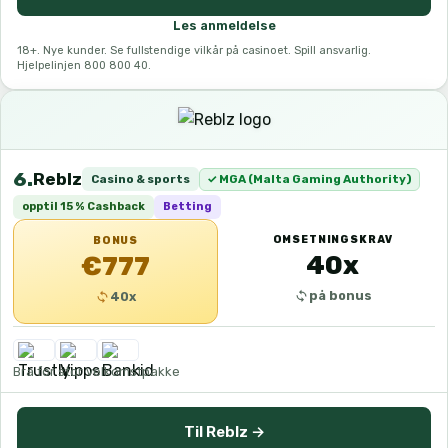
Les anmeldelse
18+. Nye kunder. Se fullstendige vilkår på casinoet. Spill ansvarlig.
Hjelpelinjen 800 800 40.
6.
Reblz
✓ MGA (Malta Gaming Authority)
Casino & sports
opptil 15 % Cashback
Betting
OMSETNINGSKRAV
BONUS
40x
€777
på bonus
40x
Bra for stor velkomstpakke
Til Reblz →