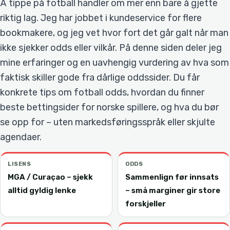
Å tippe på fotball handler om mer enn bare å gjette
riktig lag. Jeg har jobbet i kundeservice for flere
bookmakere, og jeg vet hvor fort det går galt når man
ikke sjekker odds eller vilkår. På denne siden deler jeg
mine erfaringer og en uavhengig vurdering av hva som
faktisk skiller gode fra dårlige oddssider. Du får
konkrete tips om fotball odds, hvordan du finner
beste bettingsider for norske spillere, og hva du bør
se opp for – uten markedsføringsspråk eller skjulte
agendaer.
LISENS
ODDS
MGA / Curaçao – sjekk
Sammenlign før innsats
alltid gyldig lenke
– små marginer gir store
forskjeller