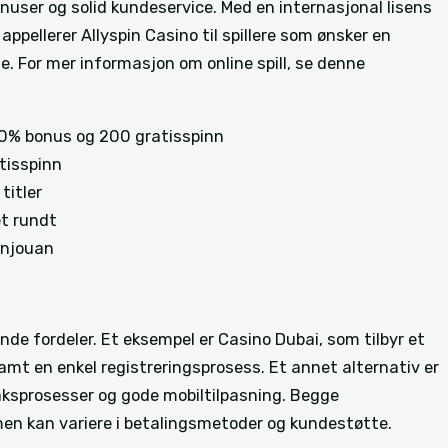
nuser og solid kundeservice. Med en internasjonal lisens
ppellerer Allyspin Casino til spillere som ønsker en
se. For mer informasjon om online spill, se denne
50% bonus og 200 gratisspinn
tisspinn
titler
et rundt
Anjouan
ende fordeler. Et eksempel er Casino Dubai, som tilbyr et
samt en enkel registreringsprosess. Et annet alternativ er
taksprosesser og gode mobiltilpasning. Begge
men kan variere i betalingsmetoder og kundestøtte.