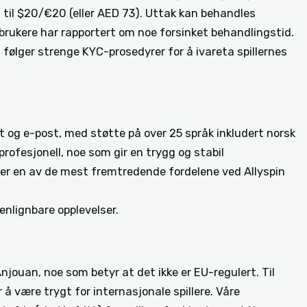
til $20/€20 (eller AED 73). Uttak kan behandles
 brukere har rapportert om noe forsinket behandlingstid.
følger strenge KYC-prosedyrer for å ivareta spillernes
at og e-post, med støtte på over 25 språk inkludert norsk
rofesjonell, noe som gir en trygg og stabil
n er en av de mest fremtredende fordelene ved Allyspin
nlignbare opplevelser.
Anjouan, noe som betyr at det ikke er EU-regulert. Til
 å være trygt for internasjonale spillere. Våre