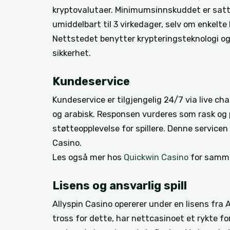
kryptovalutaer. Minimumsinnskuddet er satt 
umiddelbart til 3 virkedager, selv om enkelte
Nettstedet benytter krypteringsteknologi og 
sikkerhet.
Kundeservice
Kundeservice er tilgjengelig 24/7 via live ch
og arabisk. Responsen vurderes som rask og p
støtteopplevelse for spillere. Denne service
Casino.
Les også mer hos
Quickwin Casino
for samme
Lisens og ansvarlig spill
Allyspin Casino opererer under en lisens fra 
tross for dette, har nettcasinoet et rykte for