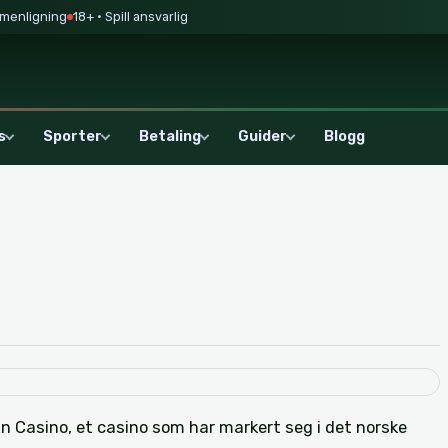
menligning
18+ · Spill ansvarlig
s
Sporter
Betaling
Guider
Blogg
n Casino, et casino som har markert seg i det norske