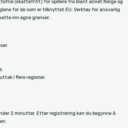
tefrie (skattefritt) for spillere fra blant annet Norge og
lene for de som er tilknyttet EU. Verktøy for ansvarlig
 sette inn egne grenser.
ser.
s.
tak i flere regioner.
nder 2 minutter. Etter registrering kan du begynne å
en.