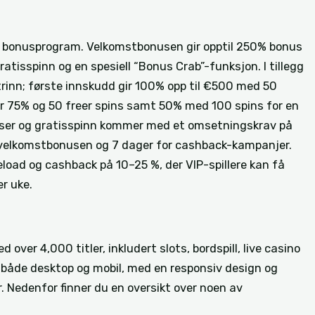
de bonusprogram. Velkomstbonusen gir opptil 250% bonus
isspinn og en spesiell “Bonus Crab”-funksjon. I tillegg
 trinn; første innskudd gir 100% opp til €500 med 50
r 75% og 50 freer spins samt 50% med 100 spins for en
user og gratisspinn kommer med et omsetningskrav på
r velkomstbonusen og 7 dager for cashback-kampanjer.
reload og cashback på 10–25 %, der VIP-spillere kan få
r uke.
ed over 4,000 titler, inkludert slots, bordspill, live casino
et både desktop og mobil, med en responsiv design og
. Nedenfor finner du en oversikt over noen av