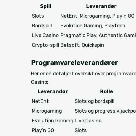
Spill
Leverandør
Slots
NetEnt, Microgaming, Play’n GO
Bordspill
Evolution Gaming, Playtech
Live Casino
Pragmatic Play, Authentic Gam
Crypto-spill
Betsoft, Quickspin
Programvareleverandører
Her er en detaljert oversikt over programvare
Casino:
Leverandør
Rolle
NetEnt
Slots og bordspill
Microgaming
Slots og progressiv jackpo
Evolution Gaming
Live Casino
Play’n GO
Slots