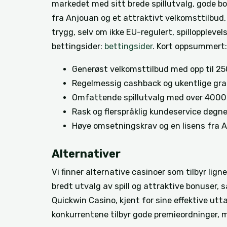
markedet med sitt brede spillutvalg, gode bo
fra Anjouan og et attraktivt velkomsttilbud, a
trygg, selv om ikke EU-regulert, spillopplevel
bettingsider:
bettingsider
. Kort oppsummert:
Generøst velkomsttilbud med opp til 2
Regelmessig cashback og ukentlige gra
Omfattende spillutvalg med over 4000 
Rask og flerspråklig kundeservice døgn
Høye omsetningskrav og en lisens fra 
Alternativer
Vi finner alternative casinoer som tilbyr lign
bredt utvalg av spill og attraktive bonuser, 
Quickwin Casino, kjent for sine effektive ut
konkurrentene tilbyr gode premieordninger, 