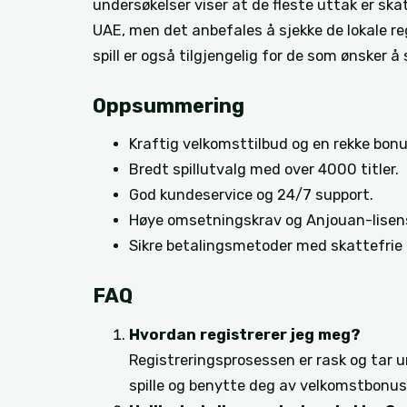
undersøkelser viser at de fleste uttak er skat
UAE, men det anbefales å sjekke de lokale reg
spill er også tilgjengelig for de som ønsker å
Oppsummering
Kraftig velkomsttilbud og en rekke bonu
Bredt spillutvalg med over 4000 titler.
God kundeservice og 24/7 support.
Høye omsetningskrav og Anjouan-lisen
Sikre betalingsmetoder med skattefrie ut
FAQ
Hvordan registrerer jeg meg?
Registreringsprosessen er rask og tar u
spille og benytte deg av velkomstbonus