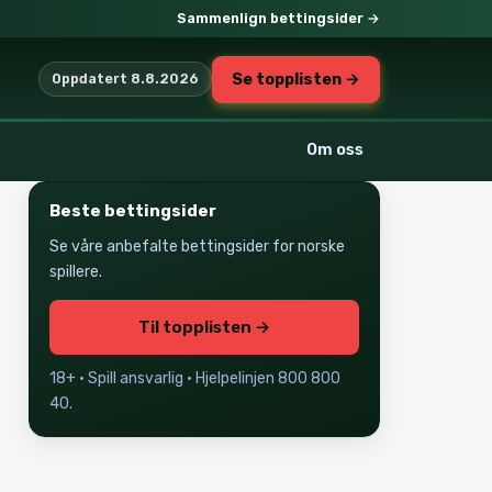
Sammenlign bettingsider →
Se topplisten →
Oppdatert 8.8.2026
Om oss
Beste bettingsider
Se våre anbefalte bettingsider for norske
spillere.
Til topplisten →
18+ · Spill ansvarlig · Hjelpelinjen 800 800
40.