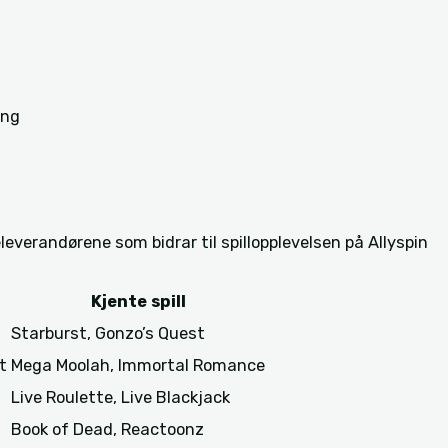
ing
leverandørene som bidrar til spillopplevelsen på Allyspin
Kjente spill
Starburst, Gonzo’s Quest
t
Mega Moolah, Immortal Romance
Live Roulette, Live Blackjack
Book of Dead, Reactoonz