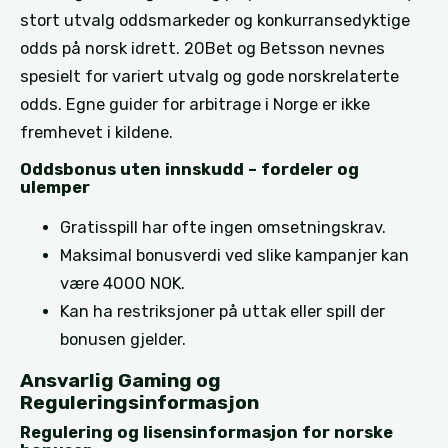
stort utvalg oddsmarkeder og konkurransedyktige
odds på norsk idrett. 20Bet og Betsson nevnes
spesielt for variert utvalg og gode norskrelaterte
odds. Egne guider for arbitrage i Norge er ikke
fremhevet i kildene.
Oddsbonus uten innskudd – fordeler og
ulemper
Gratisspill har ofte ingen omsetningskrav.
Maksimal bonusverdi ved slike kampanjer kan
være 4000 NOK.
Kan ha restriksjoner på uttak eller spill der
bonusen gjelder.
Ansvarlig Gaming og
Reguleringsinformasjon
Regulering og lisensinformasjon for norske