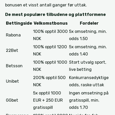
bonusen et visst antall ganger før uttak.
De mest populære tilbudene og plattformene
Bettingside
Velkomstbonus
Fordeler
100% opptil 3000
5x omsetning, min.
Rabona
NOK
odds 1.50
100% opptil 1200
5x omsetning, min.
22Bet
NOK
odds 1.40
100% opptil 1000
Stort utvalg sport,
Betsson
NOK
live betting
200% opptil 500
Konkurransedyktige
Unibet
NOK
odds, raske uttak
5x opptil 1000
Ingen omsetning på
GGbet
EUR + 250 EUR
gratisspill, min.
gratisspill
odds 1.70