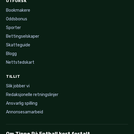
UTFORSK
Bookmakere
Oddsbonus
Sporter
Bettingselskaper
Skatteguide
Blogg
Nettstedskart
TILLIT
Slik jobber vi
Redaksjonelle retningslinjer
Ansvarlig spilling
Annonsesamarbeid
Om Tippe På Fotball kort fortalt