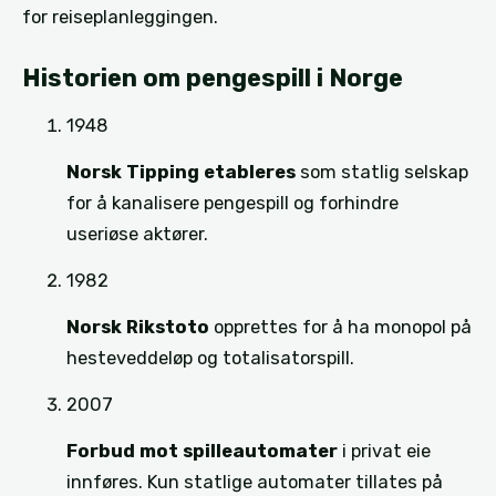
for reiseplanleggingen.
Historien om pengespill i Norge
1948
Norsk Tipping etableres
som statlig selskap
for å kanalisere pengespill og forhindre
useriøse aktører.
1982
Norsk Rikstoto
opprettes for å ha monopol på
hesteveddeløp og totalisatorspill.
2007
Forbud mot spilleautomater
i privat eie
innføres. Kun statlige automater tillates på