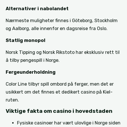
Alternativer i nabolandet
Nærmeste muligheter finnes i Göteborg, Stockholm
og Aalborg, alle innenfor en dagsreise fra Oslo.
Statlig monopol
Norsk Tipping og Norsk Rikstoto har eksklusiv rett til
å tilby pengespill i Norge.
Fergeunderholdning
Color Line tilbyr spill ombord på ferger, men det er
usikkert om det finnes et dedikert casino på Kiel-
ruten.
Viktige fakta om casino i hovedstaden
Fysiske casinoer har vært ulovlige i Norge siden