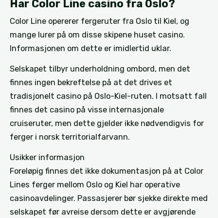
Har Color Line casino fra Oslo?
Color Line opererer fergeruter fra Oslo til Kiel, og
mange lurer på om disse skipene huset casino.
Informasjonen om dette er imidlertid uklar.
Selskapet tilbyr underholdning ombord, men det
finnes ingen bekreftelse på at det drives et
tradisjonelt casino på Oslo-Kiel-ruten. I motsatt fall
finnes det casino på visse internasjonale
cruiseruter, men dette gjelder ikke nødvendigvis for
ferger i norsk territorialfarvann.
Usikker informasjon
Foreløpig finnes det ikke dokumentasjon på at Color
Lines ferger mellom Oslo og Kiel har operative
casinoavdelinger. Passasjerer bør sjekke direkte med
selskapet før avreise dersom dette er avgjørende