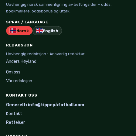
Uavhengig norsk sammenligning av bettingsider – odds,
bookmakere, oddsbonus og uttak.
SPRÅK / LANGUAGE
Norsk
English
REDAKSJON
Uavhengig redaksjon · Ansvarlig redaktør:
Anders Høyland
Om oss
Vår redaksjon
KONTAKT OSS
Generelt: info@tippepåfotball.com
Kontakt
Rettelser