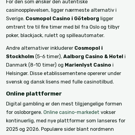
For den som ønsker den autentiske
casinoopplevelsen, ligger nærmeste alternativ i
Sverige.
Cosmopol Casino i Göteborg
ligger
omtrent tre til fire timer med bil fra Oslo og tilbyr
poker, blackjack, rulett og spilleautomater.
Andre alternativer inkluderer
Cosmopol i
Stockholm
(5-6 timer),
Aalborg Casino & Hotel
i
Danmark (8-10 timer) og
Marienlyst Casino
i
Helsingør. Disse etablissementene opererer under
svensk og dansk lisens med fulle casinotilbud.
Online plattformer
Digital gambling er den mest tilgjengelige formen
for osloborgere.
Online casino-markedet
vokser
kontinuerlig, med nye plattformer som lanseres for
2025 og 2026. Populære sider blant nordmenn