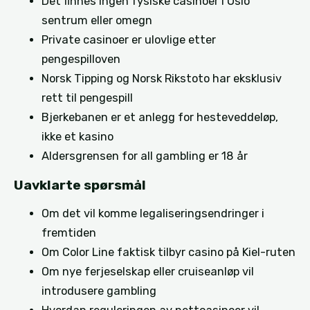
Det finnes ingen fysiske casinoer i Oslo
sentrum eller omegn
Private casinoer er ulovlige etter
pengespilloven
Norsk Tipping og Norsk Rikstoto har eksklusiv
rett til pengespill
Bjerkebanen er et anlegg for hesteveddeløp,
ikke et kasino
Aldersgrensen for all gambling er 18 år
Uavklarte spørsmål
Om det vil komme legaliseringsendringer i
fremtiden
Om Color Line faktisk tilbyr casino på Kiel-ruten
Om nye ferjeselskap eller cruiseanløp vil
introdusere gambling