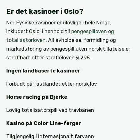
Er det kasinoer i Oslo?
Nei. Fysiske kasinoer er ulovlige i hele Norge,
inkludert Oslo, i henhold til
pengespilloven og
totalisatorloven
. All avholdelse, formidling og
markedsføring av pengespill uten norsk tillatelse er
straffbart etter straffeloven § 298.
Ingen landbaserte kasinoer
Forbudt på fastlandet etter norsk lov
Horse racing på Bjerke
Lovlig totalisatorspill ved travbanen
Kasino på Color Line-ferger
Tilgjengelig i internasjonalt farvann