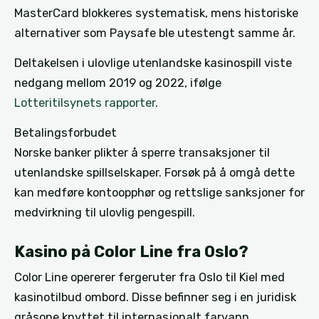
MasterCard blokkeres systematisk, mens historiske
alternativer som Paysafe ble utestengt samme år.
Deltakelsen i ulovlige utenlandske kasinospill viste
nedgang mellom 2019 og 2022, ifølge
Lotteritilsynets rapporter
.
Betalingsforbudet
Norske banker plikter å sperre transaksjoner til
utenlandske spillselskaper. Forsøk på å omgå dette
kan medføre kontoopphør og rettslige sanksjoner for
medvirkning til ulovlig pengespill.
Kasino på Color Line fra Oslo?
Color Line opererer fergeruter fra Oslo til Kiel med
kasinotilbud ombord. Disse befinner seg i en juridisk
gråsone knyttet til internasjonalt farvann.