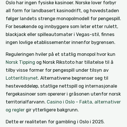
Oslo har ingen fysiske kasinoer. Norske lover forbyr
all form for landbasert kasinodrift, og hovedstaden
følger landets strenge monopolmodell for pengespill.
For besøkende og innbyggere som leter etter rulett,
blackjack eller spilleautomater i Vegas-stil, finnes
ingen lovlige etablissementer innenfor bygrensen.
Reguleringen hviler på et statlig monopol hvor kun
Norsk Tipping
og Norsk Rikstoto har tillatelse til å
tilby visse former for pengespill under tilsyn av
Lotteritilsynet
. Alternativene begrenser seg til
hesteveddeløp, statlige nettspill og internasjonale
fergekasinoer som opererer i gråsonen utenfor norsk
territorialfarvann.
Casino i Oslo – Fakta, alternativer
og regler
gir ytterligere bakgrunn.
Dette er realiteten for gambling i Oslo i 2025.