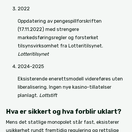
2022
Oppdatering av pengespillforskriften
(17.11.2022) med strengere
markedsføringsregler og forsterket
tilsynsvirksomhet fra Lotteritilsynet.
Lotteritilsynet
2024–2025
Eksisterende enerettsmodell videreføres uten
liberalisering. Ingen nye kasino-tillatelser
planlagt.
Lottstift
Hva er sikkert og hva forblir uklart?
Mens det statlige monopolet står fast, eksisterer
usikkerhet rundt fremtidig regulering og rettslige