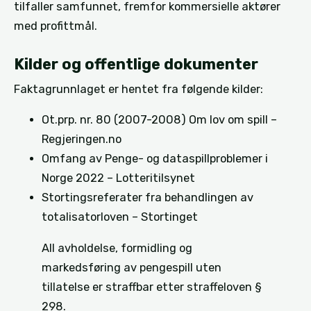
tilfaller samfunnet, fremfor kommersielle aktører
med profittmål.
Kilder og offentlige dokumenter
Faktagrunnlaget er hentet fra følgende kilder:
Ot.prp. nr. 80 (2007-2008) Om lov om spill –
Regjeringen.no
Omfang av Penge- og dataspillproblemer i
Norge 2022 – Lotteritilsynet
Stortingsreferater fra behandlingen av
totalisatorloven – Stortinget
All avholdelse, formidling og
markedsføring av pengespill uten
tillatelse er straffbar etter straffeloven §
298.