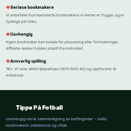
◆
Seriøse bookmakere
Vi anbefaler kun lisensierte bookmakere vi mener er trygge, og er
tydelige på risiko.
◆
Uavhengig
Ingen bookmaker kan betale for plassering eller formuleringer.
Affiliate-lenker holdes atskilt fra innholdet.
◆
Ansvarlig spilling
18+. Vi viser alltid Hjelpelinjen (800 800 40) og oppfordrer til
måtehold.
Tippe På Fotball
Uavhengig norsk sammenligning av bettingsider – odds,
bookmakere, oddsbonus og uttak.