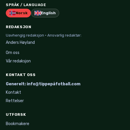
SPRÅK / LANGUAGE
Norsk
English
REDAKSJON
Uavhengig redaksjon · Ansvarlig redaktør:
Anders Høyland
Om oss
Vår redaksjon
KONTAKT OSS
Generelt: info@tippepåfotball.com
Kontakt
Rettelser
UTFORSK
Bookmakere