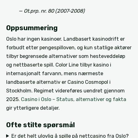
— Ot.prp. nr. 80 (2007-2008)
Oppsummering
Oslo har ingen kasinoer. Landbasert kasinodrift er
forbudt etter pengespilloven, og kun statlige aktører
tilbyr begrensede alternativer som hesteveddeløp
og nettbaserte spill. Color Line tilbyr kasino i
internasjonalt farvann, mens nærmeste
landbaserte alternativ er Casino Cosmopol i
Stockholm. Regimet videreføres uendret gjennom
2025.
Casino i Oslo – Status, alternativer og fakta
gir ytterligere detaljer.
Ofte stilte spørsmål
Er det helt ulovlig å spille på nettcasino fra Oslo?