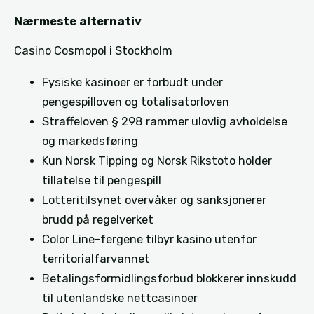
Nærmeste alternativ
Casino Cosmopol i Stockholm
Fysiske kasinoer er forbudt under
pengespilloven og totalisatorloven
Straffeloven § 298 rammer ulovlig avholdelse
og markedsføring
Kun Norsk Tipping og Norsk Rikstoto holder
tillatelse til pengespill
Lotteritilsynet overvåker og sanksjonerer
brudd på regelverket
Color Line-fergene tilbyr kasino utenfor
territorialfarvannet
Betalingsformidlingsforbud blokkerer innskudd
til utenlandske nettcasinoer