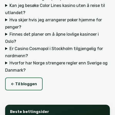
Kan jeg besøke Color Lines kasino uten å reise til
utlandet?
Hva skjer hvis jeg arrangerer poker hjemme for
penger?
Finnes det planer om å åpne lovlige kasinoer i
Oslo?
Er Casino Cosmopol i Stockholm tilgjengelig for
nordmenn?
Hvorfor har Norge strengere regler enn Sverige og
Danmark?
← Til bloggen
Beste bettingsider