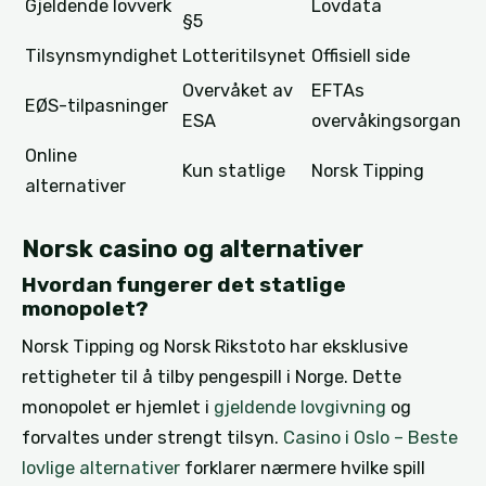
Gjeldende lovverk
Lovdata
§5
Tilsynsmyndighet
Lotteritilsynet
Offisiell side
Overvåket av
EFTAs
EØS-tilpasninger
ESA
overvåkingsorgan
Online
Kun statlige
Norsk Tipping
alternativer
Norsk casino og alternativer
Hvordan fungerer det statlige
monopolet?
Norsk Tipping og Norsk Rikstoto har eksklusive
rettigheter til å tilby pengespill i Norge. Dette
monopolet er hjemlet i
gjeldende lovgivning
og
forvaltes under strengt tilsyn.
Casino i Oslo – Beste
lovlige alternativer
forklarer nærmere hvilke spill