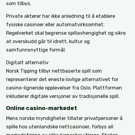
som tilbys.
Private aktører har ikke anledning til å etablere
fysiske casinoer eller automatvirksomhet.
Regelverket skal begrense spillavhengighet og sikre
at overskudd går til idrett, kultur og
samfunnsnyttige formål.
Digitalt alternativ
Norsk Tipping tilbyr nettbaserte spill som
representerer det eneste lovlige alternativet for
casino-lignende opplevelser fra Oslo. Plattformen
inkluderer digitale versjoner av tradisjonelle spill.
Online casino-markedet
Mens norske myndigheter tillater privatpersoner å
spille hos utenlandske nettcasinoer, forbys all