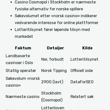
Casino Cosmopol i Stockholm er nærmeste
fysiske alternativ for norske spillere
Søkevolumet etter «norsk casino» indikerer
vedvarende interesse for online plattformer
Lotteritilsynet fører løpende tilsyn med
markedet
Faktum
Detaljer
Kilde
Landbaserte
Nei, forbudt
Lotteritilsynet
casinoer i Oslo
Statlig operatør
Norsk Tipping
Offisiell side
Søkevolum «norsk
2900 (lavt)
DataForSEO
casino»
Stockholm
Nærmeste casino
Relatert søk
(Cosmopol)
Lotteriloven