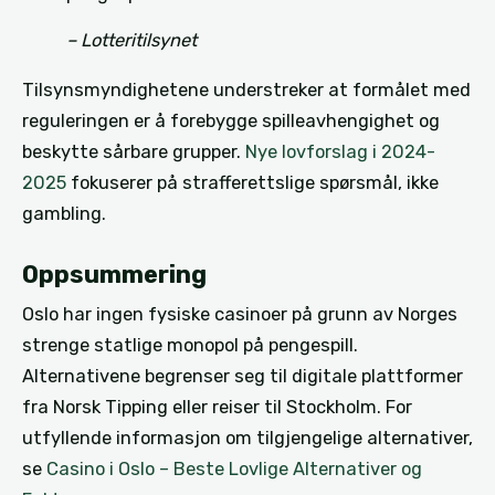
– Lotteritilsynet
Tilsynsmyndighetene understreker at formålet med
reguleringen er å forebygge spilleavhengighet og
beskytte sårbare grupper.
Nye lovforslag i 2024-
2025
fokuserer på strafferettslige spørsmål, ikke
gambling.
Oppsummering
Oslo har ingen fysiske casinoer på grunn av Norges
strenge statlige monopol på pengespill.
Alternativene begrenser seg til digitale plattformer
fra Norsk Tipping eller reiser til Stockholm. For
utfyllende informasjon om tilgjengelige alternativer,
se
Casino i Oslo – Beste Lovlige Alternativer og