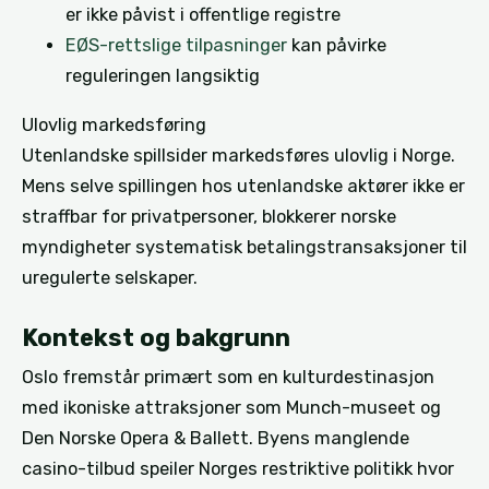
er ikke påvist i offentlige registre
EØS-rettslige tilpasninger
kan påvirke
reguleringen langsiktig
Ulovlig markedsføring
Utenlandske spillsider markedsføres ulovlig i Norge.
Mens selve spillingen hos utenlandske aktører ikke er
straffbar for privatpersoner, blokkerer norske
myndigheter systematisk betalingstransaksjoner til
uregulerte selskaper.
Kontekst og bakgrunn
Oslo fremstår primært som en kulturdestinasjon
med ikoniske attraksjoner som Munch-museet og
Den Norske Opera & Ballett. Byens manglende
casino-tilbud speiler Norges restriktive politikk hvor