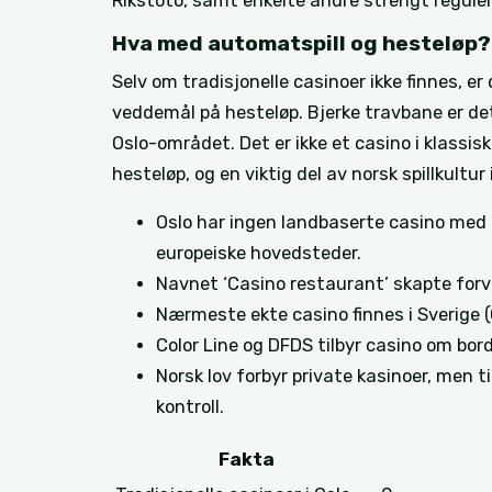
Rikstoto, samt enkelte andre strengt reguler
Hva med automatspill og hesteløp?
Selv om tradisjonelle casinoer ikke finnes, er
veddemål på hesteløp. Bjerke travbane er det
Oslo-området. Det er ikke et casino i klassi
hesteløp, og en viktig del av norsk spillkultu
Oslo har ingen landbaserte casino med r
europeiske hovedsteder.
Navnet ‘Casino restaurant’ skapte forvir
Nærmeste ekte casino finnes i Sverige 
Color Line og DFDS tilbyr casino om bord
Norsk lov forbyr private kasinoer, men t
kontroll.
Fakta