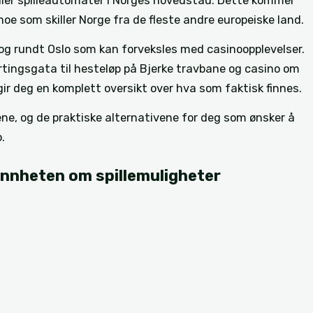
eller spilleautomater i Norges hovedstad. Dette kommer
noe som skiller Norge fra de fleste andre europeiske land.
 i og rundt Oslo som kan forveksles med casinoopplevelser.
rtingsgata til hesteløp på Bjerke travbane og casino om
gir deg en komplett oversikt over hva som faktisk finnes.
ene, og de praktiske alternativene for deg som ønsker å
.
Sannheten om spillemuligheter