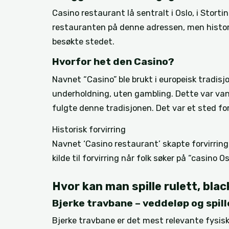
Casino restaurant lå sentralt i Oslo, i Storti
restauranten på denne adressen, men historie
besøkte stedet.
Hvorfor het den Casino?
Navnet “Casino” ble brukt i europeisk tradis
underholdning, uten gambling. Dette var vanl
fulgte denne tradisjonen. Det var et sted for
Historisk forvirring
Navnet ‘Casino restaurant’ skapte forvirring 
kilde til forvirring når folk søker på “casino Os
Hvor kan man spille rulett, black
Bjerke travbane – veddeløp og spi
Bjerke travbane er det mest relevante fysisk