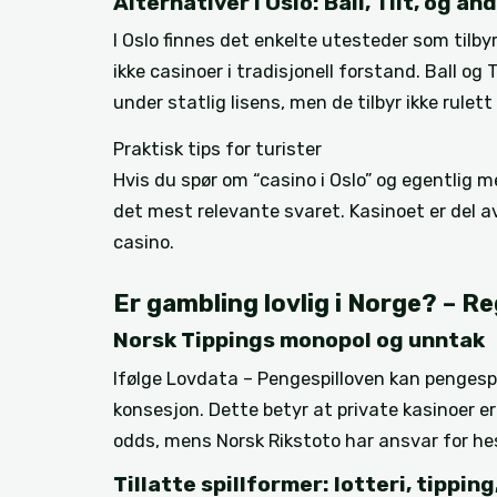
Alternativer i Oslo: Ball, Tilt, og a
I Oslo finnes det enkelte utesteder som tilby
ikke casinoer i tradisjonell forstand. Ball o
under statlig lisens, men de tilbyr ikke rulett 
Praktisk tips for turister
Hvis du spør om “casino i Oslo” og egentlig men
det mest relevante svaret. Kasinoet er del av
casino.
Er gambling lovlig i Norge? – R
Norsk Tippings monopol og unntak
Ifølge Lovdata – Pengespilloven kan pengespil
konsesjon. Dette betyr at private kasinoer er
odds, mens Norsk Rikstoto har ansvar for he
Tillatte spillformer: lotteri, tippin