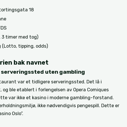
tortingsgata 18
ane
FDS
. 3 timer med tog)
 (Lotto, tipping, odds)
orien bak navnet
t serveringssted uten gambling
taurant var et tidligere serveringssted. Det lå i
2, og ble etablert i forlengelsen av Opera Comiques
Dette var ikke et kasino i moderne gambling-forstand.
rholdningsmiljø, ikke nødvendigvis pengespill. Dette er
asino Oslo”.