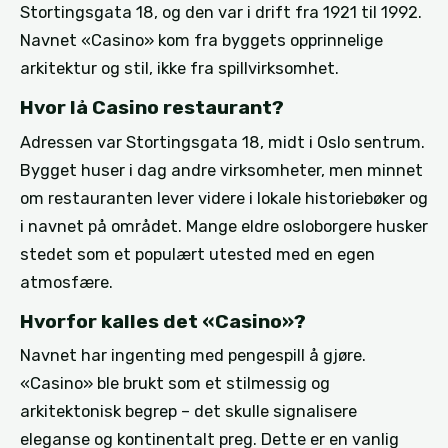
Stortingsgata 18, og den var i drift fra 1921 til 1992.
Navnet «Casino» kom fra byggets opprinnelige
arkitektur og stil, ikke fra spillvirksomhet.
Hvor lå Casino restaurant?
Adressen var Stortingsgata 18, midt i Oslo sentrum.
Bygget huser i dag andre virksomheter, men minnet
om restauranten lever videre i lokale historiebøker og
i navnet på området. Mange eldre osloborgere husker
stedet som et populært utested med en egen
atmosfære.
Hvorfor kalles det «Casino»?
Navnet har ingenting med pengespill å gjøre.
«Casino» ble brukt som et stilmessig og
arkitektonisk begrep – det skulle signalisere
eleganse og kontinentalt preg. Dette er en vanlig