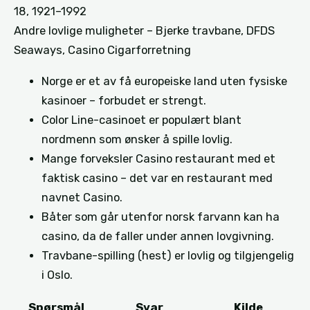
18, 1921–1992
Andre lovlige muligheter – Bjerke travbane, DFDS
Seaways, Casino Cigarforretning
Norge er et av få europeiske land uten fysiske
kasinoer – forbudet er strengt.
Color Line-casinoet er populært blant
nordmenn som ønsker å spille lovlig.
Mange forveksler Casino restaurant med et
faktisk casino – det var en restaurant med
navnet Casino.
Båter som går utenfor norsk farvann kan ha
casino, da de faller under annen lovgivning.
Travbane-spilling (hest) er lovlig og tilgjengelig
i Oslo.
Spørsmål
Svar
Kilde