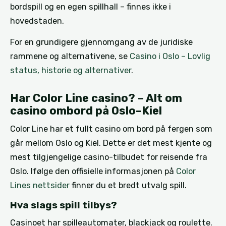
bordspill og en egen spillhall – finnes ikke i
hovedstaden.
For en grundigere gjennomgang av de juridiske
rammene og alternativene, se
Casino i Oslo – Lovlig
status, historie og alternativer
.
Har Color Line casino? – Alt om
casino ombord på Oslo–Kiel
Color Line har et fullt casino om bord på fergen som
går mellom Oslo og Kiel. Dette er det mest kjente og
mest tilgjengelige casino-tilbudet for reisende fra
Oslo. Ifølge den offisielle informasjonen på
Color
Lines nettsider
finner du et bredt utvalg spill.
Hva slags spill tilbys?
Casinoet har spilleautomater, blackjack og roulette.