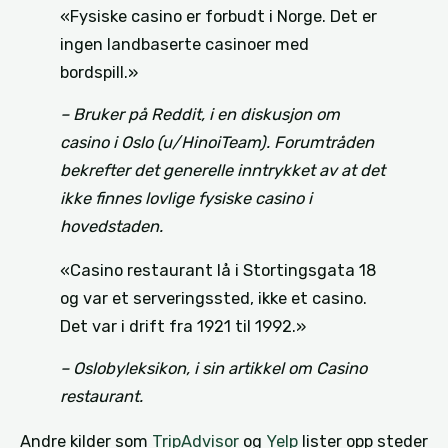
«Fysiske casino er forbudt i Norge. Det er
ingen landbaserte casinoer med
bordspill.»
– Bruker på Reddit, i en diskusjon om
casino i Oslo (u/HinoiTeam). Forumtråden
bekrefter det generelle inntrykket av at det
ikke finnes lovlige fysiske casino i
hovedstaden.
«Casino restaurant lå i Stortingsgata 18
og var et serveringssted, ikke et casino.
Det var i drift fra 1921 til 1992.»
– Oslobyleksikon, i sin artikkel om Casino
restaurant.
Andre kilder som
TripAdvisor
og
Yelp
lister opp steder