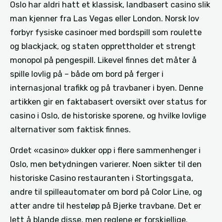
Oslo har aldri hatt et klassisk, landbasert casino slik
man kjenner fra Las Vegas eller London. Norsk lov
forbyr fysiske casinoer med bordspill som roulette
og blackjack, og staten opprettholder et strengt
monopol på pengespill. Likevel finnes det måter å
spille lovlig på – både om bord på ferger i
internasjonal trafikk og på travbaner i byen. Denne
artikken gir en faktabasert oversikt over status for
casino i Oslo, de historiske sporene, og hvilke lovlige
alternativer som faktisk finnes.
Ordet «casino» dukker opp i flere sammenhenger i
Oslo, men betydningen varierer. Noen sikter til den
historiske Casino restauranten i Stortingsgata,
andre til spilleautomater om bord på Color Line, og
atter andre til hesteløp på Bjerke travbane. Det er
lett å blande disse, men reglene er forskjellige.