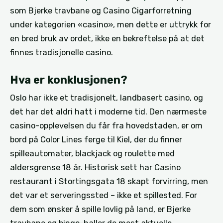
som Bjerke travbane og Casino Cigarforretning
under kategorien «casino», men dette er uttrykk for
en bred bruk av ordet, ikke en bekreftelse på at det
finnes tradisjonelle casino.
Hva er konklusjonen?
Oslo har ikke et tradisjonelt, landbasert casino, og
det har det aldri hatt i moderne tid. Den nærmeste
casino-opplevelsen du får fra hovedstaden, er om
bord på Color Lines ferge til Kiel, der du finner
spilleautomater, blackjack og roulette med
aldersgrense 18 år. Historisk sett har Casino
restaurant i Stortingsgata 18 skapt forvirring, men
det var et serveringssted – ikke et spillested. For
dem som ønsker å spille lovlig på land, er Bjerke