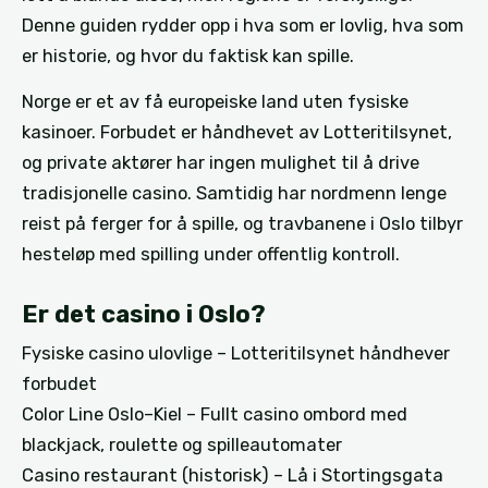
Denne guiden rydder opp i hva som er lovlig, hva som
er historie, og hvor du faktisk kan spille.
Norge er et av få europeiske land uten fysiske
kasinoer. Forbudet er håndhevet av Lotteritilsynet,
og private aktører har ingen mulighet til å drive
tradisjonelle casino. Samtidig har nordmenn lenge
reist på ferger for å spille, og travbanene i Oslo tilbyr
hesteløp med spilling under offentlig kontroll.
Er det casino i Oslo?
Fysiske casino ulovlige – Lotteritilsynet håndhever
forbudet
Color Line Oslo–Kiel – Fullt casino ombord med
blackjack, roulette og spilleautomater
Casino restaurant (historisk) – Lå i Stortingsgata