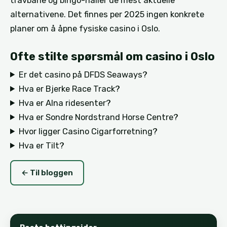
travbane og bingo-haller de mest aktuelle
alternativene. Det finnes per 2025 ingen konkrete
planer om å åpne fysiske casino i Oslo.
Ofte stilte spørsmål om casino i Oslo
Er det casino på DFDS Seaways?
Hva er Bjerke Race Track?
Hva er Alna ridesenter?
Hva er Sondre Nordstrand Horse Centre?
Hvor ligger Casino Cigarforretning?
Hva er Tilt?
← Til bloggen