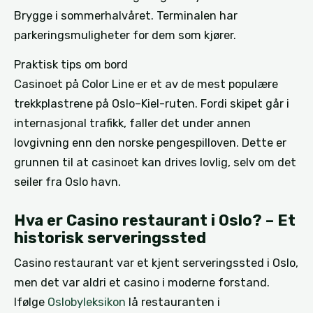
Brygge i sommerhalvåret. Terminalen har
parkeringsmuligheter for dem som kjører.
Praktisk tips om bord
Casinoet på Color Line er et av de mest populære
trekkplastrene på Oslo–Kiel-ruten. Fordi skipet går i
internasjonal trafikk, faller det under annen
lovgivning enn den norske pengespilloven. Dette er
grunnen til at casinoet kan drives lovlig, selv om det
seiler fra Oslo havn.
Hva er Casino restaurant i Oslo? – Et
historisk serveringssted
Casino restaurant var et kjent serveringssted i Oslo,
men det var aldri et casino i moderne forstand.
Ifølge
Oslobyleksikon
lå restauranten i