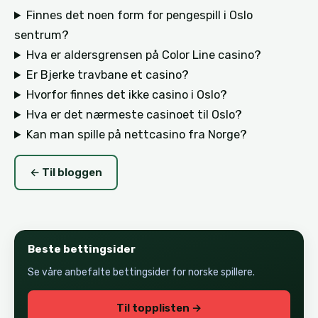
Finnes det noen form for pengespill i Oslo
sentrum?
Hva er aldersgrensen på Color Line casino?
Er Bjerke travbane et casino?
Hvorfor finnes det ikke casino i Oslo?
Hva er det nærmeste casinoet til Oslo?
Kan man spille på nettcasino fra Norge?
← Til bloggen
Beste bettingsider
Se våre anbefalte bettingsider for norske spillere.
Til topplisten →