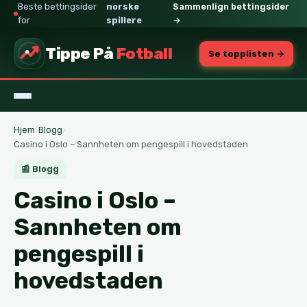
Beste bettingsider
norske
Sammenlign bettingsider
for
spillere
→
Tippe På
Fotball
Se topplisten →
Hjem
›
Blogg
›
Casino i Oslo – Sannheten om pengespill i hovedstaden
📰 Blogg
Casino i Oslo –
Sannheten om
pengespill i
hovedstaden