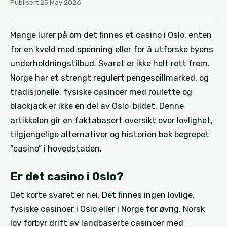
Publisert 25 May 2026
Mange lurer på om det finnes et casino i Oslo, enten
for en kveld med spenning eller for å utforske byens
underholdningstilbud. Svaret er ikke helt rett frem.
Norge har et strengt regulert pengespillmarked, og
tradisjonelle, fysiske casinoer med roulette og
blackjack er ikke en del av Oslo-bildet. Denne
artikkelen gir en faktabasert oversikt over lovlighet,
tilgjengelige alternativer og historien bak begrepet
“casino” i hovedstaden.
Er det casino i Oslo?
Det korte svaret er nei. Det finnes ingen lovlige,
fysiske casinoer i Oslo eller i Norge for øvrig. Norsk
lov forbyr drift av landbaserte casinoer med