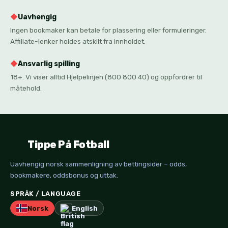
◆
Uavhengig
Ingen bookmaker kan betale for plassering eller formuleringer.
Affiliate-lenker holdes atskilt fra innholdet.
◆
Ansvarlig spilling
18+. Vi viser alltid Hjelpelinjen (800 800 40) og oppfordrer til
måtehold.
Tippe På Fotball
Uavhengig norsk sammenligning av bettingsider – odds,
bookmakere, oddsbonus og uttak.
SPRÅK / LANGUAGE
Norsk
English