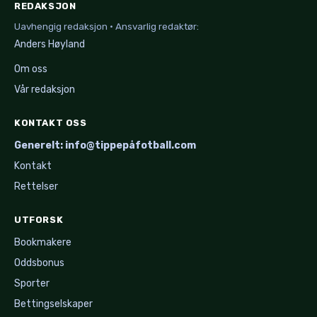
REDAKSJON
Uavhengig redaksjon · Ansvarlig redaktør:
Anders Høyland
Om oss
Vår redaksjon
KONTAKT OSS
Generelt: info@tippepåfotball.com
Kontakt
Rettelser
UTFORSK
Bookmakere
Oddsbonus
Sporter
Bettingselskaper