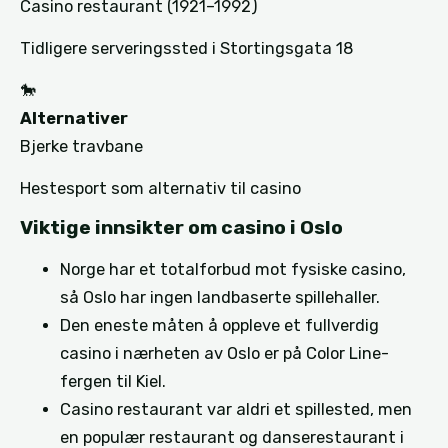
Casino restaurant (1921–1992)
Tidligere serveringssted i Stortingsgata 18
🐎
Alternativer
Bjerke travbane
Hestesport som alternativ til casino
Viktige innsikter om casino i Oslo
Norge har et totalforbud mot fysiske casino,
så Oslo har ingen landbaserte spillehaller.
Den eneste måten å oppleve et fullverdig
casino i nærheten av Oslo er på Color Line-
fergen til Kiel.
Casino restaurant var aldri et spillested, men
en populær restaurant og danserestaurant i