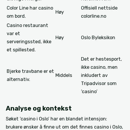
Color Line har casino
Offisiell nettside
Høy
om bord.
colorline.no
Casino restaurant
var et
Høy
Oslo Byleksikon
serveringssted, ikke
et spillested.
Det er hestesport,
ikke casino, men
Bjerke travbane er et
Middels
inkludert av
alternativ.
Tripadvisor som
‘casino’
Analyse og kontekst
Søket ‘casino i Oslo’ har en blandet intensjon:
brukere ønsker å finne ut om det finnes casino i Oslo,