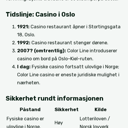
Tidslinje: Casino i Oslo
1921:
Casino restaurant åpner i Stortingsgata
18, Oslo.
1992:
Casino restaurant stenger dørene.
2007? (omtrentlig):
Color Line introduserer
casino om bord på Oslo–Kiel-ruten.
I dag:
Fysiske casino fortsatt ulovlige i Norge;
Color Line casino er eneste juridiske mulighet i
nærheten.
Sikkerhet rundt informasjonen
Påstand
Sikkerhet
Kilde
Fysiske casino er
Lotteriloven /
Høy
ulovlige i Norge.
Norsk lovverk