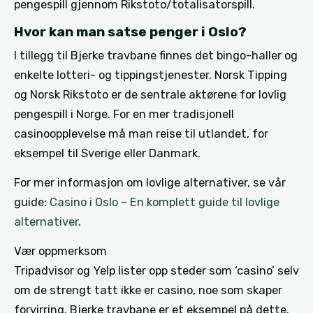
pengespill gjennom Rikstoto/totalisatorspill.
Hvor kan man satse penger i Oslo?
I tillegg til Bjerke travbane finnes det bingo-haller og
enkelte lotteri- og tippingstjenester. Norsk Tipping
og Norsk Rikstoto er de sentrale aktørene for lovlig
pengespill i Norge. For en mer tradisjonell
casinoopplevelse må man reise til utlandet, for
eksempel til Sverige eller Danmark.
For mer informasjon om lovlige alternativer, se vår
guide:
Casino i Oslo – En komplett guide til lovlige
alternativer
.
Vær oppmerksom
Tripadvisor og Yelp lister opp steder som ‘casino’ selv
om de strengt tatt ikke er casino, noe som skaper
forvirring. Bjerke travbane er et eksempel på dette.