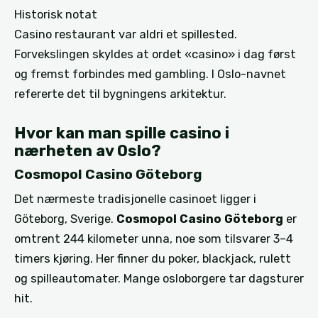
Historisk notat
Casino restaurant var aldri et spillested.
Forvekslingen skyldes at ordet «casino» i dag først
og fremst forbindes med gambling. I Oslo-navnet
refererte det til bygningens arkitektur.
Hvor kan man spille casino i
nærheten av Oslo?
Cosmopol Casino Göteborg
Det nærmeste tradisjonelle casinoet ligger i
Göteborg, Sverige.
Cosmopol Casino Göteborg
er
omtrent 244 kilometer unna, noe som tilsvarer 3–4
timers kjøring. Her finner du poker, blackjack, rulett
og spilleautomater. Mange osloborgere tar dagsturer
hit.