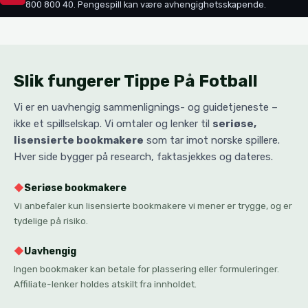
800 800 40. Pengespill kan være avhengighetsskapende.
Slik fungerer Tippe På Fotball
Vi er en uavhengig sammenlignings- og guidetjeneste –
ikke et spillselskap. Vi omtaler og lenker til
seriøse,
lisensierte bookmakere
som tar imot norske spillere.
Hver side bygger på research, faktasjekkes og dateres.
◆
Seriøse bookmakere
Vi anbefaler kun lisensierte bookmakere vi mener er trygge, og er
tydelige på risiko.
◆
Uavhengig
Ingen bookmaker kan betale for plassering eller formuleringer.
Affiliate-lenker holdes atskilt fra innholdet.