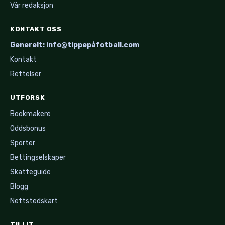
Vår redaksjon
KONTAKT OSS
Generelt: info@tippepåfotball.com
Kontakt
Rettelser
UTFORSK
Bookmakere
Oddsbonus
Sporter
Bettingselskaper
Skatteguide
Blogg
Nettstedskart
TILLIT