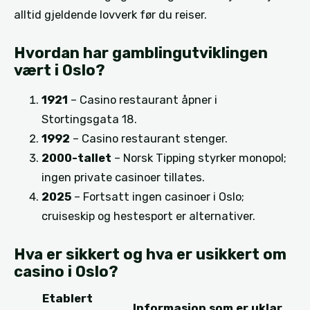
alltid gjeldende lovverk før du reiser.
Hvordan har gamblingutviklingen
vært i Oslo?
1921
– Casino restaurant åpner i
Stortingsgata 18.
1992
– Casino restaurant stenger.
2000-tallet
– Norsk Tipping styrker monopol;
ingen private casinoer tillates.
2025
– Fortsatt ingen casinoer i Oslo;
cruiseskip og hestesport er alternativer.
Hva er sikkert og hva er usikkert om
casino i Oslo?
Etablert
Informasjon som er uklar