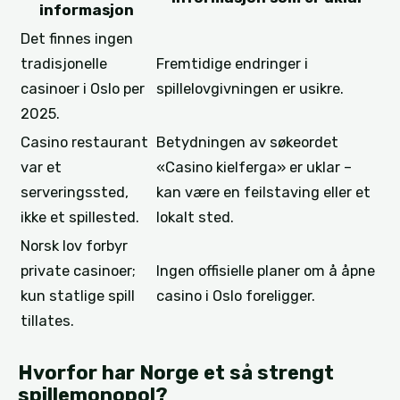
informasjon
Det finnes ingen
tradisjonelle
Fremtidige endringer i
casinoer i Oslo per
spillelovgivningen er usikre.
2025.
Casino restaurant
Betydningen av søkeordet
var et
«Casino kielferga» er uklar –
serveringssted,
kan være en feilstaving eller et
ikke et spillested.
lokalt sted.
Norsk lov forbyr
private casinoer;
Ingen offisielle planer om å åpne
kun statlige spill
casino i Oslo foreligger.
tillates.
Hvorfor har Norge et så strengt
spillemonopol?