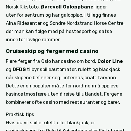
Norsk Rikstoto.
Øvrevoll Galoppbane
ligger
utenfor sentrum og har galoppløp. I tillegg finnes
Alna Ridesenter og Søndre Nordstrand Horse Centre,
der man kan følge med på hestesport og satse
innenfor lovlige rammer.
Cruiseskip og ferger med casino
Flere ferger fra Oslo har casino om bord.
Color Line
og
DFDS
tilbyr spilleautomater, rulett og blackjack
når skipene befinner seg i internasjonalt farvann.
Dette er en populær måte for nordmenn å oppleve
kasinoatmosfære uten å reise til utlandet. Fergene
kombinerer ofte casino med restauranter og barer.
Praktisk tips
Hvis du vil spille rulett eller blackjack, er
cruiseskipene fra Oslo til København eller Kiel et godt