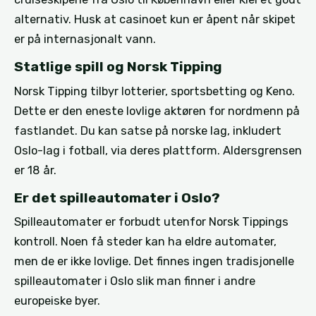
alternativ. Husk at casinoet kun er åpent når skipet
er på internasjonalt vann.
Statlige spill og Norsk Tipping
Norsk Tipping tilbyr lotterier, sportsbetting og Keno.
Dette er den eneste lovlige aktøren for nordmenn på
fastlandet. Du kan satse på norske lag, inkludert
Oslo-lag i fotball, via deres plattform. Aldersgrensen
er 18 år.
Er det spilleautomater i Oslo?
Spilleautomater er forbudt utenfor Norsk Tippings
kontroll. Noen få steder kan ha eldre automater,
men de er ikke lovlige. Det finnes ingen tradisjonelle
spilleautomater i Oslo slik man finner i andre
europeiske byer.