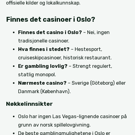
offisielle kilder og lokalkunnskap.
Finnes det casinoer i Oslo?
Finnes det casino i Oslo?
– Nei, ingen
tradisjonelle casinoer.
Hva finnes i stedet?
– Hestesport,
cruiseskipcasinoer, historisk restaurant.
Er gambling lovlig?
– Strengt regulert,
statlig monopol.
Nærmeste casino?
– Sverige (Göteborg) eller
Danmark (København).
Nøkkelinnsikter
Oslo har ingen Las Vegas-lignende casinoer på
grunn av norsk spillelovgivning.
De beste gamblingmulighetene i Oslo er