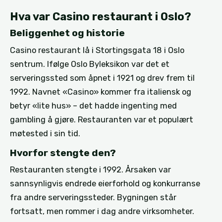
Hva var Casino restaurant i Oslo?
Beliggenhet og historie
Casino restaurant lå i Stortingsgata 18 i Oslo
sentrum. Ifølge Oslo Byleksikon var det et
serveringssted som åpnet i 1921 og drev frem til
1992. Navnet «Casino» kommer fra italiensk og
betyr «lite hus» – det hadde ingenting med
gambling å gjøre. Restauranten var et populært
møtested i sin tid.
Hvorfor stengte den?
Restauranten stengte i 1992. Årsaken var
sannsynligvis endrede eierforhold og konkurranse
fra andre serveringssteder. Bygningen står
fortsatt, men rommer i dag andre virksomheter.