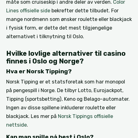
måte som cruiseskip i andre deler av verden.
Color
Lines offisielle side
bekrefter dette tilbudet. For
mange nordmenn som ønsker roulette eller blackjack
i fysisk form, er dette det mest tilgjengelige
alternativet i tilknytning til Oslo.
Hvilke lovlige alternativer til casino
finnes i Oslo og Norge?
Hva er Norsk Tipping?
Norsk Tipping er et statsforetak som har monopol
på pengespill i Norge. De tilbyr Lotto, Eurojackpot,
Tipping (sportsbetting), Keno og Belago-automater.
Ingen av disse spillene inkluderer roulette eller
blackjack. Les mer på
Norsk Tippings offisielle
nettside
.
Kan man spille på hest i Oslo?