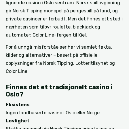
lignende casino i Oslo sentrum. Norsk spillovgivning
gir Norsk Tipping monopol på pengespill på land, og
private casinoer er forbudt. Men det finnes ett sted i
nærheten som tilbyr roulette, blackjack og
automater: Color Line-fergen til Kiel.
For å unngå misforståelser har vi samlet fakta,
kilder og alternativer – basert på offisielle
opplysninger fra Norsk Tipping, Lotteritilsynet og
Color Line.
Finnes det et tradisjonelt casino i
Oslo?
Eksistens
Ingen landbaserte casino i Oslo eller Norge
Lovlighet
Statlig monopol via Norsk Tipping; private casino