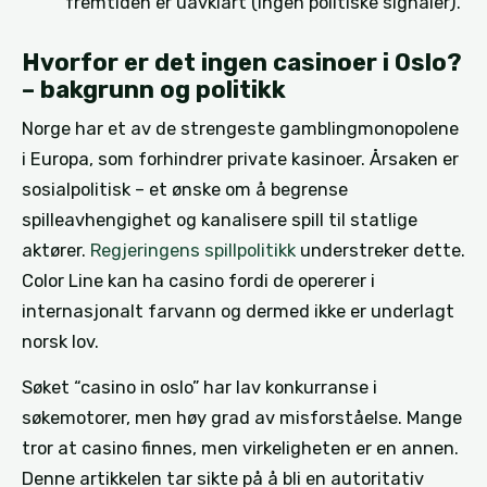
fremtiden er uavklart (ingen politiske signaler).
Hvorfor er det ingen casinoer i Oslo?
– bakgrunn og politikk
Norge har et av de strengeste gamblingmonopolene
i Europa, som forhindrer private kasinoer. Årsaken er
sosialpolitisk – et ønske om å begrense
spilleavhengighet og kanalisere spill til statlige
aktører.
Regjeringens spillpolitikk
understreker dette.
Color Line kan ha casino fordi de opererer i
internasjonalt farvann og dermed ikke er underlagt
norsk lov.
Søket “casino in oslo” har lav konkurranse i
søkemotorer, men høy grad av misforståelse. Mange
tror at casino finnes, men virkeligheten er en annen.
Denne artikkelen tar sikte på å bli en autoritativ