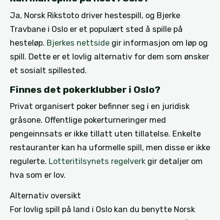
Ja, Norsk Rikstoto driver hestespill, og Bjerke
Travbane i Oslo er et populært sted å spille på
hesteløp.
Bjerkes nettside
gir informasjon om løp og
spill. Dette er et lovlig alternativ for dem som ønsker
et sosialt spillested.
Finnes det pokerklubber i Oslo?
Privat organisert poker befinner seg i en juridisk
gråsone. Offentlige pokerturneringer med
pengeinnsats er ikke tillatt uten tillatelse. Enkelte
restauranter kan ha uformelle spill, men disse er ikke
regulerte.
Lotteritilsynets regelverk
gir detaljer om
hva som er lov.
Alternativ oversikt
For lovlig spill på land i Oslo kan du benytte Norsk