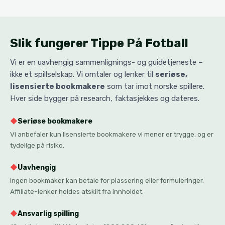
Slik fungerer Tippe På Fotball
Vi er en uavhengig sammenlignings- og guidetjeneste –
ikke et spillselskap. Vi omtaler og lenker til
seriøse,
lisensierte bookmakere
som tar imot norske spillere.
Hver side bygger på research, faktasjekkes og dateres.
◆
Seriøse bookmakere
Vi anbefaler kun lisensierte bookmakere vi mener er trygge, og er
tydelige på risiko.
◆
Uavhengig
Ingen bookmaker kan betale for plassering eller formuleringer.
Affiliate-lenker holdes atskilt fra innholdet.
◆
Ansvarlig spilling