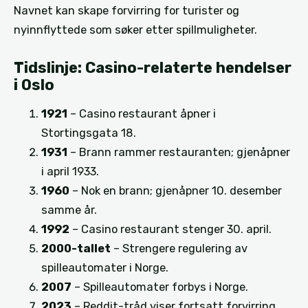
Navnet kan skape forvirring for turister og
nyinnflyttede som søker etter spillmuligheter.
Tidslinje: Casino-relaterte hendelser
i Oslo
1921
– Casino restaurant åpner i
Stortingsgata 18.
1931
– Brann rammer restauranten; gjenåpner
i april 1933.
1960
– Nok en brann; gjenåpner 10. desember
samme år.
1992
– Casino restaurant stenger 30. april.
2000-tallet
– Strengere regulering av
spilleautomater i Norge.
2007
– Spilleautomater forbys i Norge.
2023
– Reddit-tråd viser fortsatt forvirring