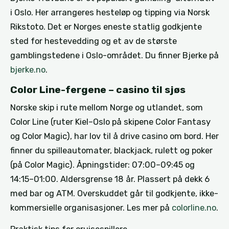
i Oslo. Her arrangeres hesteløp og tipping via Norsk
Rikstoto. Det er Norges eneste statlig godkjente
sted for hestevedding og et av de største
gamblingstedene i Oslo-området. Du finner Bjerke på
bjerke.no
.
Color Line-fergene – casino til sjøs
Norske skip i rute mellom Norge og utlandet, som
Color Line (ruter Kiel–Oslo på skipene Color Fantasy
og Color Magic), har lov til å drive casino om bord. Her
finner du spilleautomater, blackjack, rulett og poker
(på Color Magic). Åpningstider: 07:00–09:45 og
14:15–01:00. Aldersgrense 18 år. Plassert på dekk 6
med bar og ATM. Overskuddet går til godkjente, ikke-
kommersielle organisasjoner. Les mer på
colorline.no
.