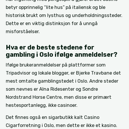
betyr opprinnelig “lite hus” på italiensk og ble
historisk brukt om lysthus og underholdningssteder.
Dette er en viktig distinksjon for å unngå
misforståelser.
Hva er de beste stedene for
gambling i Oslo ifølge anmeldelser?
Ifølge brukeranmeldelser på plattformer som
Tripadvisor og lokale blogger, er Bjerke Travbane det
mest omtalte gamblingstedet i Oslo. Andre steder
som nevnes er Alna Ridesenter og Sondre
Nordstrand Horse Centre, men disse er primært
hestesportanlegg, ikke casinoer.
Det finnes også en sigarbutikk kalt Casino
Cigarforretning i Oslo, men dette er ikke et kasino.