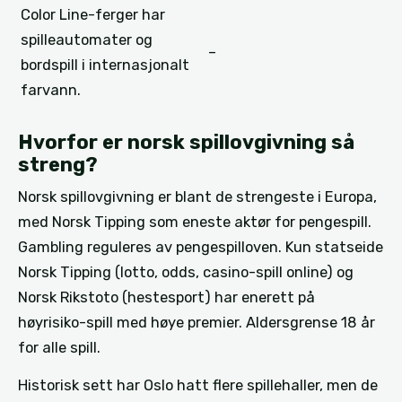
Color Line-ferger har
spilleautomater og
–
bordspill i internasjonalt
farvann.
Hvorfor er norsk spillovgivning så
streng?
Norsk spillovgivning er blant de strengeste i Europa,
med Norsk Tipping som eneste aktør for pengespill.
Gambling reguleres av pengespilloven. Kun statseide
Norsk Tipping (lotto, odds, casino-spill online) og
Norsk Rikstoto (hestesport) har enerett på
høyrisiko-spill med høye premier. Aldersgrense 18 år
for alle spill.
Historisk sett har Oslo hatt flere spillehaller, men de