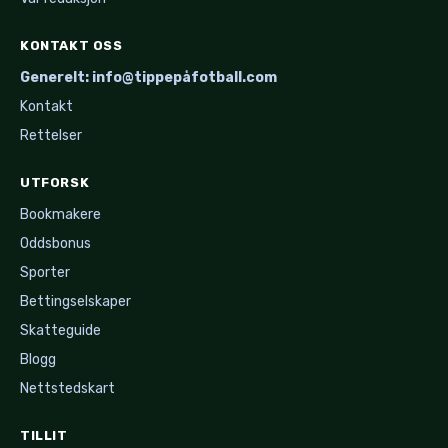
KONTAKT OSS
Generelt: info@tippepåfotball.com
Kontakt
Rettelser
UTFORSK
Bookmakere
Oddsbonus
Sporter
Bettingselskaper
Skatteguide
Blogg
Nettstedskart
TILLIT