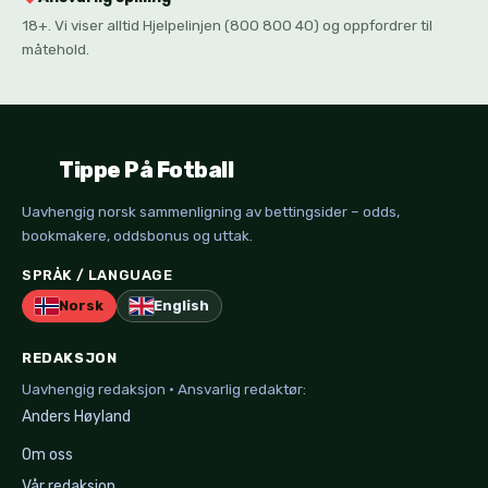
18+. Vi viser alltid Hjelpelinjen (800 800 40) og oppfordrer til
måtehold.
Tippe På Fotball
Uavhengig norsk sammenligning av bettingsider – odds,
bookmakere, oddsbonus og uttak.
SPRÅK / LANGUAGE
Norsk
English
REDAKSJON
Uavhengig redaksjon · Ansvarlig redaktør:
Anders Høyland
Om oss
Vår redaksjon