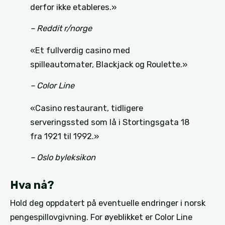
derfor ikke etableres.»
– Reddit r/norge
«Et fullverdig casino med
spilleautomater, Blackjack og Roulette.»
– Color Line
«Casino restaurant, tidligere
serveringssted som lå i Stortingsgata 18
fra 1921 til 1992.»
– Oslo byleksikon
Hva nå?
Hold deg oppdatert på eventuelle endringer i norsk
pengespillovgivning. For øyeblikket er Color Line