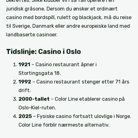
bekreftes. Slike klubber vil i så fall operere i en
juridisk gråsone. Dersom du ønsker et ordinært
casino med bordspill, rulett og blackjack, må du reise
til Sverige, Danmark eller andre europeiske land med
landbaserte casinoer.
Tidslinje: Casino i Oslo
1921
– Casino restaurant åpner i
Stortingsgata 18.
1992
– Casino restaurant stenger etter 71 års
drift.
2000-tallet
– Color Line etablerer casino på
Oslo-Kiel-ruten.
2025
– Fysiske casino fortsatt ulovlige i Norge.
Color Line forblir nærmeste alternativ.