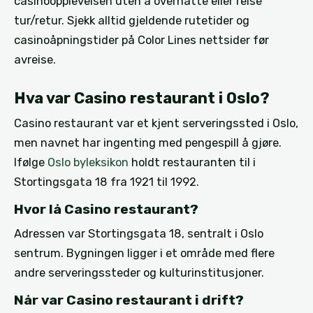
casinoopplevelsen uten å overnatte eller reise
tur/retur. Sjekk alltid gjeldende rutetider og
casinoåpningstider på Color Lines nettsider før
avreise.
Hva var Casino restaurant i Oslo?
Casino restaurant var et kjent serveringssted i Oslo,
men navnet har ingenting med pengespill å gjøre.
Ifølge
Oslo byleksikon
holdt restauranten til i
Stortingsgata 18 fra 1921 til 1992.
Hvor lå Casino restaurant?
Adressen var Stortingsgata 18, sentralt i Oslo
sentrum. Bygningen ligger i et område med flere
andre serveringssteder og kulturinstitusjoner.
Når var Casino restaurant i drift?