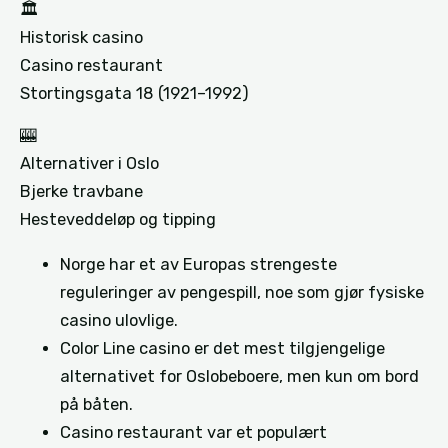
🏛️
Historisk casino
Casino restaurant
Stortingsgata 18 (1921–1992)
🎰
Alternativer i Oslo
Bjerke travbane
Hesteveddeløp og tipping
Norge har et av Europas strengeste
reguleringer av pengespill, noe som gjør fysiske
casino ulovlige.
Color Line casino er det mest tilgjengelige
alternativet for Oslobeboere, men kun om bord
på båten.
Casino restaurant var et populært