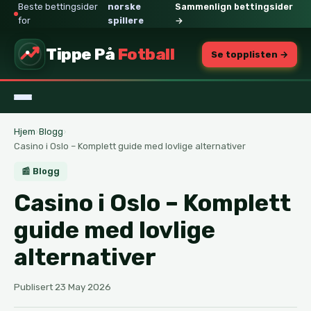
Beste bettingsider
norske
Sammenlign bettingsider
for
spillere
→
Tippe På
Fotball
Se topplisten →
Hjem
›
Blogg
›
Casino i Oslo – Komplett guide med lovlige alternativer
📰 Blogg
Casino i Oslo – Komplett
guide med lovlige
alternativer
Publisert 23 May 2026