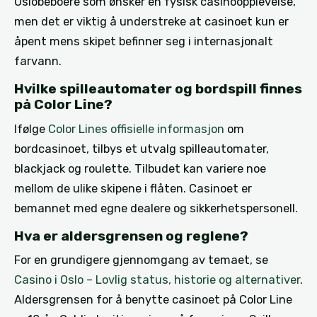
Oslobeboere som ønsker en fysisk casinoopplevelse,
men det er viktig å understreke at casinoet kun er
åpent mens skipet befinner seg i internasjonalt
farvann.
Hvilke spilleautomater og bordspill finnes
på Color Line?
Ifølge
Color Lines offisielle informasjon
om
bordcasinoet, tilbys et utvalg spilleautomater,
blackjack og roulette. Tilbudet kan variere noe
mellom de ulike skipene i flåten. Casinoet er
bemannet med egne dealere og sikkerhetspersonell.
Hva er aldersgrensen og reglene?
For en grundigere gjennomgang av temaet, se
Casino i Oslo – Lovlig status, historie og alternativer
.
Aldersgrensen for å benytte casinoet på Color Line