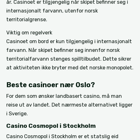
år. Casinoet er tilgjengelig når skipet befinner seg i
internasjonalt farvann, utenfor norsk
territorialgrense.
Viktig om regelverk
Casinoet om bord er kun tilgjengelig i internasjonalt
farvann. Når skipet befinner seg innenfor norsk
territorialfarvann stenges spilltilbudet. Dette sikrer
at aktiviteten ikke bryter med det norske monopolet.
Beste casinoer nær Oslo?
For dem som ønsker landbasert casino, må man
reise ut av landet. Det nærmeste alternativet ligger
i Sverige.
Casino Cosmopol i Stockholm
Casino Cosmopol i Stockholm er et statslig eid