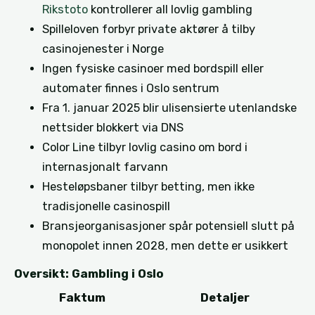
Rikstoto
kontrollerer all lovlig gambling
Spilleloven forbyr private aktører å tilby
casinojenester i Norge
Ingen fysiske casinoer med bordspill eller
automater finnes i Oslo sentrum
Fra 1. januar 2025 blir ulisensierte utenlandske
nettsider blokkert via DNS
Color Line tilbyr lovlig casino om bord i
internasjonalt farvann
Hesteløpsbaner tilbyr betting, men ikke
tradisjonelle casinospill
Bransjeorganisasjoner spår potensiell slutt på
monopolet innen 2028, men dette er usikkert
Oversikt: Gambling i Oslo
Faktum
Detaljer