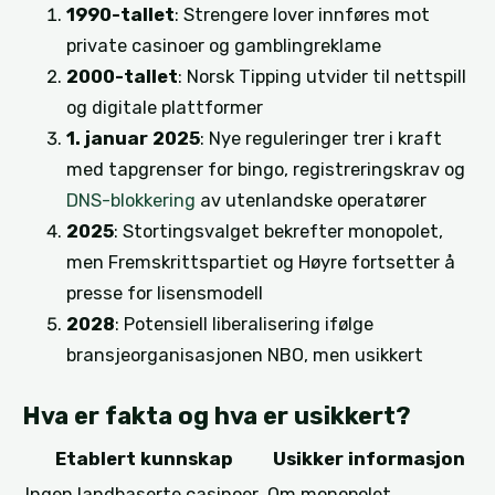
1990-tallet
: Strengere lover innføres mot
private casinoer og gamblingreklame
2000-tallet
: Norsk Tipping utvider til nettspill
og digitale plattformer
1. januar 2025
: Nye reguleringer trer i kraft
med tapgrenser for bingo, registreringskrav og
DNS-blokkering
av utenlandske operatører
2025
: Stortingsvalget bekrefter monopolet,
men Fremskrittspartiet og Høyre fortsetter å
presse for lisensmodell
2028
: Potensiell liberalisering ifølge
bransjeorganisasjonen NBO, men usikkert
Hva er fakta og hva er usikkert?
Etablert kunnskap
Usikker informasjon
Ingen landbaserte casinoer
Om monopolet