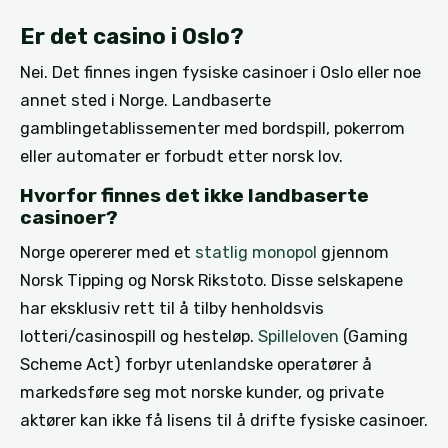
Er det casino i Oslo?
Nei. Det finnes ingen fysiske casinoer i Oslo eller noe
annet sted i Norge. Landbaserte
gamblingetablissementer med bordspill, pokerrom
eller automater er forbudt etter norsk lov.
Hvorfor finnes det ikke landbaserte
casinoer?
Norge opererer med et
statlig monopol
gjennom
Norsk Tipping og Norsk Rikstoto. Disse selskapene
har eksklusiv rett til å tilby henholdsvis
lotteri/casinospill og hesteløp.
Spilleloven
(Gaming
Scheme Act) forbyr utenlandske operatører å
markedsføre seg mot norske kunder, og private
aktører kan ikke få lisens til å drifte fysiske casinoer.