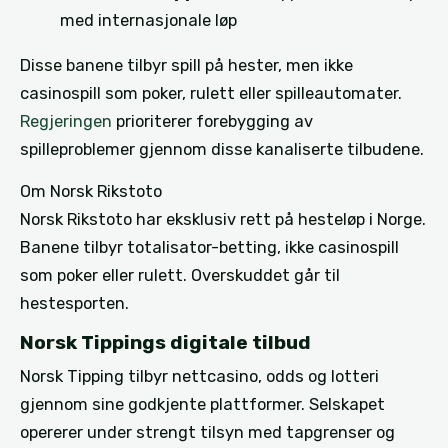
med internasjonale løp
Disse banene tilbyr spill på hester, men ikke
casinospill som poker, rulett eller spilleautomater.
Regjeringen
prioriterer forebygging av
spilleproblemer gjennom disse kanaliserte tilbudene.
Om Norsk Rikstoto
Norsk Rikstoto har eksklusiv rett på hesteløp i Norge.
Banene tilbyr totalisator-betting, ikke casinospill
som poker eller rulett. Overskuddet går til
hestesporten.
Norsk Tippings digitale tilbud
Norsk Tipping tilbyr nettcasino, odds og lotteri
gjennom sine godkjente plattformer. Selskapet
opererer under strengt tilsyn med tapgrenser og