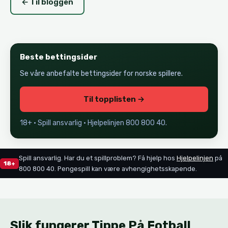
← Til bloggen
Beste bettingsider
Se våre anbefalte bettingsider for norske spillere.
Til topplisten →
18+ · Spill ansvarlig · Hjelpelinjen 800 800 40.
Spill ansvarlig. Har du et spillproblem? Få hjelp hos
Hjelpelinjen
på
18+
800 800 40. Pengespill kan være avhengighetsskapende.
Slik fungerer Tippe På Fotball