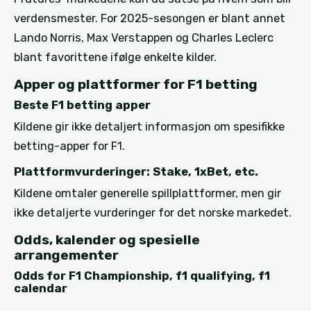
verdensmester. For 2025-sesongen er blant annet
Lando Norris, Max Verstappen og Charles Leclerc
blant favorittene ifølge enkelte kilder.
Apper og plattformer for F1 betting
Beste F1 betting apper
Kildene gir ikke detaljert informasjon om spesifikke
betting-apper for F1.
Plattformvurderinger: Stake, 1xBet, etc.
Kildene omtaler generelle spillplattformer, men gir
ikke detaljerte vurderinger for det norske markedet.
Odds, kalender og spesielle
arrangementer
Odds for F1 Championship, f1 qualifying, f1
calendar