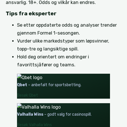
ansvarlig. 18+. Odds og vilkår kan endres.
Tips fra eksperter
Se etter oppdaterte odds og analyser trender
gjennom Formel 1-sesongen.
Vurder ulike markedstyper som løpsvinner,
topp-tre og langsiktige spill.
Hold deg orientert om endringer i
favorittsjåfører og teams.
Qbet
– anbefalt for sportsbetting.
Besøk Qbet
Valhalla Wins
– godt valg for casinospill.
Besøk Valhalla Wins