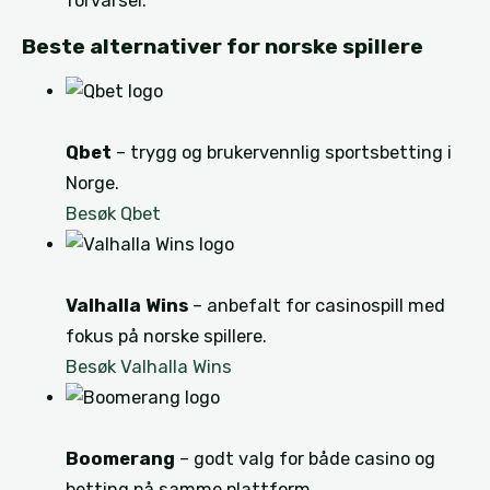
forvarsel.
Beste alternativer for norske spillere
Qbet
– trygg og brukervennlig sportsbetting i
Norge.
Besøk Qbet
Valhalla Wins
– anbefalt for casinospill med
fokus på norske spillere.
Besøk Valhalla Wins
Boomerang
– godt valg for både casino og
betting på samme plattform.