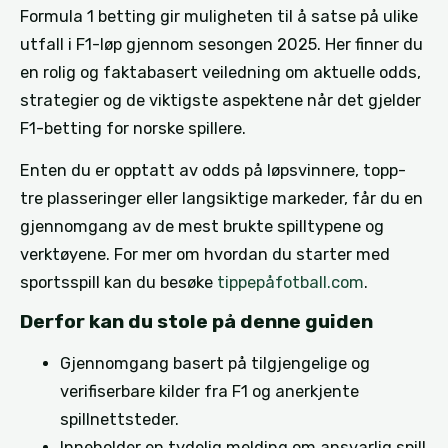
Formula 1 betting gir muligheten til å satse på ulike
utfall i F1-løp gjennom sesongen 2025. Her finner du
en rolig og faktabasert veiledning om aktuelle odds,
strategier og de viktigste aspektene når det gjelder
F1-betting for norske spillere.
Enten du er opptatt av odds på løpsvinnere, topp-
tre plasseringer eller langsiktige markeder, får du en
gjennomgang av de mest brukte spilltypene og
verktøyene. For mer om hvordan du starter med
sportsspill kan du besøke
tippepåfotball.com
.
Derfor kan du stole på denne guiden
Gjennomgang basert på tilgjengelige og
verifiserbare kilder fra F1 og anerkjente
spillnettsteder.
Inneholder en tydelig melding om ansvarlig spill