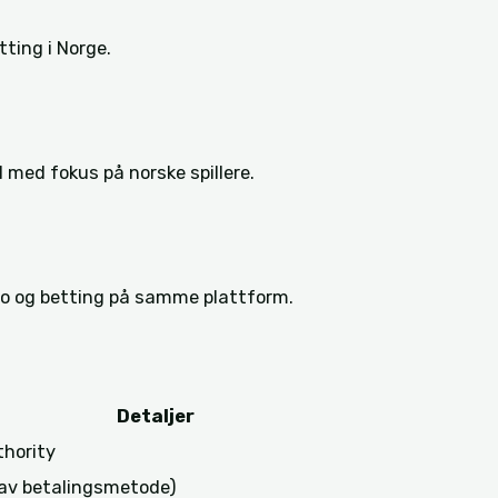
ting i Norge.
l med fokus på norske spillere.
no og betting på samme plattform.
Detaljer
hority
av betalingsmetode)