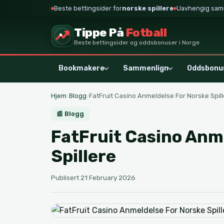
Beste bettingsider for
norske spillere
Uavhengig sam
Tippe På
Fotball
Beste bettingsider og oddsbonuser i Norge
Bookmakere
Sammenlign
Oddsbonu
Hjem
›
Blogg
›
FatFruit Casino Anmeldelse For Norske Spil
📰 Blogg
FatFruit Casino Anm
Spillere
Publisert 21 February 2026