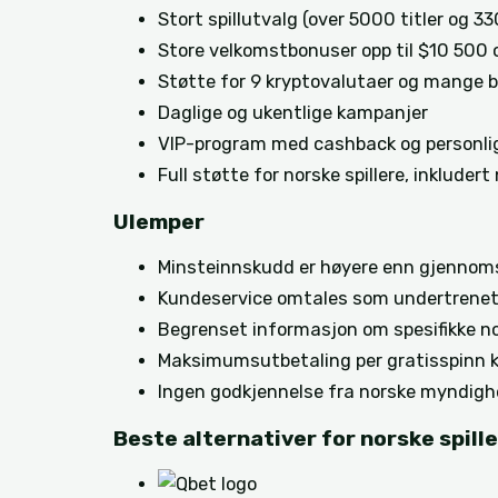
Stort spillutvalg (over 5000 titler og 33
Store velkomstbonuser opp til $10 500 
Støtte for 9 kryptovalutaer og mange 
Daglige og ukentlige kampanjer
VIP-program med cashback og personl
Full støtte for norske spillere, inkluder
Ulemper
Minsteinnskudd er høyere enn gjennom
Kundeservice omtales som undertrenet o
Begrenset informasjon om spesifikke n
Maksimumsutbetaling per gratisspinn 
Ingen godkjennelse fra norske myndigh
Beste alternativer for norske spill