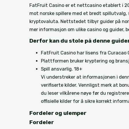
FatFruit Casino er et nettcasino etablert i 
mot norske spillere med et bredt spillutvalg
kryptovaluta. Nettstedet tilbyr guider på no
mer informasjon om ulike casino og guider, 
Derfor kan du stole på denne guide
FatFruit Casino har lisens fra Curacao
Plattformen bruker kryptering og brans
Spill ansvarlig. 18+
Vi understreker at informasjonen i den
verifiserte kilder. Vennligst merk at bon
du leser vilkårene nøye før du registrer
offisielle kilder for å sikre korrekt inform
Fordeler og ulemper
Fordeler