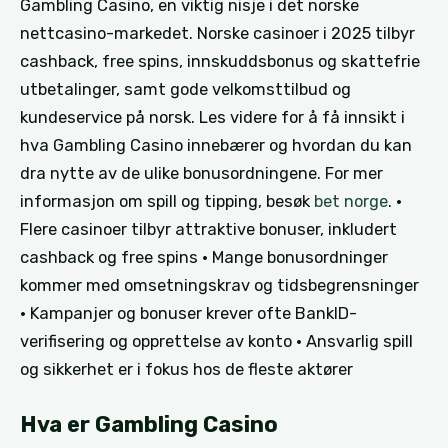
Gambling Casino, en viktig nisje i det norske
nettcasino-markedet. Norske casinoer i 2025 tilbyr
cashback, free spins, innskuddsbonus og skattefrie
utbetalinger, samt gode velkomsttilbud og
kundeservice på norsk. Les videre for å få innsikt i
hva Gambling Casino innebærer og hvordan du kan
dra nytte av de ulike bonusordningene. For mer
informasjon om spill og tipping, besøk
bet norge
. •
Flere casinoer tilbyr attraktive bonuser, inkludert
cashback og free spins • Mange bonusordninger
kommer med omsetningskrav og tidsbegrensninger
• Kampanjer og bonuser krever ofte BankID-
verifisering og opprettelse av konto • Ansvarlig spill
og sikkerhet er i fokus hos de fleste aktører
Hva er Gambling Casino