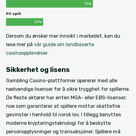
70%
PC spill
30%
Dersom du ønsker mer innsikt i markedet, kan du
lese mer på
vår guide om landbaserte
casinoopplevelser
.
Sikkerhet og lisens
Gambling Casino-plattformer opererer med alle
nødvendige lisenser for å sikre trygghet for spillerne.
De fleste aktører har enten MGA- eller EØS-lisenser,
noe som garanterer at spillere mottar skattefrie
gevinster i henhold til norsk lov. I tillegg benyttes
moderne krypteringsteknologi for å beskytte
personopplysninger og transaksjoner. Spillere må