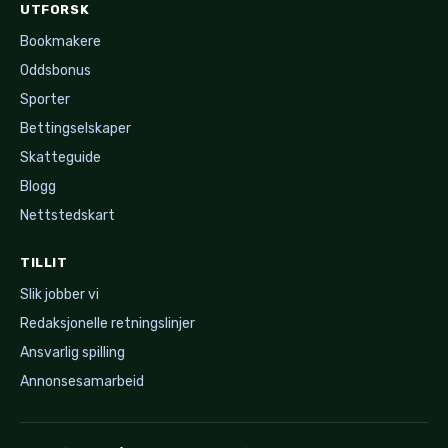
UTFORSK
Bookmakere
Oddsbonus
Sporter
Bettingselskaper
Skatteguide
Blogg
Nettstedskart
TILLIT
Slik jobber vi
Redaksjonelle retningslinjer
Ansvarlig spilling
Annonsesamarbeid