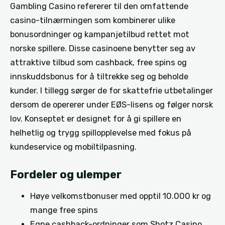
Gambling Casino refererer til den omfattende
casino-tilnærmingen som kombinerer ulike
bonusordninger og kampanjetilbud rettet mot
norske spillere. Disse casinoene benytter seg av
attraktive tilbud som cashback, free spins og
innskuddsbonus for å tiltrekke seg og beholde
kunder. I tillegg sørger de for skattefrie utbetalinger
dersom de opererer under EØS-lisens og følger norsk
lov. Konseptet er designet for å gi spillere en
helhetlig og trygg spillopplevelse med fokus på
kundeservice og mobiltilpasning.
Fordeler og ulemper
Høye velkomstbonuser med opptil 10.000 kr og
mange free spins
Egne cashback-ordninger som Shotz Casino