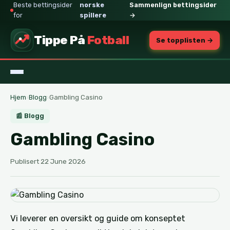
Beste bettingsider
norske
Sammenlign bettingsider
for
spillere
→
Tippe På
Fotball
Se topplisten →
Hjem
›
Blogg
›
Gambling Casino
📰 Blogg
Gambling Casino
Publisert 22 June 2026
Vi leverer en oversikt og guide om konseptet