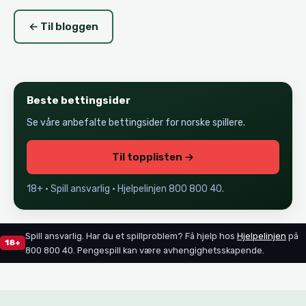
← Til bloggen
Beste bettingsider
Se våre anbefalte bettingsider for norske spillere.
Til topplisten →
18+ · Spill ansvarlig · Hjelpelinjen 800 800 40.
Spill ansvarlig. Har du et spillproblem? Få hjelp hos
Hjelpelinjen
på
18+
800 800 40. Pengespill kan være avhengighetsskapende.