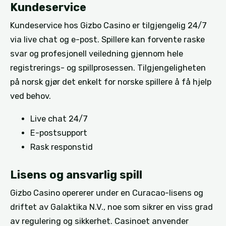
Kundeservice
Kundeservice hos Gizbo Casino er tilgjengelig 24/7
via live chat og e-post. Spillere kan forvente raske
svar og profesjonell veiledning gjennom hele
registrerings- og spillprosessen. Tilgjengeligheten
på norsk gjør det enkelt for norske spillere å få hjelp
ved behov.
Live chat 24/7
E-postsupport
Rask responstid
Lisens og ansvarlig spill
Gizbo Casino opererer under en Curacao-lisens og
driftet av Galaktika N.V., noe som sikrer en viss grad
av regulering og sikkerhet. Casinoet anvender