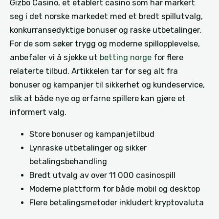
Gizbo Casino, et etablert casino som har markert
seg i det norske markedet med et bredt spillutvalg,
konkurransedyktige bonuser og raske utbetalinger.
For de som søker trygg og moderne spillopplevelse,
anbefaler vi å sjekke ut
betting norge
for flere
relaterte tilbud. Artikkelen tar for seg alt fra
bonuser og kampanjer til sikkerhet og kundeservice,
slik at både nye og erfarne spillere kan gjøre et
informert valg.
Store bonuser og kampanjetilbud
Lynraske utbetalinger og sikker
betalingsbehandling
Bredt utvalg av over 11 000 casinospill
Moderne plattform for både mobil og desktop
Flere betalingsmetoder inkludert kryptovaluta