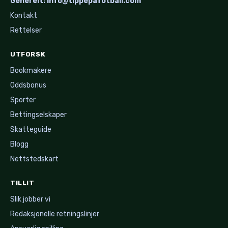
Generelt: info@tippepåfotball.com
Kontakt
Rettelser
UTFORSK
Bookmakere
Oddsbonus
Sporter
Bettingselskaper
Skatteguide
Blogg
Nettstedskart
TILLIT
Slik jobber vi
Redaksjonelle retningslinjer