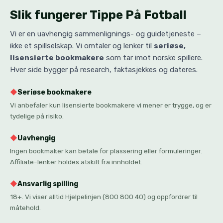
Slik fungerer Tippe På Fotball
Vi er en uavhengig sammenlignings- og guidetjeneste –
ikke et spillselskap. Vi omtaler og lenker til
seriøse,
lisensierte bookmakere
som tar imot norske spillere.
Hver side bygger på research, faktasjekkes og dateres.
◆
Seriøse bookmakere
Vi anbefaler kun lisensierte bookmakere vi mener er trygge, og er
tydelige på risiko.
◆
Uavhengig
Ingen bookmaker kan betale for plassering eller formuleringer.
Affiliate-lenker holdes atskilt fra innholdet.
◆
Ansvarlig spilling
18+. Vi viser alltid Hjelpelinjen (800 800 40) og oppfordrer til
måtehold.