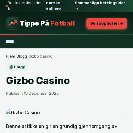
Beste bettingsider
norske
Sammenlign bettingsider
for
spillere
→
Tippe På
Fotball
Se topplisten →
Hjem
›
Blogg
›
Gizbo Casino
📰 Blogg
Gizbo Casino
Publisert 18 December 2025
Denne artikkelen gir en grundig gjennomgang av