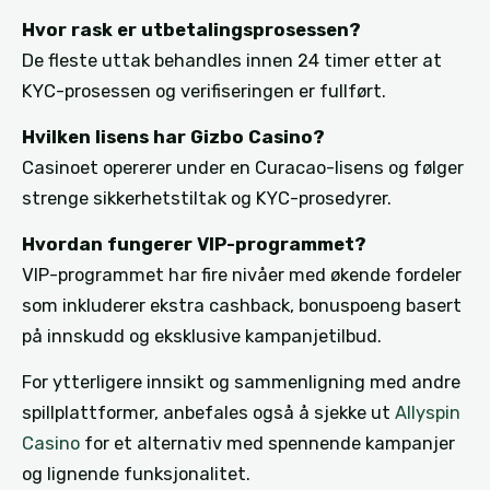
Hvor rask er utbetalingsprosessen?
De fleste uttak behandles innen 24 timer etter at
KYC-prosessen og verifiseringen er fullført.
Hvilken lisens har Gizbo Casino?
Casinoet opererer under en Curacao-lisens og følger
strenge sikkerhetstiltak og KYC-prosedyrer.
Hvordan fungerer VIP-programmet?
VIP-programmet har fire nivåer med økende fordeler
som inkluderer ekstra cashback, bonuspoeng basert
på innskudd og eksklusive kampanjetilbud.
For ytterligere innsikt og sammenligning med andre
spillplattformer, anbefales også å sjekke ut
Allyspin
Casino
for et alternativ med spennende kampanjer
og lignende funksjonalitet.