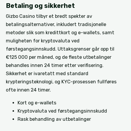
Betaling og sikkerhet
Gizbo Casino tilbyr et bredt spekter av
betalingsalternativer, inkludert tradisjonelle
metoder slik som kredittkort og e-wallets, samt
muligheten for kryptovaluta ved
førstegangsinnskudd. Uttaksgrenser går opp til
€125 000 per måned, og de fleste utbetalinger
behandles innen 24 timer etter verifisering.
Sikkerhet er ivaretatt med standard
krypteringsteknologi, og KYC-prosessen fullføres
ofte innen 24 timer.
Kort og e-wallets
Kryptovaluta ved førstegangsinnskudd
Rask behandling av utbetalinger