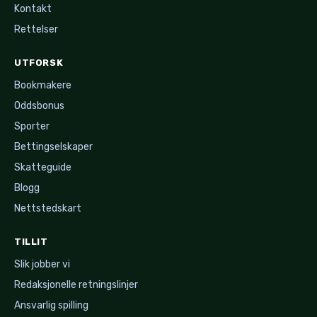
Kontakt
Rettelser
UTFORSK
Bookmakere
Oddsbonus
Sporter
Bettingselskaper
Skatteguide
Blogg
Nettstedskart
TILLIT
Slik jobber vi
Redaksjonelle retningslinjer
Ansvarlig spilling