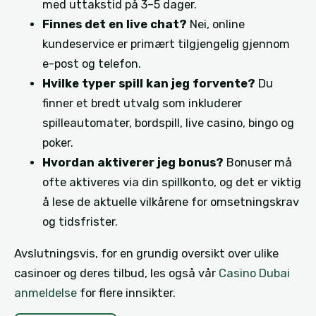
med uttakstid på 3–5 dager.
Finnes det en live chat?
Nei, online
kundeservice er primært tilgjengelig gjennom
e-post og telefon.
Hvilke typer spill kan jeg forvente?
Du
finner et bredt utvalg som inkluderer
spilleautomater, bordspill, live casino, bingo og
poker.
Hvordan aktiverer jeg bonus?
Bonuser må
ofte aktiveres via din spillkonto, og det er viktig
å lese de aktuelle vilkårene for omsetningskrav
og tidsfrister.
Avslutningsvis, for en grundig oversikt over ulike
casinoer og deres tilbud, les også vår
Casino Dubai
anmeldelse
for flere innsikter.