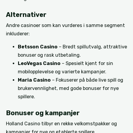
Alternativer
Andre casinoer som kan vurderes i samme segment
inkluderer:
Betsson Casino
– Bredt spillutvalg, attraktive
bonuser og rask utbetaling.
LeoVegas Casino
– Spesielt kjent for sin
mobilopplevelse og varierte kampanjer.
Maria Casino
– Fokuserer på både live spill og
brukervennlighet, med gode bonuser for nye
spillere.
Bonuser og kampanjer
Holland Casino tilbyr en rekke velkomstpakker og
kampanjer for nye og etablerte spillere.