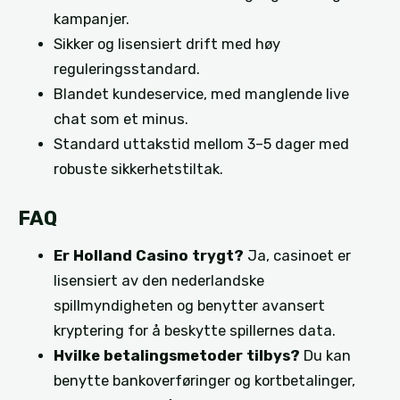
kampanjer.
Sikker og lisensiert drift med høy
reguleringsstandard.
Blandet kundeservice, med manglende live
chat som et minus.
Standard uttakstid mellom 3–5 dager med
robuste sikkerhetstiltak.
FAQ
Er Holland Casino trygt?
Ja, casinoet er
lisensiert av den nederlandske
spillmyndigheten og benytter avansert
kryptering for å beskytte spillernes data.
Hvilke betalingsmetoder tilbys?
Du kan
benytte bankoverføringer og kortbetalinger,