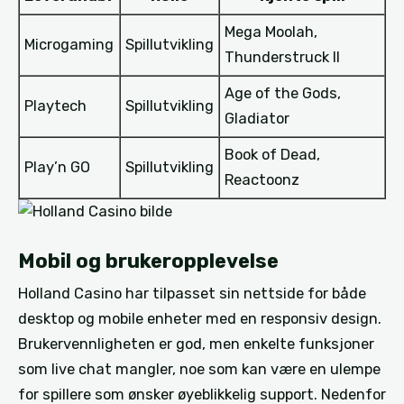
Mega Moolah,
Microgaming
Spillutvikling
Thunderstruck II
Age of the Gods,
Playtech
Spillutvikling
Gladiator
Book of Dead,
Play’n GO
Spillutvikling
Reactoonz
Mobil og brukeropplevelse
Holland Casino har tilpasset sin nettside for både
desktop og mobile enheter med en responsiv design.
Brukervennligheten er god, men enkelte funksjoner
som live chat mangler, noe som kan være en ulempe
for spillere som ønsker øyeblikkelig support. Nedenfor