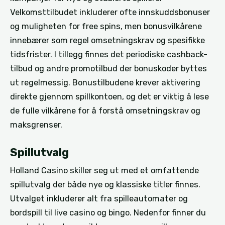
Velkomsttilbudet inkluderer ofte innskuddsbonuser
og muligheten for free spins, men bonusvilkårene
innebærer som regel omsetningskrav og spesifikke
tidsfrister. I tillegg finnes det periodiske cashback-
tilbud og andre promotilbud der bonuskoder byttes
ut regelmessig. Bonustilbudene krever aktivering
direkte gjennom spillkontoen, og det er viktig å lese
de fulle vilkårene for å forstå omsetningskrav og
maksgrenser.
Spillutvalg
Holland Casino skiller seg ut med et omfattende
spillutvalg der både nye og klassiske titler finnes.
Utvalget inkluderer alt fra spilleautomater og
bordspill til live casino og bingo. Nedenfor finner du