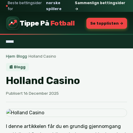
Beste bettingsider
norske
Sammenlign bettingsider
for
spillere
→
Tippe På
Fotball
Se topplisten →
Hjem
›
Blogg
›
Holland Casino
📰 Blogg
Holland Casino
Publisert 16 December 2025
I denne artikkelen får du en grundig gjennomgang