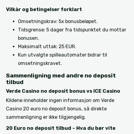
Vilkår og betingelser forklart
Omsetningskrav: 5x bonusbeløpet.
Tidsgrense: 5 dager fra tidspunktet du mottar
bonusen.
Maksimalt uttak: 25 EUR.
Kun utvalgte spilleautomater bidrar til
omsetningskravet.
Sammenligning med andre no deposit
tilbud
Verde Casino no deposit bonus vs ICE Casino
Kildene inneholder ingen informasjon om Verde
Casino 20 euro no deposit bonus, så direkte
sammenligning er ikke tilgjengelig.
20 Euro no deposit tilbud – Hva du bør vite