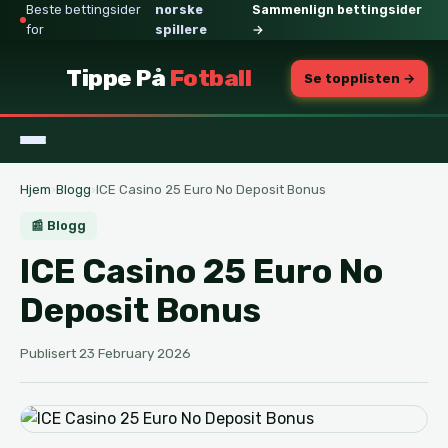
Beste bettingsider
norske
Sammenlign bettingsider
for
spillere
→
Tippe På
Fotball
Se topplisten →
Hjem
›
Blogg
›
ICE Casino 25 Euro No Deposit Bonus
📰 Blogg
ICE Casino 25 Euro No
Deposit Bonus
Publisert 23 February 2026