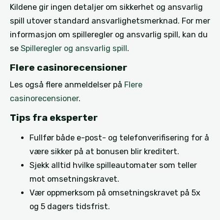
Kildene gir ingen detaljer om sikkerhet og ansvarlig
spill utover standard ansvarlighetsmerknad. For mer
informasjon om spilleregler og ansvarlig spill, kan du
se
Spilleregler og ansvarlig spill
.
Flere casinorecensioner
Les også flere anmeldelser på
Flere
casinorecensioner
.
Tips fra eksperter
Fullfør både e-post- og telefonverifisering for å
være sikker på at bonusen blir kreditert.
Sjekk alltid hvilke spilleautomater som teller
mot omsetningskravet.
Vær oppmerksom på omsetningskravet på 5x
og 5 dagers tidsfrist.