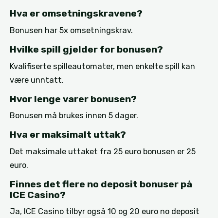
Hva er omsetningskravene?
Bonusen har 5x omsetningskrav.
Hvilke spill gjelder for bonusen?
Kvalifiserte spilleautomater, men enkelte spill kan
være unntatt.
Hvor lenge varer bonusen?
Bonusen må brukes innen 5 dager.
Hva er maksimalt uttak?
Det maksimale uttaket fra 25 euro bonusen er 25
euro.
Finnes det flere no deposit bonuser på
ICE Casino?
Ja, ICE Casino tilbyr også 10 og 20 euro no deposit