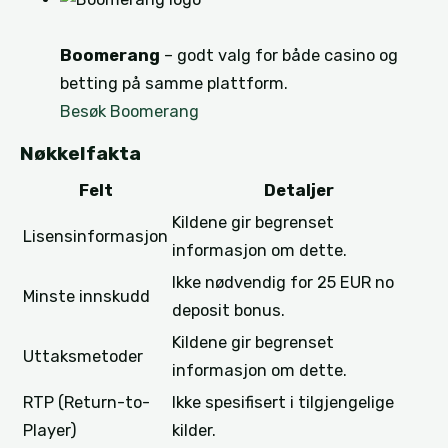
Boomerang
– godt valg for både casino og
betting på samme plattform.
Besøk Boomerang
Nøkkelfakta
Felt
Detaljer
Kildene gir begrenset
Lisensinformasjon
informasjon om dette.
Ikke nødvendig for 25 EUR no
Minste innskudd
deposit bonus.
Kildene gir begrenset
Uttaksmetoder
informasjon om dette.
RTP (Return-to-
Ikke spesifisert i tilgjengelige
Player)
kilder.