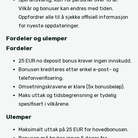
Vilkår og bonuser kan endres med tiden.
Oppfordrer alle til å sjekke offisiell informasjon
for nyeste oppdateringer.
Fordeler og ulemper
Fordeler
25 EUR no deposit bonus krever ingen innskudd.
Bonusen krediteres etter enkel e-post- og
telefonverifisering.
Omsetningskravene er klare (5x bonusbeløp).
Maks uttak og tidsbegrensning er tydelig
spesifisert i vilkårene.
Ulemper
Maksimalt uttak på 25 EUR for hovedbonusen.