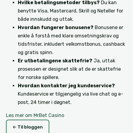
Hvilke betalingsmetoder tilbys?
Du kan
benytte Visa, Mastercard, Skrill og Neteller for
både innskudd og uttak.
Hvordan fungerer bonusene?
Bonusene er
enkle å forstå med klare omsetningskrav og
tidsfrister, inkludert velkomstbonus, cashback
og gratis spinn.
Er utbetalingene skattefrie?
Ja, uttak
prosessen er designet slik at de er skattefrie
for norske spillere.
Hvordan kontakter jeg kundeservice?
Kundeservice er tilgjengelig via live chat og e-
post, 24 timer i døgnet.
Les mer om MrBet Casino
← Til bloggen