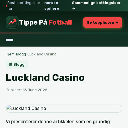
Beste bettingsider
norske
Sammenlign bettingsider
for
spillere
→
Tippe På
Fotball
Se topplisten →
Hjem
›
Blogg
›
Luckland Casino
📰 Blogg
Luckland Casino
Publisert 18 June 2026
Vi presenterer denne artikkelen som en grundig