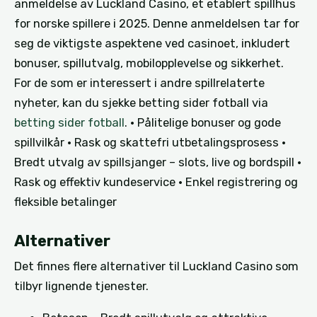
anmeldelse av Luckland Casino, et etablert spillhus
for norske spillere i 2025. Denne anmeldelsen tar for
seg de viktigste aspektene ved casinoet, inkludert
bonuser, spillutvalg, mobilopplevelse og sikkerhet.
For de som er interessert i andre spillrelaterte
nyheter, kan du sjekke betting sider fotball via
betting sider fotball
. • Pålitelige bonuser og gode
spillvilkår • Rask og skattefri utbetalingsprosess •
Bredt utvalg av spillsjanger – slots, live og bordspill •
Rask og effektiv kundeservice • Enkel registrering og
fleksible betalinger
Alternativer
Det finnes flere alternativer til Luckland Casino som
tilbyr lignende tjenester.