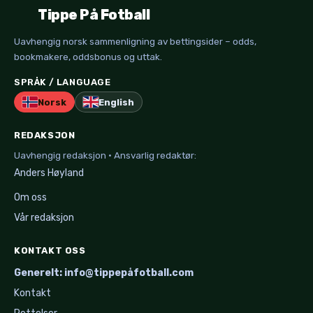
Tippe På Fotball
Uavhengig norsk sammenligning av bettingsider – odds,
bookmakere, oddsbonus og uttak.
SPRÅK / LANGUAGE
Norsk
English
REDAKSJON
Uavhengig redaksjon · Ansvarlig redaktør:
Anders Høyland
Om oss
Vår redaksjon
KONTAKT OSS
Generelt: info@tippepåfotball.com
Kontakt