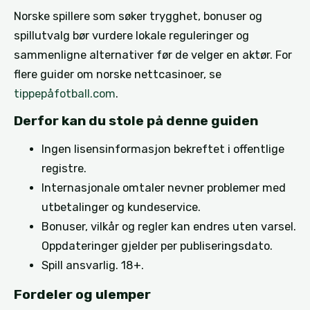
Norske spillere som søker trygghet, bonuser og
spillutvalg bør vurdere lokale reguleringer og
sammenligne alternativer før de velger en aktør. For
flere guider om norske nettcasinoer, se
tippepåfotball.com
.
Derfor kan du stole på denne guiden
Ingen lisensinformasjon bekreftet i offentlige
registre.
Internasjonale omtaler nevner problemer med
utbetalinger og kundeservice.
Bonuser, vilkår og regler kan endres uten varsel.
Oppdateringer gjelder per publiseringsdato.
Spill ansvarlig. 18+.
Fordeler og ulemper