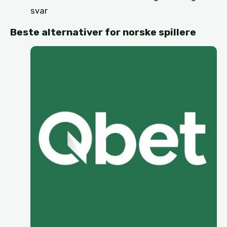
svar
Beste alternativer for norske spillere