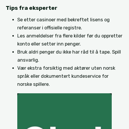
Tips fra eksperter
Se etter casinoer med bekreftet lisens og
referanser i offisielle registre.
Les anmeldelser fra flere kilder før du oppretter
konto eller setter inn penger.
Bruk aldri penger du ikke har råd til å tape. Spill
ansvarlig.
Vær ekstra forsiktig med aktører uten norsk
språk eller dokumentert kundeservice for
norske spillere.