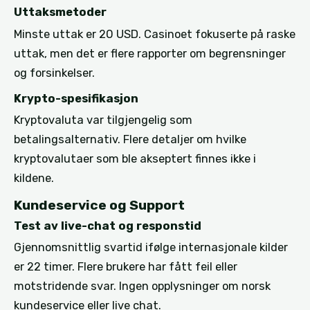
Uttaksmetoder
Minste uttak er 20 USD. Casinoet fokuserte på raske
uttak, men det er flere rapporter om begrensninger
og forsinkelser.
Krypto-spesifikasjon
Kryptovaluta var tilgjengelig som
betalingsalternativ. Flere detaljer om hvilke
kryptovalutaer som ble akseptert finnes ikke i
kildene.
Kundeservice og Support
Test av live-chat og responstid
Gjennomsnittlig svartid ifølge internasjonale kilder
er 22 timer. Flere brukere har fått feil eller
motstridende svar. Ingen opplysninger om norsk
kundeservice eller live chat.