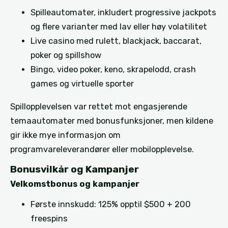
Spilleautomater, inkludert progressive jackpots
og flere varianter med lav eller høy volatilitet
Live casino med rulett, blackjack, baccarat,
poker og spillshow
Bingo, video poker, keno, skrapelodd, crash
games og virtuelle sporter
Spillopplevelsen var rettet mot engasjerende
temaautomater med bonusfunksjoner, men kildene
gir ikke mye informasjon om
programvareleverandører eller mobilopplevelse.
Bonusvilkår og Kampanjer
Velkomstbonus og kampanjer
Første innskudd: 125% opptil $500 + 200
freespins