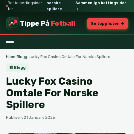
Beste bettingsider
norske
Sammenlign bettingsider
for
spillere
→
Tippe På
Fotball
Se topplisten →
Hjem
›
Blogg
›
Lucky Fox Casino Omtale For Norske Spillere
📰 Blogg
Lucky Fox Casino
Omtale For Norske
Spillere
Publisert 21 January 2026