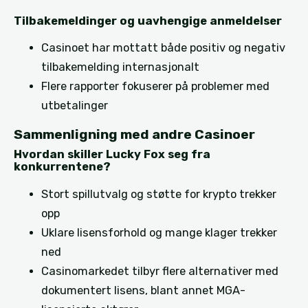
Tilbakemeldinger og uavhengige anmeldelser
Casinoet har mottatt både positiv og negativ
tilbakemelding internasjonalt
Flere rapporter fokuserer på problemer med
utbetalinger
Sammenligning med andre Casinoer
Hvordan skiller Lucky Fox seg fra
konkurrentene?
Stort spillutvalg og støtte for krypto trekker
opp
Uklare lisensforhold og mange klager trekker
ned
Casinomarkedet tilbyr flere alternativer med
dokumentert lisens, blant annet MGA-