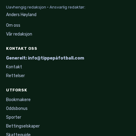
Uavhengig redaksjon · Ansvarlig redaktør:
Anders Høyland
Om oss
Vår redaksjon
KONTAKT OSS
Generelt: info@tippepåfotball.com
Kontakt
Rettelser
UTFORSK
Bookmakere
Oddsbonus
Sporter
Bettingselskaper
Skatteguide