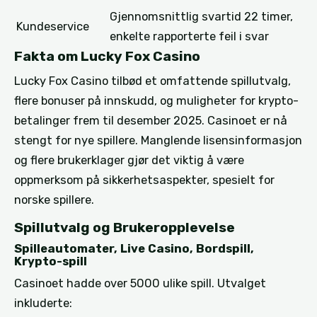
Gjennomsnittlig svartid 22 timer,
Kundeservice
enkelte rapporterte feil i svar
Fakta om Lucky Fox Casino
Lucky Fox Casino tilbød et omfattende spillutvalg,
flere bonuser på innskudd, og muligheter for krypto-
betalinger frem til desember 2025. Casinoet er nå
stengt for nye spillere. Manglende lisensinformasjon
og flere brukerklager gjør det viktig å være
oppmerksom på sikkerhetsaspekter, spesielt for
norske spillere.
Spillutvalg og Brukeropplevelse
Spilleautomater, Live Casino, Bordspill,
Krypto-spill
Casinoet hadde over 5000 ulike spill. Utvalget
inkluderte: