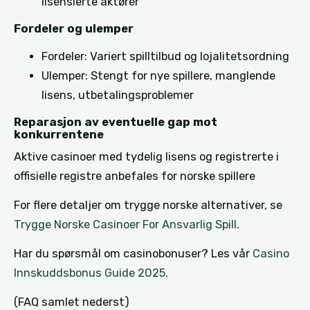
lisensierte aktører
Fordeler og ulemper
Fordeler: Variert spilltilbud og lojalitetsordning
Ulemper: Stengt for nye spillere, manglende
lisens, utbetalingsproblemer
Reparasjon av eventuelle gap mot
konkurrentene
Aktive casinoer med tydelig lisens og registrerte i
offisielle registre anbefales for norske spillere
For flere detaljer om trygge norske alternativer, se
Trygge Norske Casinoer For Ansvarlig Spill
.
Har du spørsmål om casinobonuser? Les vår
Casino
Innskuddsbonus Guide 2025
.
(FAQ samlet nederst)