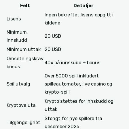
Felt
Detaljer
Ingen bekreftet lisens oppgitt i
Lisens
kildene
Minimum
20 USD
innskudd
Minimum uttak
20 USD
Omsetningskrav
40x på innskudd + bonus
bonus
Over 5000 spill inkludert
Spillutvalg
spilleautomater, live casino og
krypto-spill
Krypto støttes for innskudd og
Kryptovaluta
uttak
Stengt for nye spillere fra
Tilgjengelighet
desember 2025