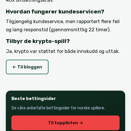
40x omsetningskrav.
Hvordan fungerer kundeservicen?
Tilgjengelig kundeservice, men rapportert flere feil
og lang responstid (gjennomsnittlig 22 timer).
Tilbyr de krypto-spill?
Ja, krypto var støttet for både innskudd og uttak.
← Til bloggen
Beste bettingsider
Se våre anbefalte bettingsider for norske spillere.
Til topplisten →