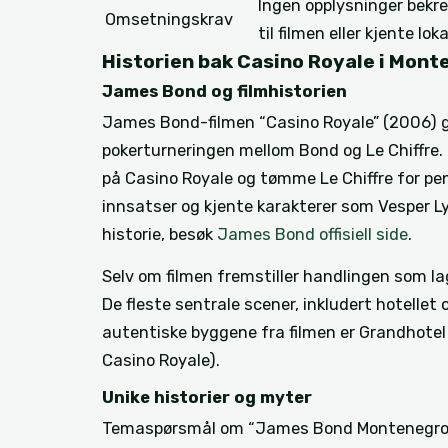
Ingen opplysninger bekr
Omsetningskrav
til filmen eller kjente lok
Historien bak Casino Royale i Mont
James Bond og filmhistorien
James Bond-filmen “Casino Royale” (2006) g
pokerturneringen mellom Bond og Le Chiffre. 
på Casino Royale og tømme Le Chiffre for pen
innsatser og kjente karakterer som Vesper L
historie, besøk
James Bond offisiell side
.
Selv om filmen fremstiller handlingen som lag
De fleste sentrale scener, inkludert hotellet o
autentiske byggene fra filmen er Grandhotel
Casino Royale).
Unike historier og myter
Temaspørsmål om “James Bond Montenegro tu