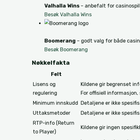
Valhalla Wins
– anbefalt for casinospil
Besøk Valhalla Wins
Boomerang
– godt valg for både casi
Besøk Boomerang
Nøkkelfakta
Felt
Lisens og
Kildene gir begrenset in
regulering
For offisiell informasjon,
Minimum innskudd
Detaljene er ikke spesifise
Uttaksmetoder
Detaljene er ikke spesifise
RTP-info (Return
Kildene gir ingen spesif
to Player)