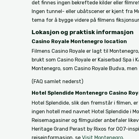
det finnes ingen bekreftede kilder eller film
Ingen tunnel- eller ubåtscener er kjent fra M
tema for å bygge videre på filmens fiksjonsun
Lokasjon og praktisk informasjon
Casino Royale Montenegro location
Filmens Casino Royale er lagt til Montenegro
brukt som Casino Royale er Kaiserbad Spa i Ka
Montenegro, som Casino Royale Budva, men de
(FAQ samlet nederst)
Hotel Splendide Montenegro Casino Roy
Hotel Splendide, slik den fremstår i filmen, e
ingen hotell med navnet Hotel Splendide i Mon
Reisemagasiner og filmguider anbefaler likeve
Heritage Grand Perast by Rixos for 007-inspi
reiseinformasjon, se
Visit Montenegro
.