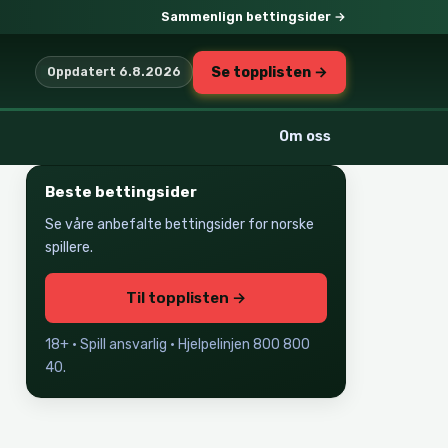
Sammenlign bettingsider →
Se topplisten →
Oppdatert 6.8.2026
Om oss
Beste bettingsider
Se våre anbefalte bettingsider for norske
spillere.
Til topplisten →
18+ · Spill ansvarlig · Hjelpelinjen 800 800
40.