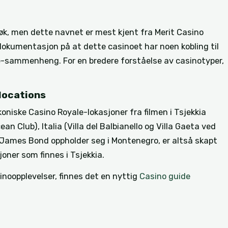
øk, men dette navnet er mest kjent fra Merit Casino
dokumentasjon på at dette casinoet har noen kobling til
e-sammenheng. For en bredere forståelse av casinotyper,
 locations
oniske Casino Royale-lokasjoner fra filmen i Tsjekkia
n Club), Italia (Villa del Balbianello og Villa Gaeta ved
 James Bond oppholder seg i Montenegro, er altså skapt
joner som finnes i Tsjekkia.
inoopplevelser, finnes det en nyttig
Casino guide