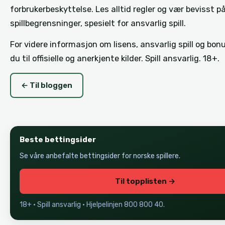
forbrukerbeskyttelse. Les alltid regler og vær bevisst p
spillbegrensninger, spesielt for ansvarlig spill.
For videre informasjon om lisens, ansvarlig spill og bon
du til offisielle og anerkjente kilder. Spill ansvarlig. 18+.
← Til bloggen
Beste bettingsider
Se våre anbefalte bettingsider for norske spillere.
Til topplisten →
18+ · Spill ansvarlig · Hjelpelinjen 800 800 40.