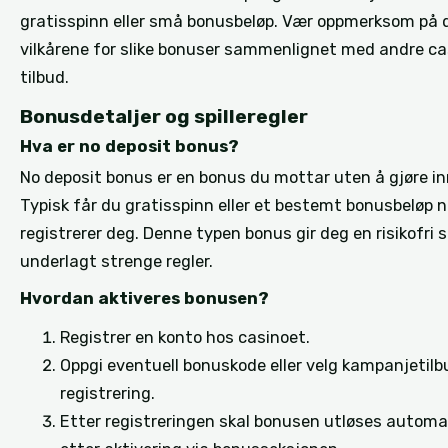
gratisspinn eller små bonusbeløp. Vær oppmerksom på
vilkårene for slike bonuser sammenlignet med andre c
tilbud.
Bonusdetaljer og spilleregler
Hva er no deposit bonus?
No deposit bonus er en bonus du mottar uten å gjøre i
Typisk får du gratisspinn eller et bestemt bonusbeløp 
registrerer deg. Denne typen bonus gir deg en risikofri 
underlagt strenge regler.
Hvordan aktiveres bonusen?
Registrer en konto hos casinoet.
Oppgi eventuell bonuskode eller velg kampanjetil
registrering.
Etter registreringen skal bonusen utløses automati