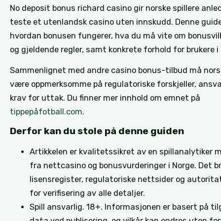
No deposit bonus richard casino gir norske spillere anled
teste et utenlandsk casino uten innskudd. Denne guide
hvordan bonusen fungerer, hva du må vite om bonusvilk
og gjeldende regler, samt konkrete forhold for brukere i
Sammenlignet med andre casino bonus-tilbud må nors
være oppmerksomme på regulatoriske forskjeller, ansvarl
krav for uttak. Du finner mer innhold om emnet på
tippepåfotball.com
.
Derfor kan du stole på denne guiden
Artikkelen er kvalitetssikret av en spillanalytiker 
fra nettcasino og bonusvurderinger i Norge. Det bru
lisensregister, regulatoriske nettsider og autoritat
for verifisering av alle detaljer.
Spill ansvarlig. 18+. Informasjonen er basert på ti
data ved publisering, og vilkår kan endres uten for