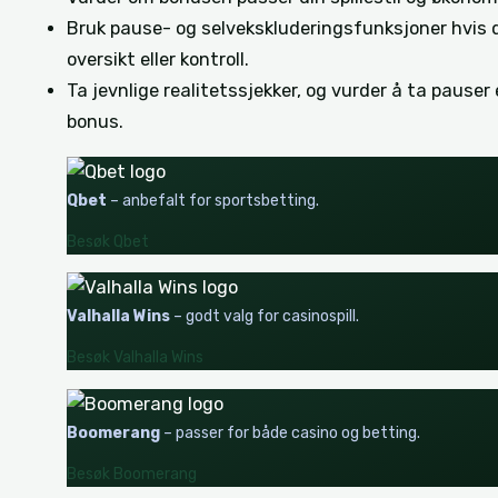
Bruk pause- og selvekskluderingsfunksjoner hvis 
oversikt eller kontroll.
Ta jevnlige realitetssjekker, og vurder å ta pauser 
bonus.
Qbet
– anbefalt for sportsbetting.
Besøk Qbet
Valhalla Wins
– godt valg for casinospill.
Besøk Valhalla Wins
Boomerang
– passer for både casino og betting.
Besøk Boomerang