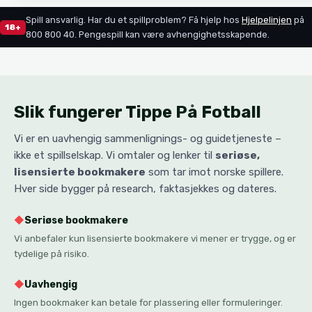
Spill ansvarlig. Har du et spillproblem? Få hjelp hos
Hjelpelinjen
på
18+
800 800 40. Pengespill kan være avhengighetsskapende.
Slik fungerer Tippe På Fotball
Vi er en uavhengig sammenlignings- og guidetjeneste –
ikke et spillselskap. Vi omtaler og lenker til
seriøse,
lisensierte bookmakere
som tar imot norske spillere.
Hver side bygger på research, faktasjekkes og dateres.
◆
Seriøse bookmakere
Vi anbefaler kun lisensierte bookmakere vi mener er trygge, og er
tydelige på risiko.
◆
Uavhengig
Ingen bookmaker kan betale for plassering eller formuleringer.