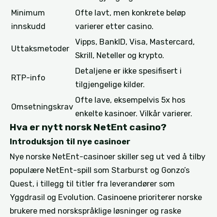
Minimum
Ofte lavt, men konkrete beløp
innskudd
varierer etter casino.
Vipps, BankID, Visa, Mastercard,
Uttaksmetoder
Skrill, Neteller og krypto.
Detaljene er ikke spesifisert i
RTP-info
tilgjengelige kilder.
Ofte lave, eksempelvis 5x hos
Omsetningskrav
enkelte kasinoer. Vilkår varierer.
Hva er nytt norsk NetEnt casino?
Introduksjon til nye casinoer
Nye norske NetEnt-casinoer skiller seg ut ved å tilby
populære NetEnt-spill som Starburst og Gonzo’s
Quest, i tillegg til titler fra leverandører som
Yggdrasil og Evolution. Casinoene prioriterer norske
brukere med norskspråklige løsninger og raske