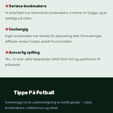
◆
Seriøse bookmakere
Vi anbefaler kun lisensierte bookmakere vi mener er trygge, og er
tydelige på risiko.
◆
Uavhengig
Ingen bookmaker kan betale for plassering eller formuleringer.
Affiliate-lenker holdes atskilt fra innholdet.
◆
Ansvarlig spilling
18+. Vi viser alltid Hjelpelinjen (800 800 40) og oppfordrer til
måtehold.
Tippe På Fotball
Uavhengig norsk sammenligning av bettingsider – odds,
bookmakere, oddsbonus og uttak.