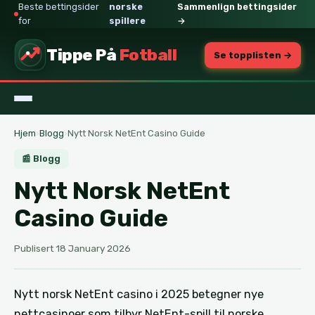
Beste bettingsider
norske
Sammenlign bettingsider
for
spillere
→
Tippe På
Fotball
Se topplisten →
Hjem
›
Blogg
›
Nytt Norsk NetEnt Casino Guide
📰 Blogg
Nytt Norsk NetEnt
Casino Guide
Publisert 18 January 2026
Nytt norsk NetEnt casino i 2025 betegner nye
nettcasinoer som tilbyr NetEnt-spill til norske