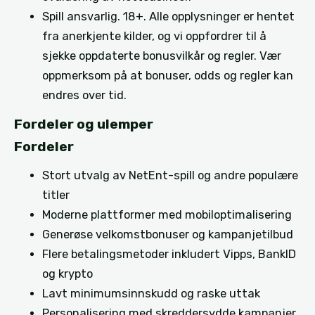
Spill ansvarlig. 18+. Alle opplysninger er hentet
fra anerkjente kilder, og vi oppfordrer til å
sjekke oppdaterte bonusvilkår og regler. Vær
oppmerksom på at bonuser, odds og regler kan
endres over tid.
Fordeler og ulemper
Fordeler
Stort utvalg av NetEnt-spill og andre populære
titler
Moderne plattformer med mobiloptimalisering
Generøse velkomstbonuser og kampanjetilbud
Flere betalingsmetoder inkludert Vipps, BankID
og krypto
Lavt minimumsinnskudd og raske uttak
Personalisering med skreddersydde kampanjer