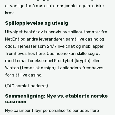
er vanlige for å møte internasjonale regulatoriske
krav.
Spillopplevelse og utvalg
Utvalget består av tusenvis av spilleautomater fra
NetEnt og andre leverandører, samt live casino og
odds. Tjenester som 24/7 live chat og mobilapper
fremheves hos flere. Casinoene kan skille seg ut
med tema, for eksempel Frostybet (krypto) eller
Wintoa (tematisk design). Lapilanders fremheves
for sitt live casino.
(FAQ samlet nederst)
Sammenligning: Nye vs. etablerte norske
casinoer
Nye casinoer tilbyr personaliserte bonuser, flere