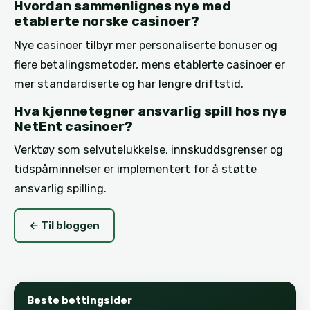
Hvordan sammenlignes nye med
etablerte norske casinoer?
Nye casinoer tilbyr mer personaliserte bonuser og
flere betalingsmetoder, mens etablerte casinoer er
mer standardiserte og har lengre driftstid.
Hva kjennetegner ansvarlig spill hos nye
NetEnt casinoer?
Verktøy som selvutelukkelse, innskuddsgrenser og
tidspåminnelser er implementert for å støtte
ansvarlig spilling.
← Til bloggen
Beste bettingsider