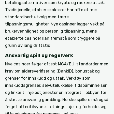
betalingsalternativer som krypto og raskere uttak.
Tradisjonelle, etablerte aktører har ofte et mer
standardisert utvalg med færre
tilpasningsmuligheter. Nye casinoer legger vekt på
brukervennlighet og personlig tilpasning, mens
etablerte casinoer kan fremstå som tryggere på
grunn av lang driftstid.
Ansvarlig spill og regelverk
Nye casinoer følger oftest MGA/EU-standarder med
krav om aldersverifisering (BankID), bonustak og
grenser for innskudd og uttak. Verktøy som
innskuddsgrenser, selvutelukkelse, tidspåminnelser
og linker til hjelpetjenester er integrert i lobbyen for
å støtte ansvarlig gambling. Norske spillere må også
følge Lotteritilsynets retningslinjer og forholde seg
til lovgivningen for pengespill på nett.