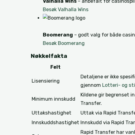
Valhalla Wins
– anbefalt for casinospil
Besøk Valhalla Wins
Boomerang
– godt valg for både casi
Besøk Boomerang
Nøkkelfakta
Felt
Detaljene er ikke spesif
Lisensiering
gjennom
Lotteri- og st
Kildene gir begrenset
Minimum innskudd
Transfer.
Uttakshastighet
Uttak via Rapid Transf
Innskuddshastighet
Innskudd via Rapid Tran
Rapid Transfer har vanl