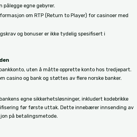
an pålegge egne gebyrer.
informasjon om RTP (Return to Player) for casinoer med
krav og bonuser er ikke tydelig spesifisert i
oden
n bankkonto, uten å måtte opprette konto hos tredjepart.
 casino og bank og støttes av flere norske banker.
ankens egne sikkerhetsløsninger, inkludert kodebrikke
rifisering før første uttak. Dette innebærer innsending av
jon på betalingsmetode.