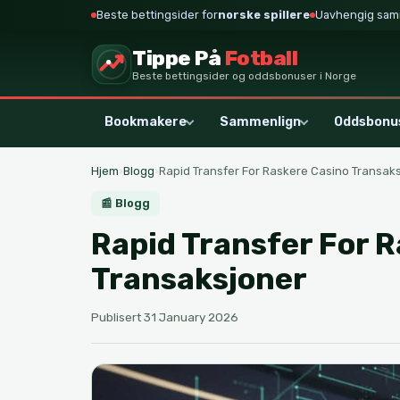
Beste bettingsider for
norske spillere
Uavhengig sam
Tippe På
Fotball
Beste bettingsider og oddsbonuser i Norge
Bookmakere
Sammenlign
Oddsbonu
Hjem
›
Blogg
›
Rapid Transfer For Raskere Casino Transak
📰 Blogg
Rapid Transfer For 
Transaksjoner
Publisert 31 January 2026