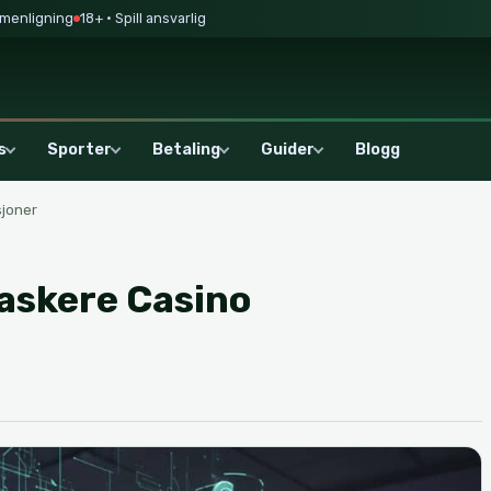
menligning
18+ · Spill ansvarlig
s
Sporter
Betaling
Guider
Blogg
sjoner
Raskere Casino