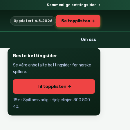
Sammenlign bettingsider →
Se topplisten →
Oppdatert 6.8.2026
Om oss
Beste bettingsider
Se våre anbefalte bettingsider for norske
spillere.
Til topplisten →
18+ · Spill ansvarlig · Hjelpelinjen 800 800
40.