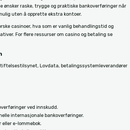
 ønsker raske, trygge og praktiske bankoverføringer når
 mulig uten å opprette ekstra kontoer.
rske casinoer, hva som er vanlig behandlingstid og
tiver. For flere ressurser om casino og betaling se
n
 stiftelsestilsynet, Lovdata, betalingssystemleverandører
overføringer ved innskudd.
lle internasjonale bankoverføringer.
r eller e-lommebok.