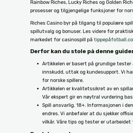
Rainbow Riches, Lucky Riches og Golden Riche
prosesser og tilgjengelige funksjoner for nor
Riches Casino byr på tilgang til populære sp
spillutvalg og bonuser. Les videre for prakti
markedet for casinospill på
tippepåfotball.c
Derfor kan du stole på denne guide
Artikkelen er basert på grundige tester
innskudd, uttak og kundesupport. Vi har
for norske spillere.
Artikkelen er kvalitetssikret av en spill
Vår ekspert gir en nøytral vurdering ba
Spill ansvarlig. 18+. Informasjonen i de
endres. Vi anbefaler at du sjekker offis
vilkår. Våre tips og tester er utarbeidet 