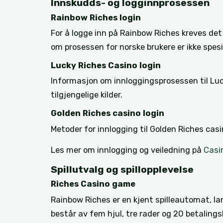
Innskudds- og logginnprosessen
Rainbow Riches login
For å logge inn på Rainbow Riches kreves det 
om prosessen for norske brukere er ikke spesif
Lucky Riches Casino login
Informasjon om innloggingsprosessen til Luc
tilgjengelige kilder.
Golden Riches casino login
Metoder for innlogging til Golden Riches casi
Les mer om innlogging og veiledning på
Casi
Spillutvalg og spillopplevelse
Riches Casino game
Rainbow Riches er en kjent spilleautomat, lan
består av fem hjul, tre rader og 20 betalingsl