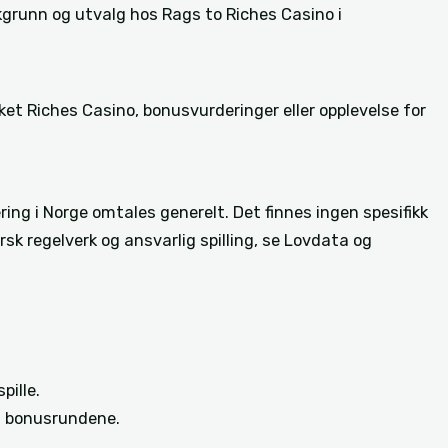
grunn og utvalg hos Rags to Riches Casino i
ket Riches Casino, bonusvurderinger eller opplevelse for
lering i Norge omtales generelt. Det finnes ingen spesifikk
rsk regelverk og ansvarlig spilling, se Lovdata og
pille.
lt bonusrundene.