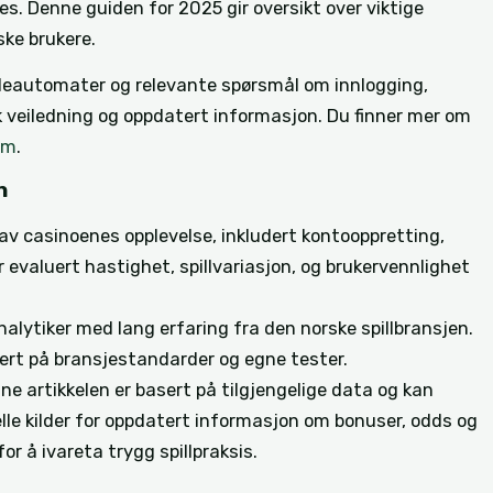
s. Denne guiden for 2025 gir oversikt over viktige
ske brukere.
illeautomater og relevante spørsmål om innlogging,
sk veiledning og oppdatert informasjon. Du finner mer om
om
.
n
 av casinoenes opplevelse, inkludert kontooppretting,
 evaluert hastighet, spillvariasjon, og brukervennlighet
analytiker med lang erfaring fra den norske spillbransjen.
sert på bransjestandarder og egne tester.
nne artikkelen er basert på tilgjengelige data og kan
ielle kilder for oppdatert informasjon om bonuser, odds og
for å ivareta trygg spillpraksis.