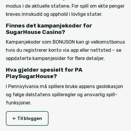
modus i de aktuelle statene. For spill om ekte penger
kreves innskudd og opphold i lovlige stater.
Finnes det kampanjekoder for
SugarHouse Casino?
Kampanjekoder som BONUSON kan gi velkomstbonus
hvis du registrerer konto via app eller nettsted – se
oppdaterte kampanjesider for flere detaljer.
Hva gjelder spesielt for PA
PlaySugarHouse?
I Pennsylvania må spillere bruke appens geolokasjon
og følge delstatens spilleregler og ansvarlig spill-
funksjoner.
← Til bloggen