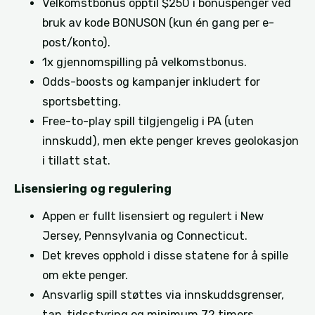
Velkomstbonus opptil $250 i bonuspenger ved
bruk av kode BONUSON (kun én gang per e-
post/konto).
1x gjennomspilling på velkomstbonus.
Odds-boosts og kampanjer inkludert for
sportsbetting.
Free-to-play spill tilgjengelig i PA (uten
innskudd), men ekte penger kreves geolokasjon
i tillatt stat.
Lisensiering og regulering
Appen er fullt lisensiert og regulert i New
Jersey, Pennsylvania og Connecticut.
Det kreves opphold i disse statene for å spille
om ekte penger.
Ansvarlig spill støttes via innskuddsgrenser,
tap, tidsstyring og minimum 72 timers