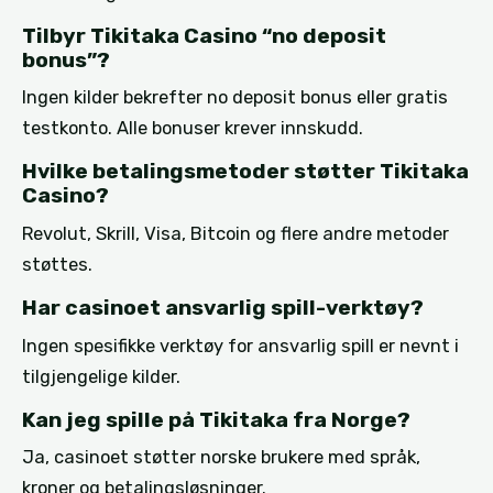
Tilbyr Tikitaka Casino “no deposit
bonus”?
Ingen kilder bekrefter no deposit bonus eller gratis
testkonto. Alle bonuser krever innskudd.
Hvilke betalingsmetoder støtter Tikitaka
Casino?
Revolut, Skrill, Visa, Bitcoin og flere andre metoder
støttes.
Har casinoet ansvarlig spill-verktøy?
Ingen spesifikke verktøy for ansvarlig spill er nevnt i
tilgjengelige kilder.
Kan jeg spille på Tikitaka fra Norge?
Ja, casinoet støtter norske brukere med språk,
kroner og betalingsløsninger.