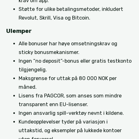
krav om app.
Støtte for ulike betalingsmetoder, inkludert
Revolut, Skrill, Visa og Bitcoin.
Ulemper
Alle bonuser har høye omsetningskrav og
sticky bonusmekanismer.
Ingen “no deposit”-bonus eller gratis testkonto
tilgjengelig.
Maksgrense for uttak på 80 000 NOK per
måned.
Lisens fra PAGCOR, som anses som mindre
transparent enn EU-lisenser.
Ingen ansvarlig spill-verktøy nevnt i kildene.
Kundeopplevelser tyder på variasjon i
uttakstid, og eksempler på lukkede kontoer