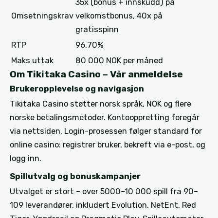
35x (bonus + innskudd) på
Omsetningskrav
velkomstbonus, 40x på
gratisspinn
RTP
96,70%
Maks uttak
80 000 NOK per måned
Om Tikitaka Casino – Vår anmeldelse
Brukeropplevelse og navigasjon
Tikitaka Casino støtter norsk språk, NOK og flere
norske betalingsmetoder. Kontooppretting foregår
via nettsiden. Login-prosessen følger standard for
online casino: registrer bruker, bekreft via e-post, og
logg inn.
Spillutvalg og bonuskampanjer
Utvalget er stort – over 5000–10 000 spill fra 90–
109 leverandører, inkludert Evolution, NetEnt, Red