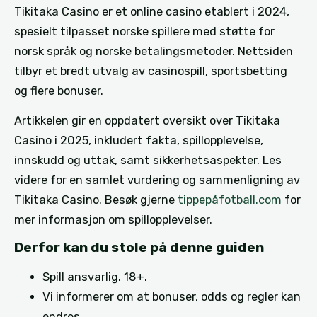
Tikitaka Casino er et online casino etablert i 2024,
spesielt tilpasset norske spillere med støtte for
norsk språk og norske betalingsmetoder. Nettsiden
tilbyr et bredt utvalg av casinospill, sportsbetting
og flere bonuser.
Artikkelen gir en oppdatert oversikt over Tikitaka
Casino i 2025, inkludert fakta, spillopplevelse,
innskudd og uttak, samt sikkerhetsaspekter. Les
videre for en samlet vurdering og sammenligning av
Tikitaka Casino. Besøk gjerne
tippepåfotball.com
for
mer informasjon om spillopplevelser.
Derfor kan du stole på denne guiden
Spill ansvarlig. 18+.
Vi informerer om at bonuser, odds og regler kan
endres.