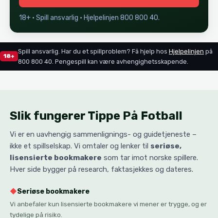
18+ · Spill ansvarlig · Hjelpelinjen 800 800 40.
Spill ansvarlig. Har du et spillproblem? Få hjelp hos
Hjelpelinjen
på
18+
800 800 40. Pengespill kan være avhengighetsskapende.
Slik fungerer Tippe På Fotball
Vi er en uavhengig sammenlignings- og guidetjeneste –
ikke et spillselskap. Vi omtaler og lenker til
seriøse,
lisensierte bookmakere
som tar imot norske spillere.
Hver side bygger på research, faktasjekkes og dateres.
◆
Seriøse bookmakere
Vi anbefaler kun lisensierte bookmakere vi mener er trygge, og er
tydelige på risiko.