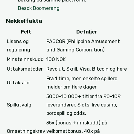
Besøk Boomerang
Nøkkelfakta
Felt
Detaljer
Lisens og
PAGCOR (Philippine Amusement
regulering
and Gaming Corporation)
Minsteinnskudd
100 NOK
Uttaksmetoder
Revolut, Skrill, Visa, Bitcoin og flere
Fra 1 time, men enkelte spillere
Uttakstid
melder om flere dager
5000–10 000+ titler fra 90–109
Spillutvalg
leverandører. Slots, live casino,
bordspill og odds.
35x (bonus + innskudd) på
Omsetningskrav
velkomstbonus, 40x på