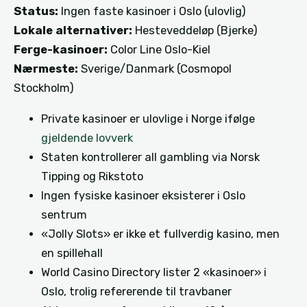
Status:
Ingen faste kasinoer i Oslo (ulovlig)
Lokale alternativer:
Hesteveddeløp (Bjerke)
Ferge-kasinoer:
Color Line Oslo-Kiel
Nærmeste:
Sverige/Danmark (Cosmopol
Stockholm)
Private kasinoer er ulovlige i Norge ifølge
gjeldende lovverk
Staten kontrollerer all gambling via Norsk
Tipping og Rikstoto
Ingen fysiske kasinoer eksisterer i Oslo
sentrum
«Jolly Slots» er ikke et fullverdig kasino, men
en spillehall
World Casino Directory lister 2 «kasinoer» i
Oslo, trolig refererende til travbaner