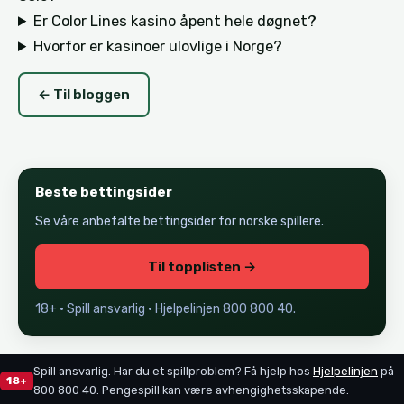
Er Color Lines kasino åpent hele døgnet?
Hvorfor er kasinoer ulovlige i Norge?
← Til bloggen
Beste bettingsider
Se våre anbefalte bettingsider for norske spillere.
Til topplisten →
18+ · Spill ansvarlig · Hjelpelinjen 800 800 40.
Spill ansvarlig. Har du et spillproblem? Få hjelp hos
Hjelpelinjen
på
18+
800 800 40. Pengespill kan være avhengighetsskapende.