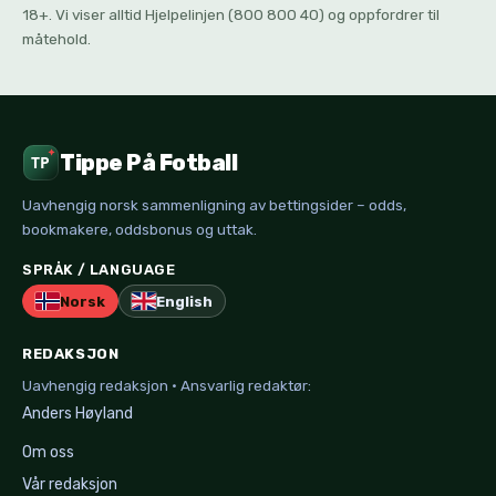
18+. Vi viser alltid Hjelpelinjen (800 800 40) og oppfordrer til
måtehold.
Tippe På Fotball
Uavhengig norsk sammenligning av bettingsider – odds,
bookmakere, oddsbonus og uttak.
SPRÅK / LANGUAGE
Norsk
English
REDAKSJON
Uavhengig redaksjon · Ansvarlig redaktør:
Anders Høyland
Om oss
Vår redaksjon