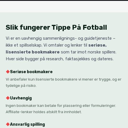
Slik fungerer Tippe På Fotball
Vi er en uavhengig sammenlignings- og guidetjeneste –
ikke et spillselskap. Vi omtaler og lenker til
seriøse,
lisensierte bookmakere
som tar imot norske spillere.
Hver side bygger på research, faktasjekkes og dateres.
◆
Seriøse bookmakere
Vi anbefaler kun lisensierte bookmakere vi mener er trygge, og er
tydelige på risiko.
◆
Uavhengig
Ingen bookmaker kan betale for plassering eller formuleringer.
Affiliate-lenker holdes atskilt fra innholdet.
◆
Ansvarlig spilling