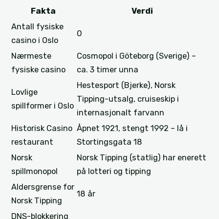
Fakta
Verdi
Antall fysiske
0
casino i Oslo
Nærmeste
Cosmopol i Göteborg (Sverige) –
fysiske casino
ca. 3 timer unna
Hestesport (Bjerke), Norsk
Lovlige
Tipping-utsalg, cruiseskip i
spillformer i Oslo
internasjonalt farvann
Historisk Casino
Åpnet 1921, stengt 1992 – lå i
restaurant
Stortingsgata 18
Norsk
Norsk Tipping (statlig) har enerett
spillmonopol
på lotteri og tipping
Aldersgrense for
18 år
Norsk Tipping
DNS-blokkering