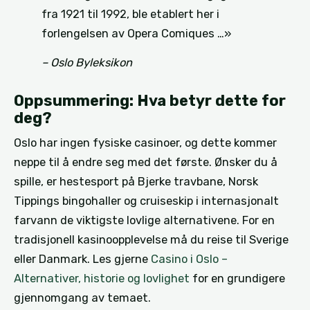
fra 1921 til 1992, ble etablert her i
forlengelsen av Opera Comiques …»
– Oslo Byleksikon
Oppsummering: Hva betyr dette for
deg?
Oslo har ingen fysiske casinoer, og dette kommer
neppe til å endre seg med det første. Ønsker du å
spille, er hestesport på Bjerke travbane, Norsk
Tippings bingohaller og cruiseskip i internasjonalt
farvann de viktigste lovlige alternativene. For en
tradisjonell kasinoopplevelse må du reise til Sverige
eller Danmark. Les gjerne
Casino i Oslo –
Alternativer, historie og lovlighet
for en grundigere
gjennomgang av temaet.