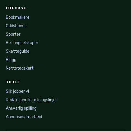
UTFORSK
Bookmakere
Oddsbonus
Sporter
Bettingselskaper
Skatteguide
Blogg
Nettstedskart
TILLIT
Slik jobber vi
Redaksjonelle retningslinjer
Ansvarlig spilling
Annonsesamarbeid