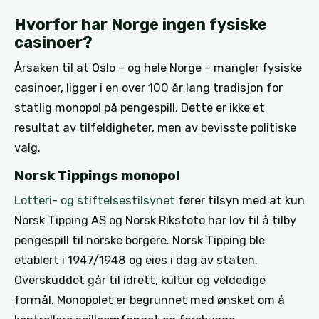
Hvorfor har Norge ingen fysiske
casinoer?
Årsaken til at Oslo – og hele Norge – mangler fysiske
casinoer, ligger i en over 100 år lang tradisjon for
statlig monopol på pengespill. Dette er ikke et
resultat av tilfeldigheter, men av bevisste politiske
valg.
Norsk Tippings monopol
Lotteri- og stiftelsestilsynet
fører tilsyn med at kun
Norsk Tipping AS og Norsk Rikstoto har lov til å tilby
pengespill til norske borgere. Norsk Tipping ble
etablert i 1947/1948 og eies i dag av staten.
Overskuddet går til idrett, kultur og veldedige
formål. Monopolet er begrunnet med ønsket om å