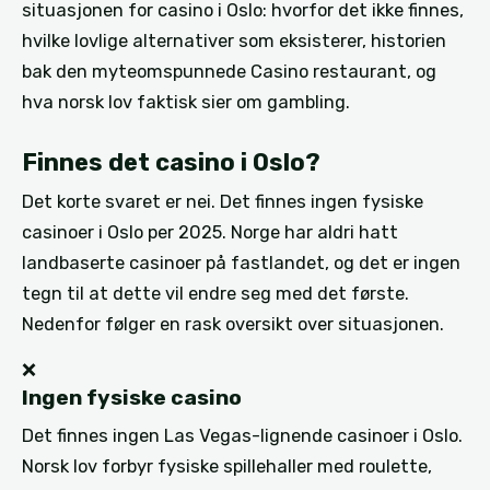
situasjonen for casino i Oslo: hvorfor det ikke finnes,
hvilke lovlige alternativer som eksisterer, historien
bak den myteomspunnede Casino restaurant, og
hva norsk lov faktisk sier om gambling.
Finnes det casino i Oslo?
Det korte svaret er nei. Det finnes ingen fysiske
casinoer i Oslo per 2025. Norge har aldri hatt
landbaserte casinoer på fastlandet, og det er ingen
tegn til at dette vil endre seg med det første.
Nedenfor følger en rask oversikt over situasjonen.
❌
Ingen fysiske casino
Det finnes ingen Las Vegas-lignende casinoer i Oslo.
Norsk lov forbyr fysiske spillehaller med roulette,