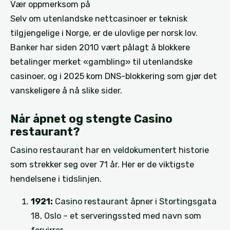
Vær oppmerksom på
Selv om utenlandske nettcasinoer er teknisk
tilgjengelige i Norge, er de ulovlige per norsk lov.
Banker har siden 2010 vært pålagt å blokkere
betalinger merket «gambling» til utenlandske
casinoer, og i 2025 kom DNS-blokkering som gjør det
vanskeligere å nå slike sider.
Når åpnet og stengte Casino
restaurant?
Casino restaurant har en veldokumentert historie
som strekker seg over 71 år. Her er de viktigste
hendelsene i tidslinjen.
1921:
Casino restaurant åpner i Stortingsgata
18, Oslo – et serveringssted med navn som