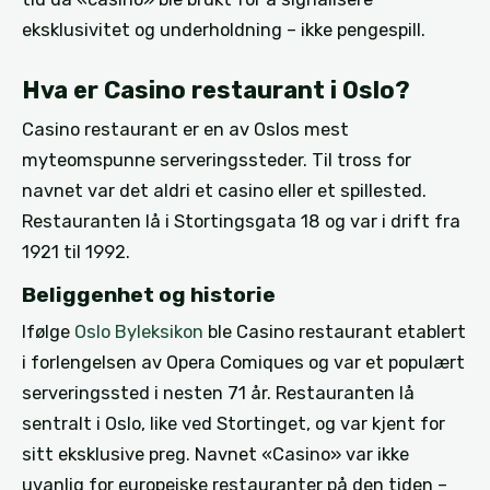
eksklusivitet og underholdning – ikke pengespill.
Hva er Casino restaurant i Oslo?
Casino restaurant er en av Oslos mest
myteomspunne serveringssteder. Til tross for
navnet var det aldri et casino eller et spillested.
Restauranten lå i Stortingsgata 18 og var i drift fra
1921 til 1992.
Beliggenhet og historie
Ifølge
Oslo Byleksikon
ble Casino restaurant etablert
i forlengelsen av Opera Comiques og var et populært
serveringssted i nesten 71 år. Restauranten lå
sentralt i Oslo, like ved Stortinget, og var kjent for
sitt eksklusive preg. Navnet «Casino» var ikke
uvanlig for europeiske restauranter på den tiden –