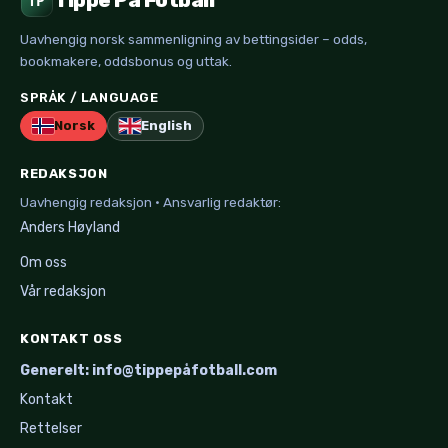
Tippe På Fotball
Uavhengig norsk sammenligning av bettingsider – odds,
bookmakere, oddsbonus og uttak.
SPRÅK / LANGUAGE
Norsk
English
REDAKSJON
Uavhengig redaksjon · Ansvarlig redaktør:
Anders Høyland
Om oss
Vår redaksjon
KONTAKT OSS
Generelt: info@tippepåfotball.com
Kontakt
Rettelser