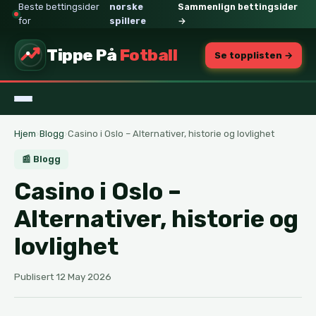
Beste bettingsider
norske
Sammenlign bettingsider
for
spillere
→
Tippe På
Fotball
Se topplisten →
Hjem
›
Blogg
›
Casino i Oslo – Alternativer, historie og lovlighet
📰 Blogg
Casino i Oslo –
Alternativer, historie og
lovlighet
Publisert 12 May 2026