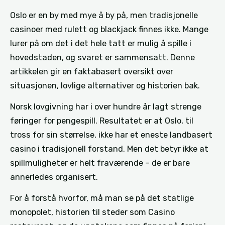
Oslo er en by med mye å by på, men tradisjonelle
casinoer med rulett og blackjack finnes ikke. Mange
lurer på om det i det hele tatt er mulig å spille i
hovedstaden, og svaret er sammensatt. Denne
artikkelen gir en faktabasert oversikt over
situasjonen, lovlige alternativer og historien bak.
Norsk lovgivning har i over hundre år lagt strenge
føringer for pengespill. Resultatet er at Oslo, til
tross for sin størrelse, ikke har et eneste landbasert
casino i tradisjonell forstand. Men det betyr ikke at
spillmuligheter er helt fraværende – de er bare
annerledes organisert.
For å forstå hvorfor, må man se på det statlige
monopolet, historien til steder som Casino