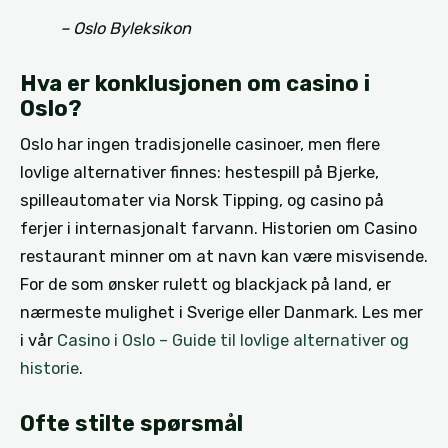
– Oslo Byleksikon
Hva er konklusjonen om casino i
Oslo?
Oslo har ingen tradisjonelle casinoer, men flere
lovlige alternativer finnes: hestespill på Bjerke,
spilleautomater via Norsk Tipping, og casino på
ferjer i internasjonalt farvann. Historien om Casino
restaurant minner om at navn kan være misvisende.
For de som ønsker rulett og blackjack på land, er
nærmeste mulighet i Sverige eller Danmark. Les mer
i vår
Casino i Oslo – Guide til lovlige alternativer og
historie
.
Ofte stilte spørsmål