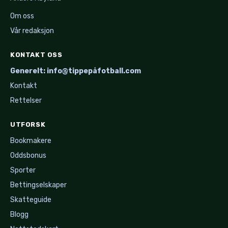
Om oss
Vår redaksjon
KONTAKT OSS
Generelt: info@tippepåfotball.com
Kontakt
Rettelser
UTFORSK
Bookmakere
Oddsbonus
Sporter
Bettingselskaper
Skatteguide
Blogg