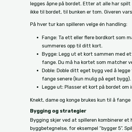
legges åpne på bordet. Etter at alle har spilt 
ikke til bordet, til bunken er tom. Giveren var
På hver tur kan spilleren velge én handling:
Fange: Ta ett eller flere bordkort som ma
summeres opp til ditt kort.
Bygge: Legg ut et kort sammen med ett 
fange. Du må ha kortet som matcher ver
Doble: Doble ditt eget bygg ved å legge ti
fange senere (kun mulig på eget bygg).
Legge ut: Plasser et kort på bordet om 
Knekt, dame og konge brukes kun til å fange t
Bygging og strategier
Bygging skjer ved at spilleren kombinerer et 
byggbetegnelse, for eksempel “bygger 5”. Spi