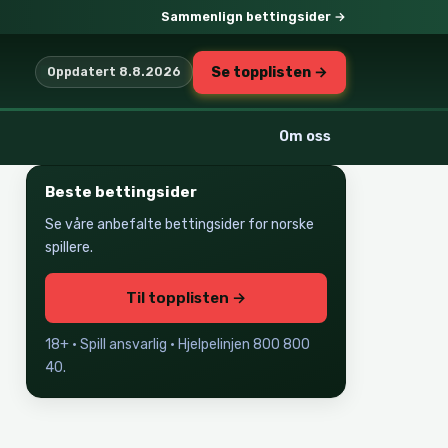
Sammenlign bettingsider →
Se topplisten →
Oppdatert 8.8.2026
Om oss
Beste bettingsider
Se våre anbefalte bettingsider for norske
spillere.
Til topplisten →
18+ · Spill ansvarlig · Hjelpelinjen 800 800
40.