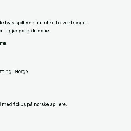
 hvis spillerne har ulike forventninger.
r tilgjengelig i kildene.
ere
ting i Norge.
l med fokus på norske spillere.