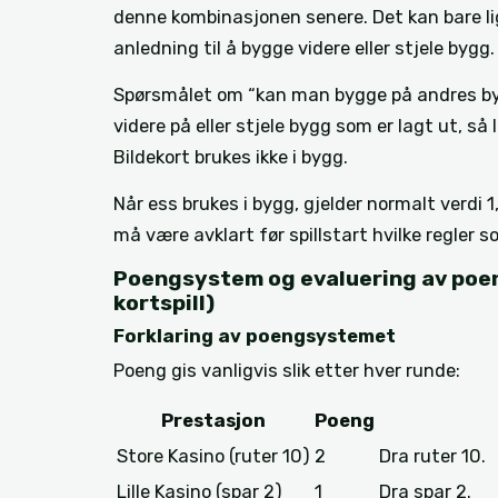
denne kombinasjonen senere. Det kan bare ligg
anledning til å bygge videre eller stjele bygg.
Spørsmålet om “kan man bygge på andres bygg
videre på eller stjele bygg som er lagt ut, 
Bildekort brukes ikke i bygg.
Når ess brukes i bygg, gjelder normalt verdi 1
må være avklart før spillstart hvilke regler s
Poengsystem og evaluering av poen
kortspill)
Forklaring av poengsystemet
Poeng gis vanligvis slik etter hver runde:
Prestasjon
Poeng
Store Kasino (ruter 10)
2
Dra ruter 10.
Lille Kasino (spar 2)
1
Dra spar 2.