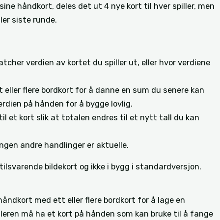
sine håndkort, deles det ut 4 nye kort til hver spiller, men
sler siste runde.
tcher verdien av kortet du spiller ut, eller hvor verdiene
eller flere bordkort for å danne en sum du senere kan
dien på hånden for å bygge lovlig.
l et kort slik at totalen endres til et nytt tall du kan
ingen andre handlinger er aktuelle.
ilsvarende bildekort og ikke i bygg i standardversjon.
håndkort med ett eller flere bordkort for å lage en
lleren må ha et kort på hånden som kan bruke til å fange