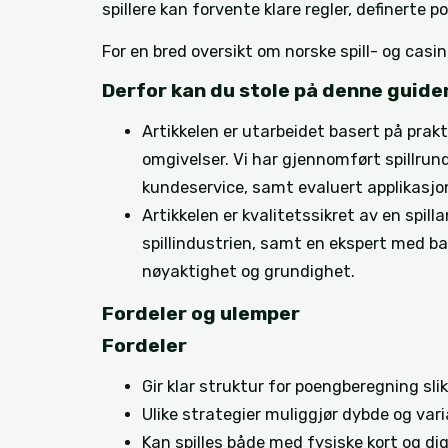
spillere kan forvente klare regler, definerte 
For en bred oversikt om norske spill- og casi
Derfor kan du stole på denne guide
Artikkelen er utarbeidet basert på prakti
omgivelser. Vi har gjennomført spillru
kundeservice, samt evaluert applikasjon
Artikkelen er kvalitetssikret av en spill
spillindustrien, samt en ekspert med ba
nøyaktighet og grundighet.
Fordeler og ulemper
Fordeler
Gir klar struktur for poengberegning sl
Ulike strategier muliggjør dybde og varias
Kan spilles både med fysiske kort og dig