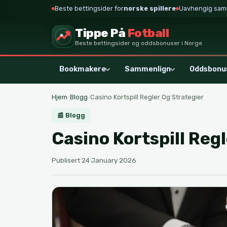
Beste bettingsider for
norske spillere
Uavhengig sam
Tippe På
Fotball
Beste bettingsider og oddsbonuser i Norge
Bookmakere
Sammenlign
Oddsbonu
Hjem
›
Blogg
›
Casino Kortspill Regler Og Strategier
📰 Blogg
Casino Kortspill Reg
Publisert 24 January 2026