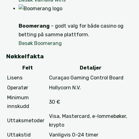
Boomerang
– godt valg for både casino og
betting på samme plattform.
Besøk Boomerang
Nøkkelfakta
Felt
Detaljer
Lisens
Curaçao Gaming Control Board
Operatør
Hollycorn N.V.
Minimum
30 €
innskudd
Visa, Mastercard, e-lommebøker,
Uttaksmetoder
krypto
Uttakstid
Vanligvis 0–24 timer