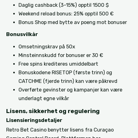
Daglig cashback (3–15%) opptil 1500 $
Weekend reload bonus: 25% opptil 500 €
Bonus Shop med bytte av poeng mot bonuser
Bonusvilkår
Omsetningskrav på 50x
Minsteinnskudd for bonuser er 30 €
Free spins krediteres umiddelbart
Bonuskodene RISETOP (første trinn) og
CATCHME (fjerde trinn) kan være påkrevd
Overførte gevinster og kampanjer kan være
underlagt egne vilkår
Lisens, sikkerhet og regulering
Lisensieringsdetaljer
Retro Bet Casino benytter lisens fra Curaçao