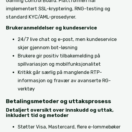
Gaming Control Board. Plattformen har
implementert SSL-kryptering, RNG-testing og
standard KYC/AML-prosedyrer.
Brukeranmeldelser og kundeservice
24/7 live chat og e-post, men kundeservice
skjer gjennom bot-løsning
Brukere gir positiv tilbakemelding på
spillvariasjon og mobilfunksjonalitet
Kritikk går særlig på manglende RTP-
informasjon og fravær av avanserte RG-
verktøy
Betalingsmetoder og uttaksprosess
Detaljert oversikt over innskudd og uttak,
inkludert tid og metoder
Støtter Visa, Mastercard, flere e-lommebøker