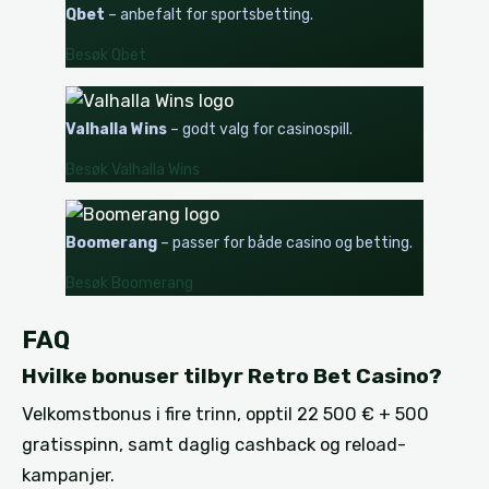
Qbet
– anbefalt for sportsbetting.
Besøk Qbet
Valhalla Wins
– godt valg for casinospill.
Besøk Valhalla Wins
Boomerang
– passer for både casino og betting.
Besøk Boomerang
FAQ
Hvilke bonuser tilbyr Retro Bet Casino?
Velkomstbonus i fire trinn, opptil 22 500 € + 500
gratisspinn, samt daglig cashback og reload-
kampanjer.