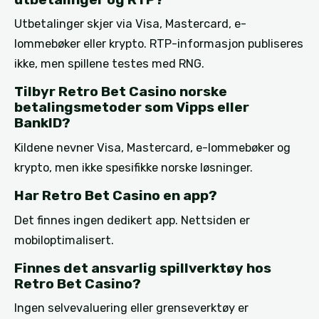
Utbetalinger skjer via Visa, Mastercard, e-
lommebøker eller krypto. RTP-informasjon publiseres
ikke, men spillene testes med RNG.
Tilbyr Retro Bet Casino norske
betalingsmetoder som Vipps eller
BankID?
Kildene nevner Visa, Mastercard, e-lommebøker og
krypto, men ikke spesifikke norske løsninger.
Har Retro Bet Casino en app?
Det finnes ingen dedikert app. Nettsiden er
mobiloptimalisert.
Finnes det ansvarlig spillverktøy hos
Retro Bet Casino?
Ingen selvevaluering eller grenseverktøy er