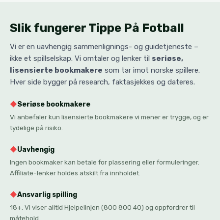
Slik fungerer Tippe På Fotball
Vi er en uavhengig sammenlignings- og guidetjeneste –
ikke et spillselskap. Vi omtaler og lenker til
seriøse,
lisensierte bookmakere
som tar imot norske spillere.
Hver side bygger på research, faktasjekkes og dateres.
◆
Seriøse bookmakere
Vi anbefaler kun lisensierte bookmakere vi mener er trygge, og er
tydelige på risiko.
◆
Uavhengig
Ingen bookmaker kan betale for plassering eller formuleringer.
Affiliate-lenker holdes atskilt fra innholdet.
◆
Ansvarlig spilling
18+. Vi viser alltid Hjelpelinjen (800 800 40) og oppfordrer til
måtehold.