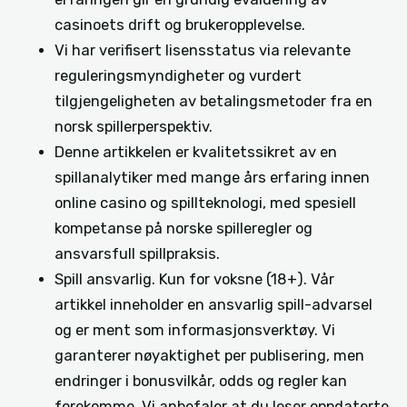
casinoets drift og brukeropplevelse.
Vi har verifisert lisensstatus via relevante
reguleringsmyndigheter og vurdert
tilgjengeligheten av betalingsmetoder fra en
norsk spillerperspektiv.
Denne artikkelen er kvalitetssikret av en
spillanalytiker med mange års erfaring innen
online casino og spillteknologi, med spesiell
kompetanse på norske spilleregler og
ansvarsfull spillpraksis.
Spill ansvarlig. Kun for voksne (18+). Vår
artikkel inneholder en ansvarlig spill-advarsel
og er ment som informasjonsverktøy. Vi
garanterer nøyaktighet per publisering, men
endringer i bonusvilkår, odds og regler kan
forekomme. Vi anbefaler at du leser oppdaterte