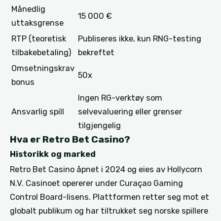
Månedlig
15 000 €
uttaksgrense
RTP (teoretisk
Publiseres ikke, kun RNG-testing
tilbakebetaling)
bekreftet
Omsetningskrav
50x
bonus
Ingen RG-verktøy som
Ansvarlig spill
selvevaluering eller grenser
tilgjengelig
Hva er Retro Bet Casino?
Historikk og marked
Retro Bet Casino åpnet i 2024 og eies av Hollycorn
N.V. Casinoet opererer under Curaçao Gaming
Control Board-lisens. Plattformen retter seg mot et
globalt publikum og har tiltrukket seg norske spillere