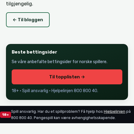
tilgjengelig.
← Til bloggen
Beste bettingsider
Se våre anbefalte bettingsider for norske spillere.
Til topplisten →
18+ · Spill ansvarlig · Hjelpelinjen 800 800 40.
Spill ansvarlig. Har du et spillproblem? Få hjelp hos
Hjelpelinjen
på
18+
800 800 40. Pengespill kan være avhengighetsskapende.