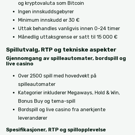
og kryptovaluta som Bitcoin
Ingen innskuddsgebyrer
Minimum innskudd er 30 €
Uttak behandles vanligvis innen 0–24 timer
Månedlig uttaksgrense er satt til 15 000 €
Spillutvalg, RTP og tekniske aspekter
Gjennomgang av spilleautomater, bordspill og
live casino
Over 2500 spill med hovedvekt på
spilleautomater
Kategorier inkluderer Megaways, Hold & Win,
Bonus Buy og tema-spill
Bordspill og live casino fra anerkjente
leverandører
Spesifikasjoner, RTP og spillopplevelse