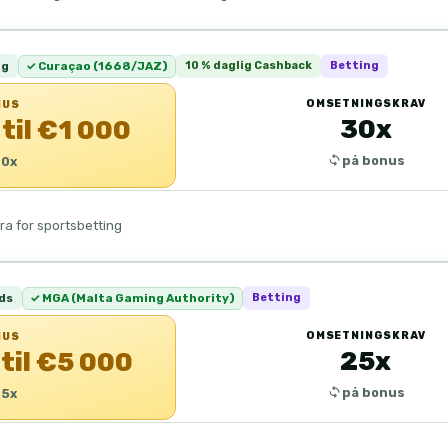
✓ Curaçao (1668/JAZ)
ng
10 % daglig Cashback
Betting
OMSETNINGSKRAV
NUS
30x
til €1 000
på bonus
30x
ra for sportsbetting
✓ MGA (Malta Gaming Authority)
ds
Betting
OMSETNINGSKRAV
NUS
25x
til €5 000
på bonus
25x