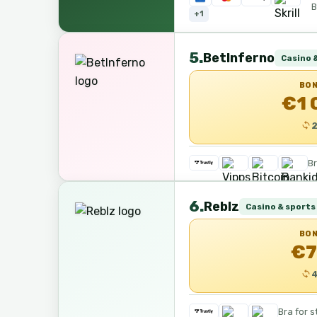
B
+1
5.
BetInferno
Casino 
BO
€1 
Br
6.
Reblz
Casino & sports
BO
€7
Bra for 