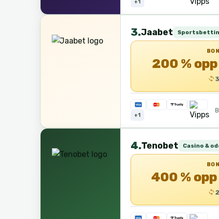
+1
3.
Jaabet
Sportsbetti
BO
200 % opp 
B
+1
4.
Tenobet
Casino & od
BO
400 % opp 