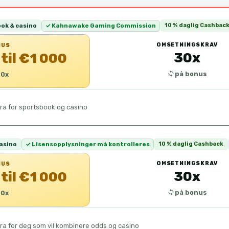
✓ Kahnawake Gaming Commission
ok & casino
10 % daglig Cashbac
OMSETNINGSKRAV
NUS
30x
til €1 000
på bonus
30x
ra for sportsbook og casino
✓ Lisensopplysninger må kontrolleres
asino
10 % daglig Cashback
OMSETNINGSKRAV
NUS
30x
til €1 000
på bonus
30x
ra for deg som vil kombinere odds og casino