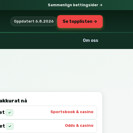
Sammenlign bettingsider →
Se topplisten →
Oppdatert 6.8.2026
Om oss
 akkurat nå
Bet
Sportsbook & casino
✓
et
Odds & casino
✓