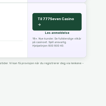
Til 777Seven Casino
→
Les anmeldelse
18+. Nye kunder. Se fullstendige vilkår
på casinoet. Spill ansvarlig.
Hjelpelinjen 800 800 40.
der. Vi kan få provisjon når du registrerer deg via lenkene –