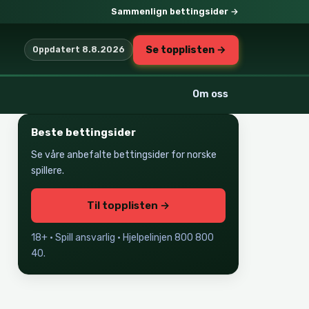
Sammenlign bettingsider →
Se topplisten →
Oppdatert 8.8.2026
Om oss
Beste bettingsider
Se våre anbefalte bettingsider for norske
spillere.
Til topplisten →
18+ · Spill ansvarlig · Hjelpelinjen 800 800
40.