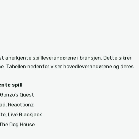
anerkjente spillleverandørene i bransjen. Dette sikrer
erne. Tabellen nedenfor viser hovedleverandørene og deres
ente spill
 Gonzo’s Quest
ad, Reactoonz
te, Live Blackjack
 The Dog House