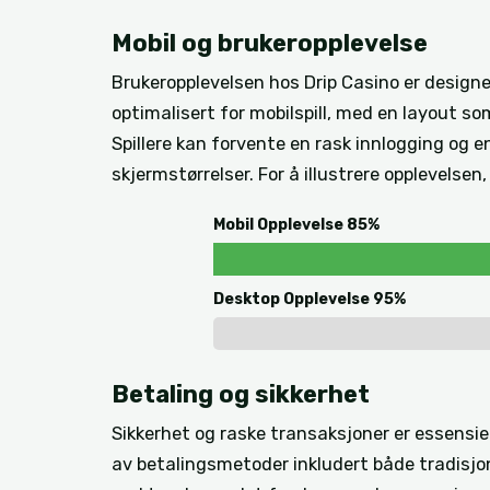
Mobil og brukeropplevelse
Brukeropplevelsen hos Drip Casino er designe
optimalisert for mobilspill, med en layout s
Spillere kan forvente en rask innlogging og e
skjermstørrelser. For å illustrere opplevelse
Mobil Opplevelse 85%
Desktop Opplevelse 95%
Betaling og sikkerhet
Sikkerhet og raske transaksjoner er essensielt
av betalingsmetoder inkludert både tradisjon