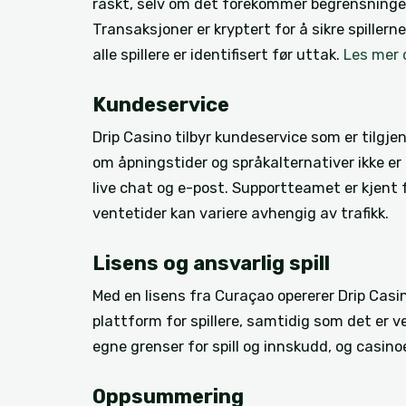
raskt, selv om det forekommer begrensninger 
Transaksjoner er kryptert for å sikre spiller
alle spillere er identifisert før uttak.
Les mer 
Kundeservice
Drip Casino tilbyr kundeservice som er tilgj
om åpningstider og språkalternativer ikke er 
live chat og e-post. Supportteamet er kjent 
ventetider kan variere avhengig av trafikk.
Lisens og ansvarlig spill
Med en lisens fra Curaçao opererer Drip Casin
plattform for spillere, samtidig som det er ver
egne grenser for spill og innskudd, og casinoe
Oppsummering