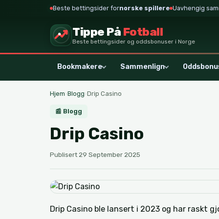
Beste bettingsider for
norske spillere
Uavhengig sam
Tippe På
Fotball
Beste bettingsider og oddsbonuser i Norge
Bookmakere
Sammenlign
Oddsbonu
Hjem
›
Blogg
›
Drip Casino
📰 Blogg
Drip Casino
Publisert 29 September 2025
Drip Casino ble lansert i 2023 og har raskt 