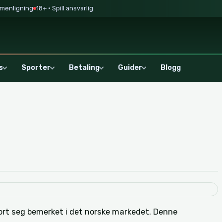
menligning
18+ · Spill ansvarlig
s
Sporter
Betaling
Guider
Blogg
gjort seg bemerket i det norske markedet. Denne