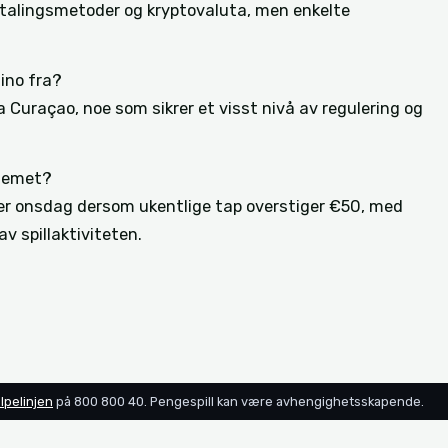
etalingsmetoder og kryptovaluta, men enkelte
ino fra?
a Curaçao, noe som sikrer et visst nivå av regulering og
temet?
er onsdag dersom ukentlige tap overstiger €50, med
v spillaktiviteten.
lpelinjen
på 800 800 40. Pengespill kan være avhengighetsskapende.