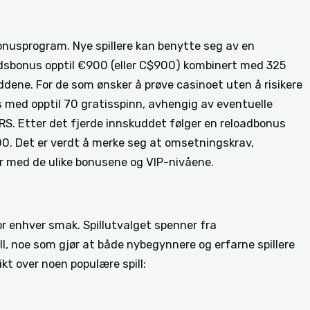
nusprogram. Nye spillere kan benytte seg av en
dsbonus opptil €900 (eller C$900) kombinert med 325
ddene. For de som ønsker å prøve casinoet uten å risikere
 med opptil 70 gratisspinn, avhengig av eventuelle
. Etter det fjerde innskuddet følger en reloadbonus
00. Det er verdt å merke seg at omsetningskrav,
er med de ulike bonusene og VIP-nivåene.
for enhver smak. Spillutvalget spenner fra
pill, noe som gjør at både nybegynnere og erfarne spillere
ikt over noen populære spill: